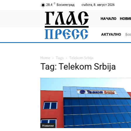
C
28.4
Босилеград
събота, 8. август 2026
НАЧАЛО
НОВИ
АКТУАЛНО
Бо
тв
Home
Tags
Telekom Srbija
Tag: Telekom Srbija
Новини