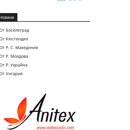
Новини
От Босилеград
От Кюстендил
От Р. С. Македония
От Р. Молдова
От Р. Украйна
От Унгария