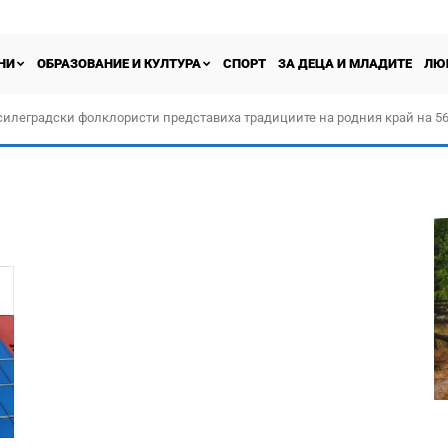
НИ
ОБРАЗОВАНИЕ И КУЛТУРА
СПОРТ
ЗА ДЕЦА И МЛАДИТЕ
ЛЮ
силеградски фолклористи представиха традициите на родния край на 56
орчество „Прођох Левач, прођох Шумадију“