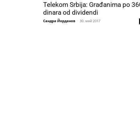
Telekom Srbija: Građanima po 36
dinara od dividendi
Сандра Йорданов
-
30. май 2017