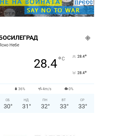
БОСИЛЕГРАД
Ясно Небе
°
28.4
°
C
28.4
°
28.4
36%
4m/s
0%
СБ
НД
ПН
ВТ
СР
30
°
31
°
32
°
33
°
33
°