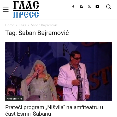
Home
Tags
Šaban Bajramović
Tag: Šaban Bajramović
Любопитно
Prateći program „Nišvila“ na amfiteatru u
čast Esmi i Šabanu