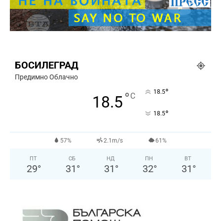
БОСИЛЕГРАД
Предимно Облачно
°
18.5
°
C
18.5
°
18.5
57%
2.1m/s
61%
ПТ
СБ
НД
ПН
ВТ
29
°
31
°
31
°
32
°
31
°