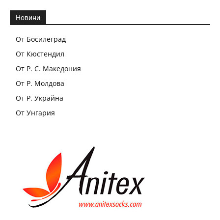
Новини
От Босилеград
От Кюстендил
От Р. С. Македония
От Р. Молдова
От Р. Украйна
От Унгария