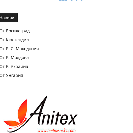
Новини
От Босилеград
От Кюстендил
От Р. С. Македония
От Р. Молдова
От Р. Украйна
От Унгария