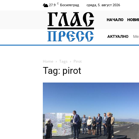
C
27.9
Босилеград
сряда, 5. август 2026
НАЧАЛО
НОВИ
АКТУАЛНО
Ме
Home
Tags
Pirot
Tag: pirot