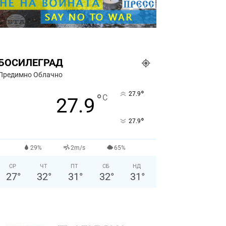
БОСИЛЕГРАД
Предимно Облачно
°
27.9
°
C
27.9
°
27.9
29%
2m/s
65%
СР
ЧТ
ПТ
СБ
НД
27
°
32
°
31
°
32
°
31
°