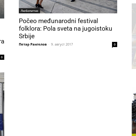
Любопитно
Počeo međunarodni festival
folklora: Pola sveta na jugoistoku
Srbije
ra
Петар Рангелов
-
9. август 2017
0
0