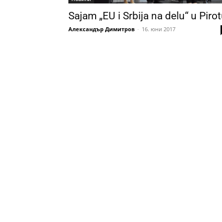
Sajam „EU i Srbija na delu“ u Piro
Александър Димитров
-
16. юни 2017