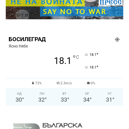
БОСИЛЕГРАД
Ясно Небе
°
18.1
°
C
18.1
°
18.1
73%
2.3m/s
0%
НД
ПН
ВТ
СР
ЧТ
30
°
32
°
33
°
34
°
31
°