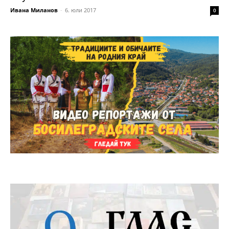
Ивана Миланов
-
6. юли 2017
0