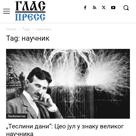
Home
Tags
научник
Tag: научник
Любопитно
„Теслини дани“: Цео јул у знаку великог
научника