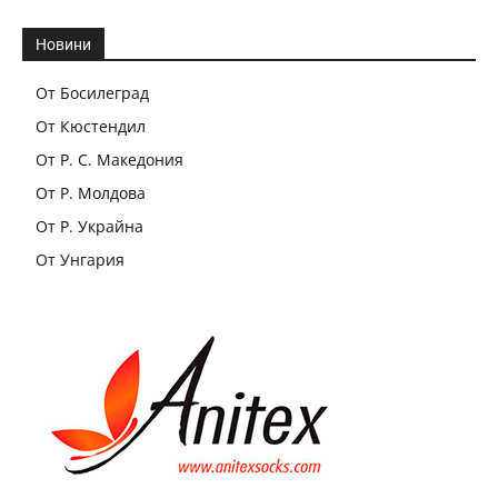
Новини
От Босилеград
От Кюстендил
От Р. С. Македония
От Р. Молдова
От Р. Украйна
От Унгария