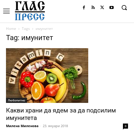
Home
Tags
имунитет
Tag: имунитет
Любопитно
Какви храни да ядем за да подсилим
имунитета
Милена Миленова
-
23. януари 2018
0