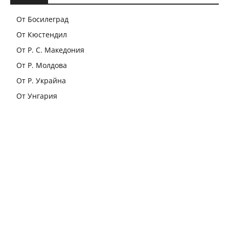
От Босилеград
От Кюстендил
От Р. С. Македония
От Р. Молдова
От Р. Украйна
От Унгария