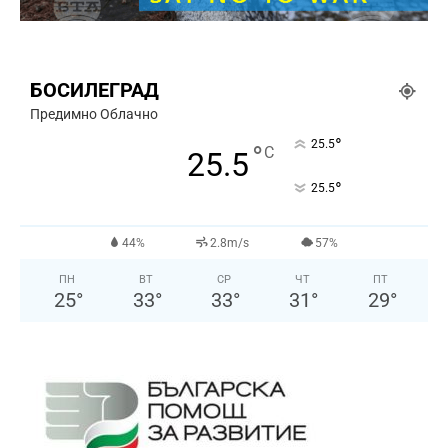
БОСИЛЕГРАД
Предимно Облачно
°
25.5
°
C
25.5
°
25.5
44%
2.8m/s
57%
ПН
ВТ
СР
ЧТ
ПТ
25
°
33
°
33
°
31
°
29
°