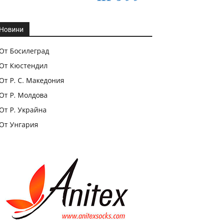
Новини
От Босилеград
От Кюстендил
От Р. С. Македония
От Р. Молдова
От Р. Украйна
От Унгария