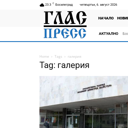
C
23.3
Босилеград
четвъртък, 6. август 2026
НАЧАЛО
НОВИ
АКТУАЛНО
Бо
тв
Home
Tags
галерия
Tag: галерия