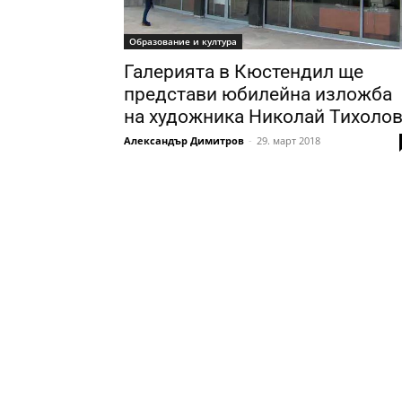
Образование и култура
Галерията в Кюстендил ще
представи юбилейна изложба
на художника Николай Тихоло
Александър Димитров
-
29. март 2018