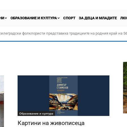
НИ
ОБРАЗОВАНИЕ И КУЛТУРА
СПОРТ
ЗА ДЕЦА И МЛАДИТЕ
ЛЮ
силеградски фолклористи представиха традициите на родния край на 56
орчество „Прођох Левач, прођох Шумадију“
Образование и култура
Картини на живописеца