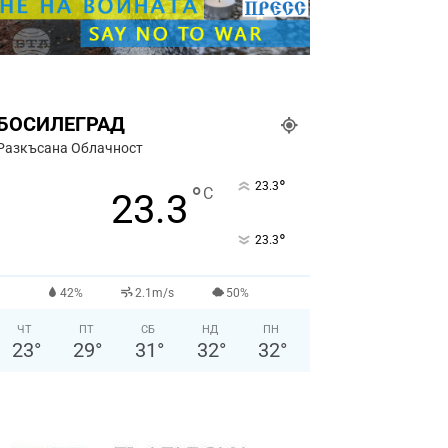
БОСИЛЕГРАД
Разкъсана Облачност
°
23.3
°
C
23.3
°
23.3
42%
2.1m/s
50%
ЧТ
ПТ
СБ
НД
ПН
23
°
29
°
31
°
32
°
32
°