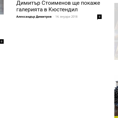
Димитър Стоименов ще покаже
галерията в Кюстендил
Александър Димитров
-
14. януари 2018
0
в
0