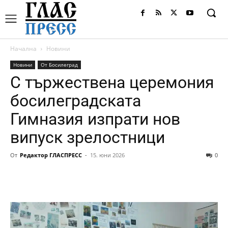
Начална
Новини
Новини
От Босилеград
С тържествена церемония
босилеградската
Гимназия изпрати нов
випуск зрелостници
От
Редактор ГЛАСПРЕСС
-
15. юни 2026
0