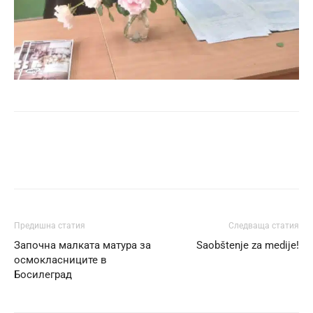
Предишна статия
Следваща статия
Започна малката матура за
Saobštenje za medije!
осмокласниците в
Босилеград