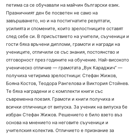
петима са се обучавали на майчин български език.
Празничният ден бе посветен не само на
завършването, но и на постигнатите резултати,
усилията и спомените, които зрелостниците оставят
след себе си. В присъствието на учители, съученици и
гости бяха връчени дипломи, грамоти и награди на
учениците, отличили се със знания, постоянство и
отговорност през годините на обучение. Най-високото
ученическо отличие — грамотата „Вук Караджич“ —
получиха четирима зрелостници: Стефан Жижов,
Бояна Костов, Теодора Рангелова и Виктория Стойнев.
Те бяха наградени и с комплекти книги със
съвременна поезия. Грамоти и книги получиха и
всички отличници от випуска. За ученик на випуска бе
избран Стефан Жижов. Решението е било взето въз
основа на мнението на неговите съученици и
учителския колектив. Отличието е признание за