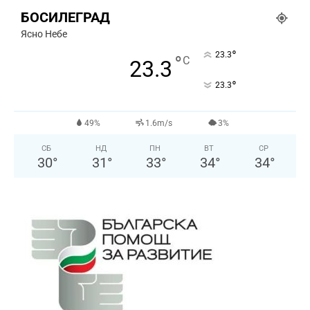
БОСИЛЕГРАД
Ясно Небе
°
23.3
°
C
23.3
°
23.3
49%
1.6m/s
3%
СБ
НД
ПН
ВТ
СР
30
°
31
°
33
°
34
°
34
°