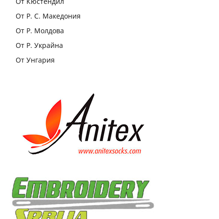
От Кюстендил
От Р. С. Македония
От Р. Молдова
От Р. Украйна
От Унгария