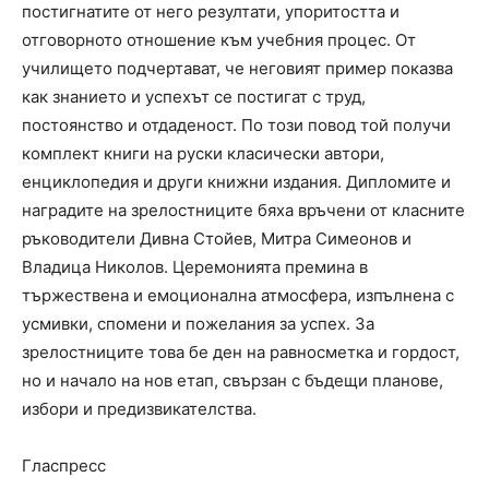
постигнатите от него резултати, упоритостта и
отговорното отношение към учебния процес. От
училището подчертават, че неговият пример показва
как знанието и успехът се постигат с труд,
постоянство и отдаденост. По този повод той получи
комплект книги на руски класически автори,
енциклопедия и други книжни издания. Дипломите и
наградите на зрелостниците бяха връчени от класните
ръководители Дивна Стойев, Митра Симеонов и
Владица Николов. Церемонията премина в
тържествена и емоционална атмосфера, изпълнена с
усмивки, спомени и пожелания за успех. За
зрелостниците това бе ден на равносметка и гордост,
но и начало на нов етап, свързан с бъдещи планове,
избори и предизвикателства.
Гласпресс