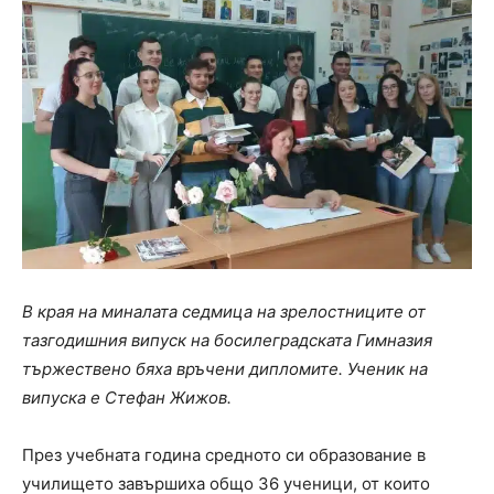
В края на миналата седмица на зрелостниците от
тазгодишния випуск на босилеградската Гимназия
тържествено бяха връчени дипломите. Ученик на
випуска е Стефан Жижов.
През учебната година средното си образование в
училището завършиха общо 36 ученици, от които