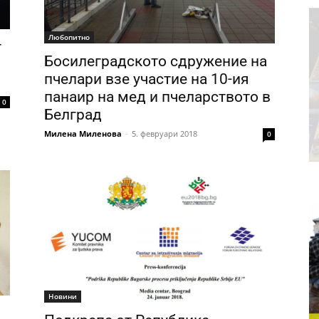
Любопитно
т
Босилеградското сдружение на
пчелари взе участие на 10-ия
панаир на мед и пчеларството в
0
Белград
Милена Миленова
-
5. февруари 2018
0
Новини