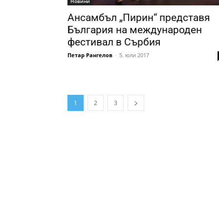
Новини
Ансамбъл „Пирин“ представя
България на международен
фестивал в Сърбия
Петар Рангелов
-
5. юли 2017
1
2
3