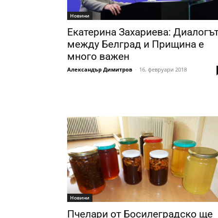
Новини
Екатерина Захариева: Диалогъ
между Белград и Прищина е
много важен
Александър Димитров
-
16. февруари 2018
Новини
Пчелари от Босилеградско ще