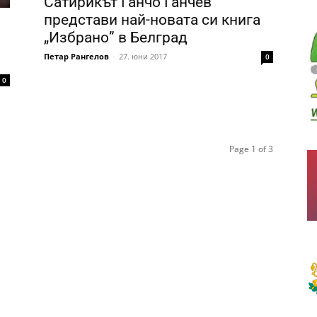
Сатирикът Ганчо Ганчев
представи най-новата си книга
„Избрано” в Белград
Петар Рангелов
-
27. юни 2017
0
0
Page 1 of 3