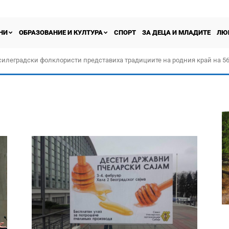
НИ
ОБРАЗОВАНИЕ И КУЛТУРА
СПОРТ
ЗА ДЕЦА И МЛАДИТЕ
ЛЮ
силеградски фолклористи представиха традициите на родния край на 56
орчество „Прођох Левач, прођох Шумадију“