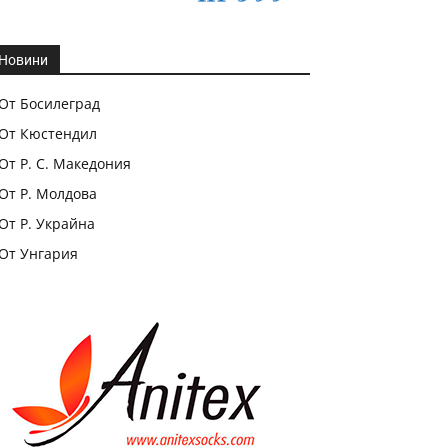
Новини
От Босилеград
От Кюстендил
От Р. С. Македония
От Р. Молдова
От Р. Украйна
От Унгария