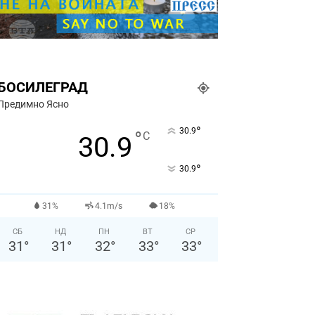
БОСИЛЕГРАД
Предимно Ясно
°
30.9
°
C
30.9
°
30.9
31%
4.1m/s
18%
СБ
НД
ПН
ВТ
СР
31
°
31
°
32
°
33
°
33
°