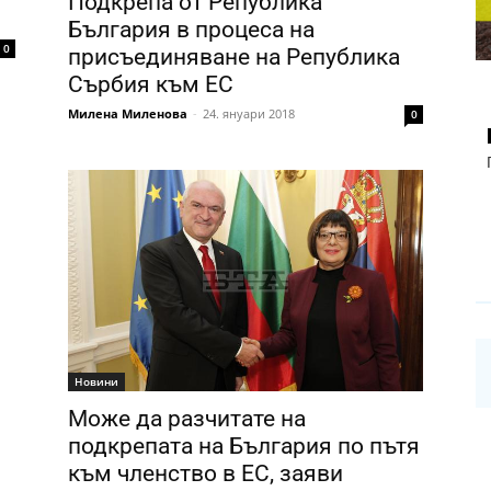
Подкрепа от Република
България в процеса на
0
присъединяване на Република
Сърбия към ЕС
Милена Миленова
-
24. януари 2018
0
Новини
Може да разчитате на
подкрепата на България по пътя
към членство в ЕС, заяви