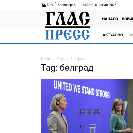
C
30.9
Босилеград
събота, 8. август 2026
НАЧАЛО
НОВИ
АКТУАЛНО
Бо
тв
Home
Tags
белград
Tag: белград