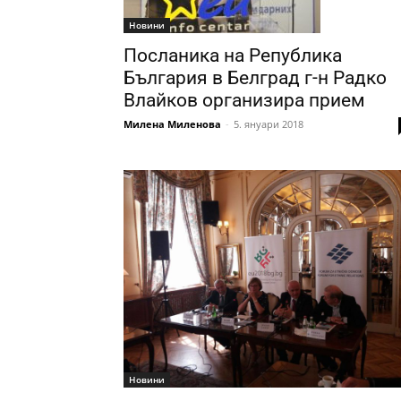
Новини
Посланика на Република
България в Белград г-н Радко
Влайков организира прием
Милена Миленова
-
5. януари 2018
Новини