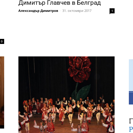
Димитър Главчев в Белград
Александър Димитров
-
31. октомври 2017
1
0