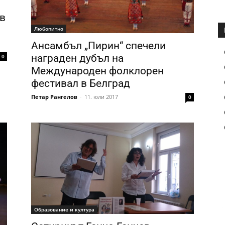
в
Любопитно
Ансамбъл „Пирин“ спечели
награден дубъл на
0
Международен фолклорен
фестивал в Белград
Петар Рангелов
-
11. юли 2017
0
Образование и култура