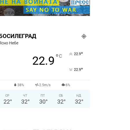
БОСИЛЕГРАД
Ясно Небе
°
22.9
°
C
22.9
°
22.9
38%
2.5m/s
6%
СР
ЧТ
ПТ
СБ
НД
22
°
32
°
30
°
32
°
32
°