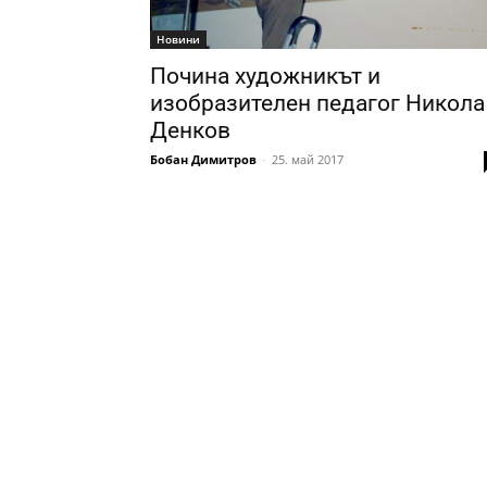
Новини
Почина художникът и
изобразителен педагог Никола
Денков
Бобан Димитров
-
25. май 2017