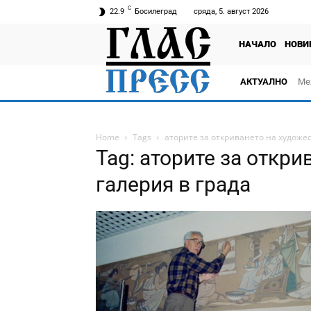
C
22.9
Босилеград
сряда, 5. август 2026
НАЧАЛО
НОВИ
АКТУАЛНО
Ме
Home
Tags
аторите за откриването на художес
Tag: аторите за откр
галерия в града