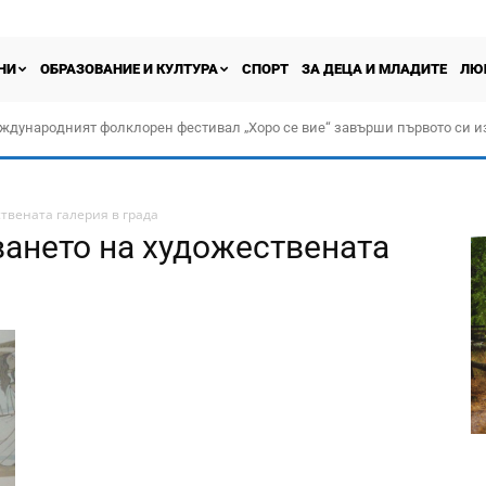
НИ
ОБРАЗОВАНИЕ И КУЛТУРА
СПОРТ
ЗА ДЕЦА И МЛАДИТЕ
ЛЮ
ждународният фолклорен фестивал „Хоро се вие“ завърши първото си и
твената галерия в града
иването на художествената