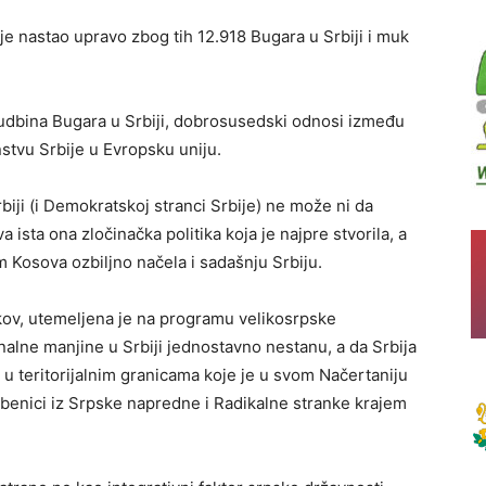
je nastao upravo zbog tih 12.918 Bugara u Srbiji i muk
sudbina Bugara u Srbiji, dobrosusedski odnosi između
nstvu Srbije u Evropsku uniju.
biji (i Demokratskoj stranci Srbije) ne može ni da
a ista ona zločinačka politika koja je najpre stvorila, a
om Kosova ozbiljno načela i sadašnju Srbiju.
ojkov, utemeljena je na programu velikosrpske
ionalne manjine u Srbiji jednostavno nestanu, a da Srbija
 u teritorijalnim granicama koje je u svom Načertaniju
edbenici iz Srpske napredne i Radikalne stranke krajem