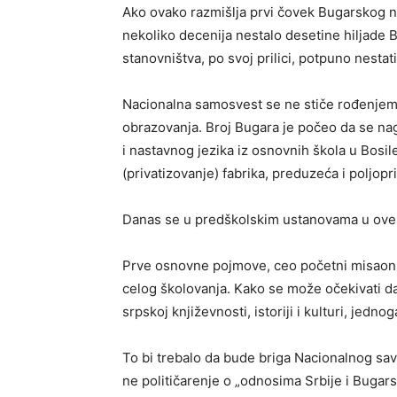
Ako ovako razmišlja prvi čovek Bugarskog n
nekoliko decenija nestalo desetine hiljade Bu
stanovništva, po svoj prilici, potpuno nestat
Nacionalna samosvest se ne stiče rođenjem,
obrazovanja. Broj Bugara je počeo da se n
i nastavnog jezika iz osnovnih škola u Bosi
(privatizovanje) fabrika, preduzeća i poljopri
Danas se u predškolskim ustanovama u ove 
Prve osnovne pojmove, ceo početni misaoni 
celog školovanja. Kako se može očekivati d
srpskoj književnosti, istoriji i kulturi, jed
To bi trebalo da bude briga Nacionalnog sa
ne političarenje o „odnosima Srbije i Bugars