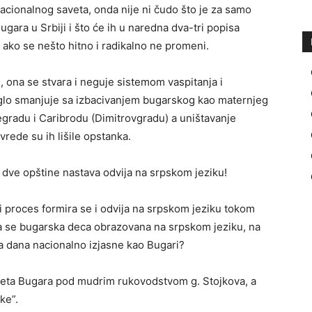
acionalnog saveta, onda nije ni čudo što je za samo
gara u Srbiji i što će ih u naredna dva-tri popisa
i ako se nešto hitno i radikalno ne promeni.
 ona se stvara i neguje sistemom vaspitanja i
aglo smanjuje sa izbacivanjem bugarskog kao maternjeg
legradu i Caribrodu (Dimitrovgradu) a uništavanje
vrede su ih lišile opstanka.
dve opštine nastava odvija na srpskom jeziku!
proces formira se i odvija na srpskom jeziku tokom
a se bugarska deca obrazovana na srpskom jeziku, na
noga dana nacionalno izjasne kao Bugari?
veta Bugara pod mudrim rukovodstvom g. Stojkova, a
ke”.