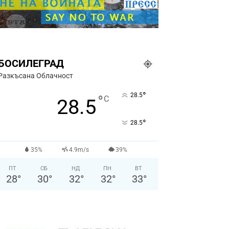
БОСИЛЕГРАД
Разкъсана Облачност
°
28.5
°
C
28.5
°
28.5
35%
4.9m/s
39%
ПТ
СБ
НД
ПН
ВТ
28
°
30
°
32
°
32
°
33
°