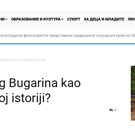
НИ
ОБРАЗОВАНИЕ И КУЛТУРА
СПОРТ
ЗА ДЕЦА И МЛАДИТЕ
ЛЮ
силеградски фолклористи представиха традициите на родния край на 56
орчество „Прођох Левач, прођох Шумадију“
pozitivca u srpskoj istoriji?
og Bugarina kao
j istoriji?
0