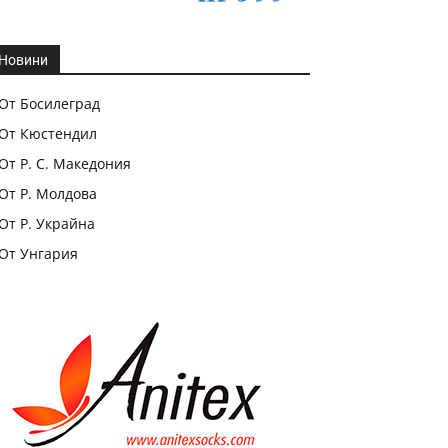
Новини
От Босилеград
От Кюстендил
От Р. С. Македония
От Р. Молдова
От Р. Украйна
От Унгария