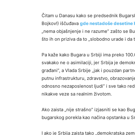
Čitam u Danasu kako se predsednik Bugarsk
Bojkov!) iščuđava
gde nestadoše desetine h
„nema objašnjenje i ne razume” zašto se Bug
što ih on priziva da to „slobodno urade i da t
Pa kaže kako Bugara u Srbiji ima preko 100.0
svakako ne o asimilaciji, jer Srbija je demok
građani”, a Vlada Srbije „jak i pouzdan partne
putnu infrastrukturu, zdravstvo, obrazovanje 
odnosno nezaposlenost ljudi” i sve tako r
nikakve veze sa realnim životom.
Ako zaista „nije strašno” izjasniti se kao B
bugarskog porekla kao načina opstanka u Sr
I ako je Srbija zaista tako „demokratska zem