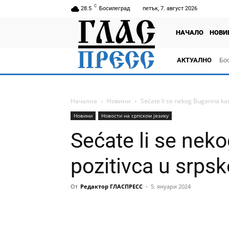
C
28.5
Босилеград
петък, 7. август 2026
НАЧАЛО
НОВИ
АКТУАЛНО
Бо
тв
Начална
Новини
Sećate li se nekog Bugarina kao 
Новини
Новости на српском језику
Sećate li se nek
pozitivca u srpsko
От
Редактор ГЛАСПРЕСС
-
5. януари 2024