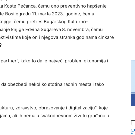
ika Koste Pečanca, čemu ono preventivno hapšenje
ete Bosilegradu 11. marta 2023. godine, čemu
i knjige, čemu pretres Bugarskog Kulturno-
imanje knjige Edvina Sugareva 8. novembra, čemu
ktivistima koje on i njegova stranka godinama cinkare
?
n partner”, kako to da je najveći problem ekonomija i
 da obezbedi nekoliko stotina radnih mesta i tako
rukturu, zdravstvo, obrazovanje i digitalizaciju”, koje
ama, ali ih nema u svakodnevnom životu građana u