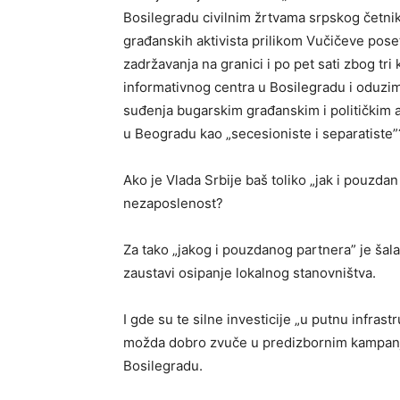
Bosilegradu civilnim žrtvama srpskog četn
građanskih aktivista prilikom Vučičeve pos
zadržavanja na granici i po pet sati zbog tr
informativnog centra u Bosilegradu i oduz
suđenja bugarskim građanskim i političkim a
u Beogradu kao „secesioniste i separatiste”
Ako je Vlada Srbije baš toliko „jak i pouzda
nezaposlenost?
Za tako „jakog i pouzdanog partnera” je šala
zaustavi osipanje lokalnog stanovništva.
I gde su te silne investicije „u putnu infrast
možda dobro zvuče u predizbornim kampanj
Bosilegradu.