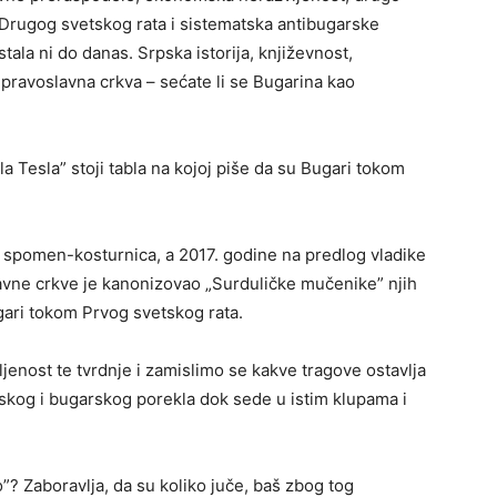
 Drugog svetskog rata i sistematska antibugarske
ala ni do danas. Srpska istorija, književnost,
a pravoslavna crkva – sećate li se Bugarina kao
a Tesla” stoji tabla na kojoj piše da su Bugari tokom
 i spomen-kosturnica, a 2017. godine na predlog vladike
avne crkve je kanonizovao „Surduličke mučenike” njih
ugari tokom Prvog svetskog rata.
jenost te tvrdnje i zamislimo se kakve tragove ostavlja
pskog i bugarskog porekla dok sede u istim klupama i
o”? Zaboravlja, da su koliko juče, baš zbog tog