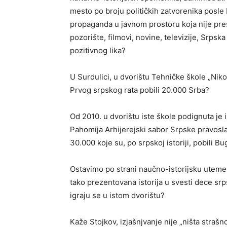
mesto po broju političkih zatvorenika posle
propaganda u javnom prostoru koja nije prest
pozorište, filmovi, novine, televizije, Srpsk
pozitivnog lika?
U Surdulici, u dvorištu Tehničke škole „Nikol
Prvog srpskog rata pobili 20.000 Srba?
Od 2010. u dvorištu iste škole podignuta je
Pahomija Arhijerejski sabor Srpske pravosl
30.000 koje su, po srpskoj istoriji, pobili B
Ostavimo po strani naučno-istorijsku utemel
tako prezentovana istorija u svesti dece sr
igraju se u istom dvorištu?
Kaže Stojkov, izjašnjvanje nije „ništa strašn