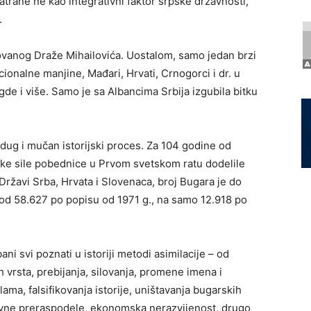
trane ne kao integrativni faktor srpske državnosti,
.
tovanog Draže Mihailovića. Uostalom, samo jedan brzi
cionalne manjine, Mađari, Hrvati, Crnogorci i dr. u
de i više. Samo je sa Albancima Srbija izgubila bitku
dug i mučan istorijski proces. Za 104 godine od
ike sile pobednice u Prvom svetskom ratu dodelile
 Državi Srba, Hrvata i Slovenaca, broj Bugara je do
 od 58.627 po popisu od 1971 g., na samo 12.918 po
 svi poznati u istoriji metodi asimilacije – od
ih vrsta, prebijanja, silovanja, promene imena i
ma, falsifikovanja istorije, uništavanja bugarskih
tivne preraspodele, ekonomska nerazvijenost, drugo