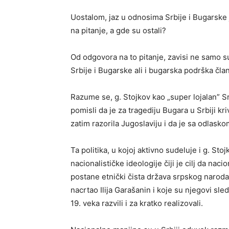
Uostalom, jaz u odnosima Srbije i Bugarske 
na pitanje, a gde su ostali?
Od odgovora na to pitanje, zavisi ne samo 
Srbije i Bugarske ali i bugarska podrška čla
Razume se, g. Stojkov kao „super lojalan” Sr
pomisli da je za tragediju Bugara u Srbiji kriv
zatim razorila Jugoslaviju i da je sa odlask
Ta politika, u kojoj aktivno sudeluje i g. St
nacionalističke ideologije čiji je cilj da nac
postane etnički čista država srpskog naroda
nacrtao Ilija Garašanin i koje su njegovi sl
19. veka razvili i za kratko realizovali.