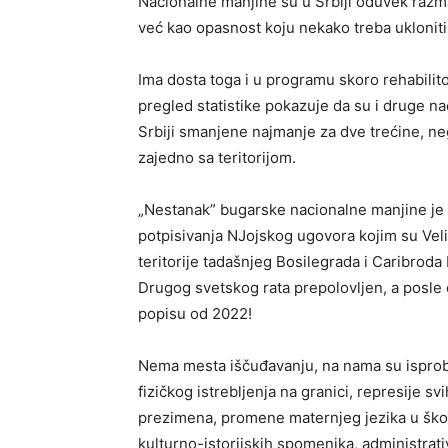
Nacionalne manjine su u Srbiji oduvek razma
već kao opasnost koju nekako treba ukloniti
Ima dosta toga i u programu skoro rehabili
pregled statistike pokazuje da su i druge na
Srbiji smanjene najmanje za dve trećine, neg
zajedno sa teritorijom.
„Nestanak” bugarske nacionalne manjine je 
potpisivanja NJojskog ugovora kojim su Vel
teritorije tadašnjeg Bosilegrada i Caribroda
Drugog svetskog rata prepolovljen, a posle
popisu od 2022!
Nema mesta iščuđavanju, na nama su isprobani
fizičkog istrebljenja na granici, represije sv
prezimena, promene maternjeg jezika u škola
kulturno-istorijskih spomenika, administra