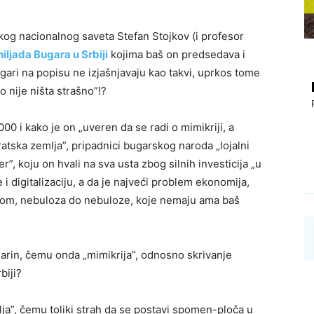
og nacionalnog saveta Stefan Stojkov (i profesor
iljada Bugara u Srbiji
kojima baš on predsedava i
ari na popisu ne izjašnjavaju kao takvi, uprkos tome
o nije ništa strašno”!?
00 i kako je on „uveren da se radi o mimikriji, a
ratska zemlja”, pripadnici bugarskog naroda „lojalni
r”, koju on hvali na sva usta zbog silnih investicija „u
i digitalizaciju, a da je najveći problem ekonomija,
edom, nebuloza do nebuloze, koje nemaju ama baš
ugarin, čemu onda „mimikrija”, odnosno skrivanje
biji?
lja”, čemu toliki strah da se postavi spomen-ploča u