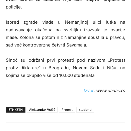
policije.
Ispred zgrade vlade u Nemanjinoj ulici lutka na
naduvavanje okačena na svetiljku izazvala je ovacije
mase. Kolona se potom niz Nemanjine spustila u pravcu,
sad već kontroverzne četvrti Savamala.
Sinoć su održani prvi protesti pod nazivom „Protest
protiv diktature“ u Beogradu, Novom Sadu i Nišu, na
kojima se okupilo više od 10.000 studenata.
Izvor
: www.danas.rs
ЕТИКЕТИ
Aleksandar Vučić
Protest
studenti