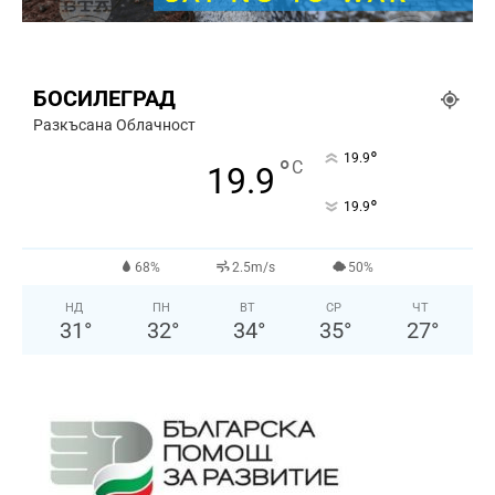
БОСИЛЕГРАД
Разкъсана Облачност
°
19.9
°
C
19.9
°
19.9
68%
2.5m/s
50%
НД
ПН
ВТ
СР
ЧТ
31
°
32
°
34
°
35
°
27
°