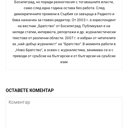
Босилеград, но поради разногласия с тогавашните власти,
само след една година остава без работа. След
демократичните промени в Сърбия се завърща в Радиото и
бива назначен за главен редактор. От 2003 г. е кореспондент
на вестник „Братство" от Босилеград. Публикувал е на
хиляди статии, интервюта, репортажи и др. журналистически
текстове от различни области. 2007 г. е избран от читателите
за „най-добър журналист” на "Братство". В момента работи в
„Ново Братство”, а освен с журналистика, занимава се и с
преводи от сръбски на български и от български на сръбски
език
ОСТАВЕТЕ КОМЕНТАР