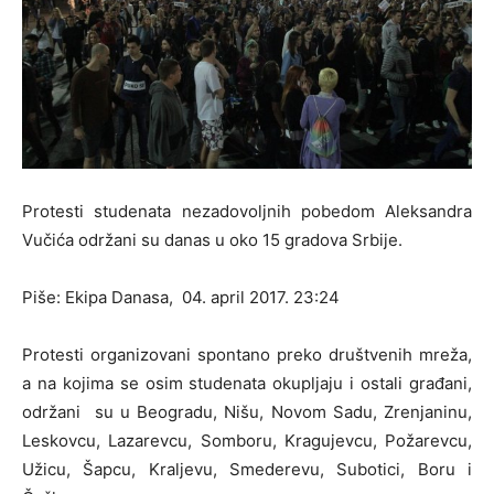
Protesti studenata nezadovoljnih pobedom Aleksandra
Vučića održani su danas u oko 15 gradova Srbije.
Piše: Ekipa Danasa, 04. april 2017. 23:24
Protesti organizovani spontano preko društvenih mreža,
a na kojima se osim studenata okupljaju i ostali građani,
održani su u Beogradu, Nišu, Novom Sadu, Zrenjaninu,
Leskovcu, Lazarevcu, Somboru, Kragujevcu, Požarevcu,
Užicu, Šapcu, Kraljevu, Smederevu, Subotici, Boru i