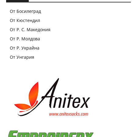
От Босилеград
От Кюстендил
От Р. С. Македония
От Р. Молдова
От Р. Украйна
От Унгария