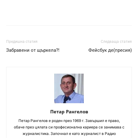
Предишна статия
Следваща статия
Забравени от щъркела?!
Фейсбук де(пресия)
Петар Рангелов
Петaр Рангелов е роден през 1969 г. Завършил е право,
обаче през цялата си професионална кариера се занимава с
журналистика. Започнал е като журналист в Радио