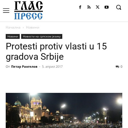
Начална
Новини
Новини
Новости на српском језику
Protesti protiv vlasti u 15
gradova Srbije
От
Петар Рангелов
-
5. април 2017
0