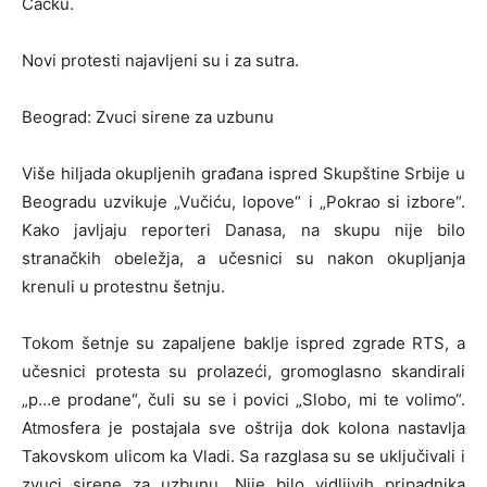
Čačku.
Novi protesti najavljeni su i za sutra.
Beograd: Zvuci sirene za uzbunu
Više hiljada okupljenih građana ispred Skupštine Srbije u
Beogradu uzvikuje „Vučiću, lopove“ i „Pokrao si izbore“.
Kako javljaju reporteri Danasa, na skupu nije bilo
stranačkih obeležja, a učesnici su nakon okupljanja
krenuli u protestnu šetnju.
Tokom šetnje su zapaljene baklje ispred zgrade RTS, a
učesnici protesta su prolazeći, gromoglasno skandirali
„p…e prodane“, čuli su se i povici „Slobo, mi te volimo“.
Atmosfera je postajala sve oštrija dok kolona nastavlja
Takovskom ulicom ka Vladi. Sa razglasa su se uključivali i
zvuci sirene za uzbunu. Nije bilo vidljivih pripadnika