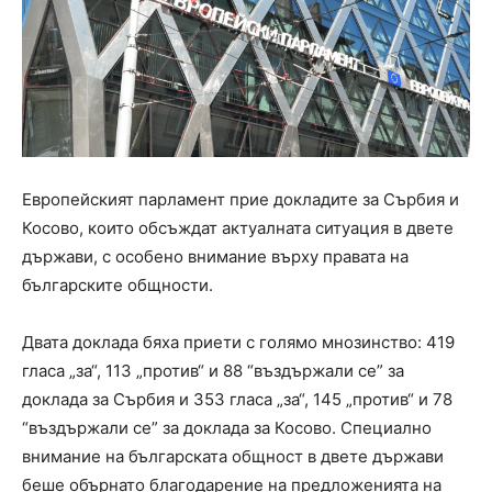
Европейският парламент прие докладите за Сърбия и
Косово, които обсъждат актуалната ситуация в двете
държави, с особено внимание върху правата на
българските общности.
Двата доклада бяха приети с голямо мнозинство: 419
гласа „за“, 113 „против“ и 88 “въздържали се” за
доклада за Сърбия и 353 гласа „за“, 145 „против“ и 78
“въздържали се” за доклада за Косово. Специално
внимание на българската общност в двете държави
беше обърнато благодарение на предложенията на