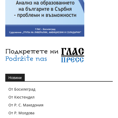
Новини
От Босилеград
От Кюстендил
От Р. С. Македония
От Р. Молдова