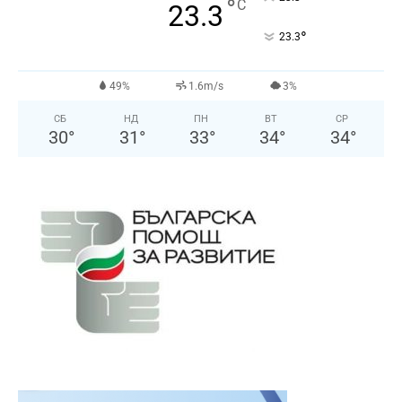
°
C
23.3
°
23.3
49%
1.6m/s
3%
СБ
НД
ПН
ВТ
СР
30
°
31
°
33
°
34
°
34
°