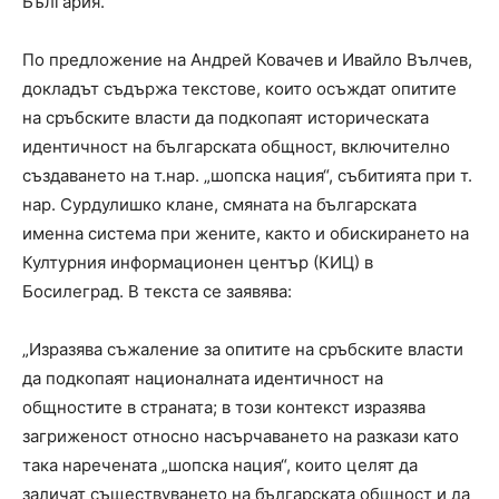
България.
По предложение на Андрей Ковачев и Ивайло Вълчев,
докладът съдържа текстове, които осъждат опитите
на сръбските власти да подкопаят историческата
идентичност на българската общност, включително
създаването на т.нар. „шопска нация“, събитията при т.
нар. Сурдулишко клане, смяната на българската
именна система при жените, както и обискирането на
Културния информационен център (КИЦ) в
Босилеград. В текста се заявява:
„Изразява съжаление за опитите на сръбските власти
да подкопаят националната идентичност на
общностите в страната; в този контекст изразява
загриженост относно насърчаването на разкази като
така наречената „шопска нация“, които целят да
заличат съществуването на българската общност и да