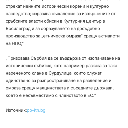
отрекат нейните исторически корени и културно
наследство; изразява съжаление за извършените от
сръбските власти обиски в Културния център в
Босилеград и за образуването на досъдебно
производство за „етническа омраза“ срещу активисти
на НПО;“
„Призовава Сърбия да се въздържа от изопачаване на
исторически събития, като например разказа за така
нареченото клане в Сурдулица, които служат
единствено за разпространяване на разделение и
омраза срещу малцинствата и съседните държави,
което е несъвместимо с членството в ЕС.“
Източник:
pp-itn.bg