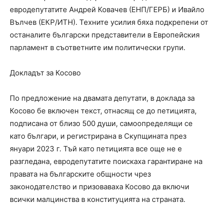
евродепутатите Андрей Ковачев (ЕНП/ГЕРБ) и Ивайло
Вълчев (ЕКР/ИТН). Техните усилия бяха подкрепени от
останалите български представители в Европейския
парламент в съответните им политически групи.
Докладът за Косово
По предложение на двамата депутати, в доклада за
Косово бе включен текст, отнасящ се до петицията,
подписана от близо 500 души, самоопределящи се
като българи, и регистрирана в Скупщината през
януари 2023 г. Тъй като петицията все още не е
разгледана, евродепутатите поискаха гарантиране на
правата на българските общности чрез
законодателство и призоваваха Косово да включи
всички малцинства в конституцията на страната.