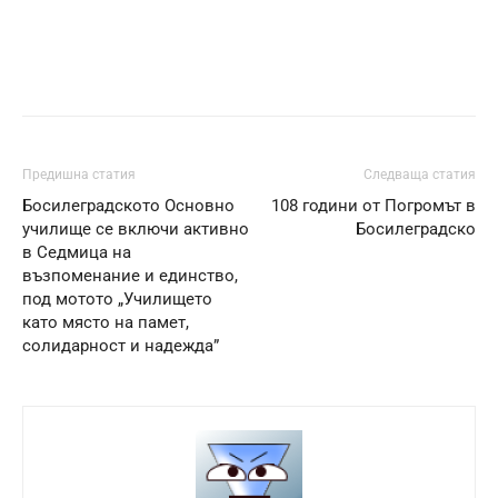
Предишна статия
Следваща статия
Босилеградското Основно
108 години от Погромът в
училище се включи активно
Босилеградско
в Седмица на
възпоменание и единство,
под мотото „Училището
като място на памет,
солидарност и надежда”