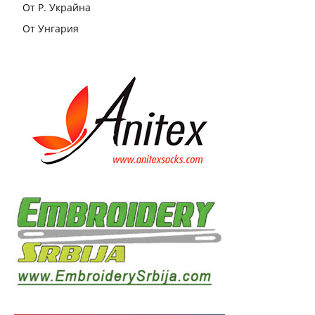
От Р. Украйна
От Унгария