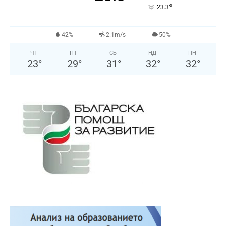
°
23.3
42%
2.1m/s
50%
ЧТ
ПТ
СБ
НД
ПН
23
°
29
°
31
°
32
°
32
°