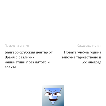
Предишна статия
Следваща статия
Българо-сръбския център от
Новата учебна година
Враня с различни
започна тържествено в
инициативи през лятото и
Босилеград
есента