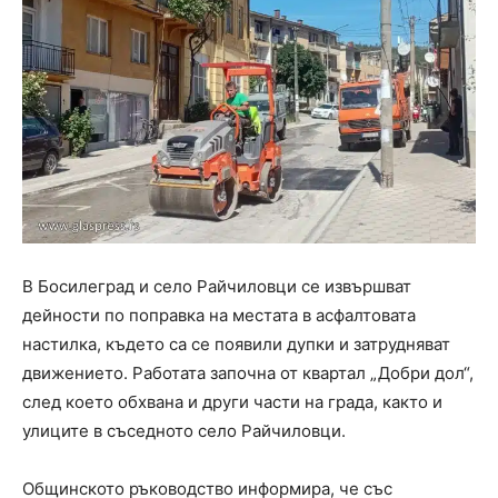
В Босилеград и село Райчиловци се извършват
дейности по поправка на местата в асфалтовата
настилка, където са се появили дупки и затрудняват
движението. Работата започна от квартал „Добри дол“,
след което обхвана и други части на града, както и
улиците в съседното село Райчиловци.
Общинското ръководство информира, че със