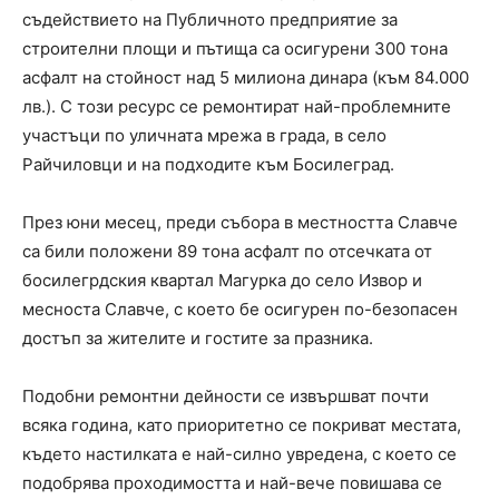
съдействието на Публичното предприятие за
строителни площи и пътища са осигурени 300 тона
асфалт на стойност над 5 милиона динара (към 84.000
лв.). С този ресурс се ремонтират най-проблемните
участъци по уличната мрежа в града, в село
Райчиловци и на подходите към Босилеград.
През юни месец, преди събора в местността Славче
са били положени 89 тона асфалт по отсечката от
босилегрдския квартал Магурка до село Извор и
месноста Славче, с което бе осигурен по-безопасен
достъп за жителите и гостите за празника.
Подобни ремонтни дейности се извършват почти
всяка година, като приоритетно се покриват местата,
където настилката е най-силно увредена, с което се
подобрява проходимостта и най-вече повишава се