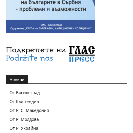
Новини
От Босилеград
От Кюстендил
От Р. С. Македония
От Р. Молдова
От Р. Украйна