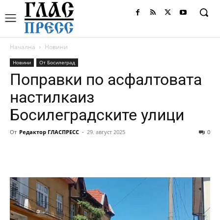
Начална
Новини
Новини
От Босилеград
Поправки по асфалтовата
настилкаиз
Босилеградските улици
От
Редактор ГЛАСПРЕСС
-
29. август 2025
0