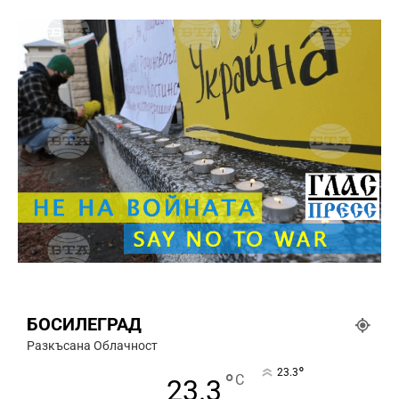
БОСИЛЕГРАД
Разкъсана Облачност
°
23.3
°
C
23.3