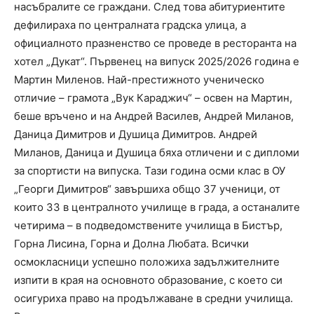
насъбралите се граждани. След това абитуриентите
дефилираха по централната градска улица, а
официалното празненство се проведе в ресторанта на
хотел „Дукат“. Първенец на випуск 2025/2026 година е
Мартин Миленов. Най-престижното ученическо
отличие – грамота „Вук Караджич“ – освен на Мартин,
беше връчено и на Андрей Василев, Андрей Миланов,
Даница Димитров и Душица Димитров. Андрей
Миланов, Даница и Душица бяха отличени и с дипломи
за спортисти на випуска. Тази година осми клас в ОУ
„Георги Димитров“ завършиха общо 37 ученици, от
които 33 в централното училище в града, а останалите
четирима – в подведомствените училища в Бистър,
Горна Лисина, Горна и Долна Любата. Всички
осмокласници успешно положиха задължителните
изпити в края на основното образование, с което си
осигуриха право на продължаване в средни училища.