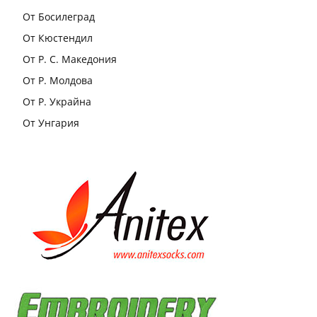
От Босилеград
От Кюстендил
От Р. С. Македония
От Р. Молдова
От Р. Украйна
От Унгария