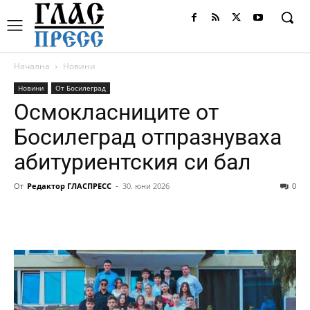
Начална
Новини
Новини
От Босилеград
Осмокласниците от
Босилеград отпразнуваха
абитуриентския си бал
От
Редактор ГЛАСПРЕСС
-
30. юни 2026
0