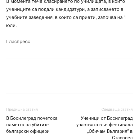
В момента тече класирането по училищата, в които
учениците са подали кандидатури, а записването в
учебните заведения, в които са приети, започва на 1
юли.
Гласпресс
Предишна статия
Следваща статия
В Босилеград почетоха
Ученици от Босилеград
паметта на убитите
участваха във фестивала
български офицери
„Обичам България” в
Старосел