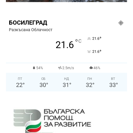
БОСИЛЕГРАД
Разкъсана Облачност
°
21.6
°
C
21.6
°
21.6
54%
2.5m/s
46%
ПТ
СБ
НД
ПН
ВТ
22
°
30
°
31
°
32
°
33
°