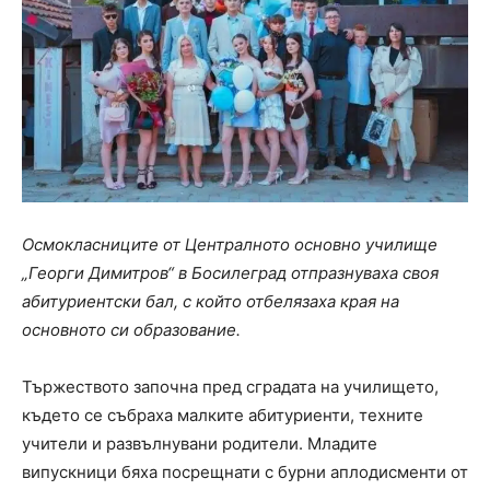
Осмокласниците от Централното основно училище
„Георги Димитров“ в Босилеград отпразнуваха своя
абитуриентски бал, с който отбелязаха края на
основното си образование.
Тържеството започна пред сградата на училището,
където се събраха малките абитуриенти, техните
учители и развълнувани родители. Младите
випускници бяха посрещнати с бурни аплодисменти от