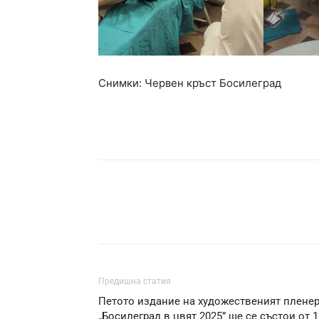
Снимки: Червен кръст Босилеград
Предишна статия
Петото издание на художественият плене
„Босилеград в цвят 2025” ще се състои от 1