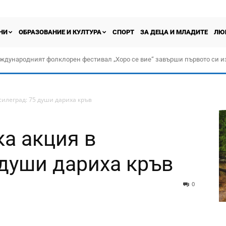
НИ
ОБРАЗОВАНИЕ И КУЛТУРА
СПОРТ
ЗА ДЕЦА И МЛАДИТЕ
ЛЮ
ждународният фолклорен фестивал „Хоро се вие“ завърши първото си и
силеград: 75 души дариха кръв
а акция в
 души дариха кръв
0