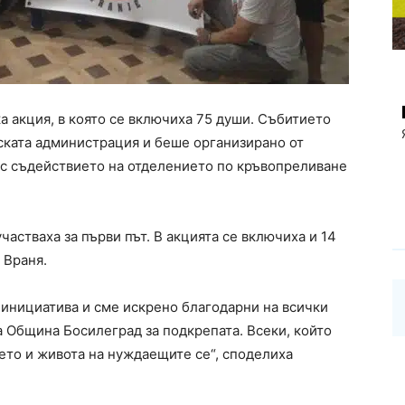
а акция, в която се включиха 75 души. Събитието
нската администрация и беше организирано от
ъс съдействието на отделението по кръвопреливане
астваха за първи път. В акцията се включиха и 14
 Враня.
 инициатива и сме искрено благодарни на всички
а Община Босилеград за подкрепата. Всеки, който
вето и живота на нуждаещите се“, споделиха