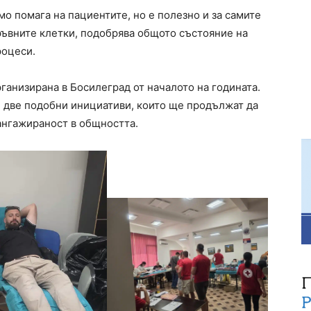
мо помага на пациентите, но е полезно и за самите
ръвните клетки, подобрява общото състояние на
роцеси.
рганизирана в Босилеград от началото на годината.
е две подобни инициативи, които ще продължат да
ангажираност в общността.