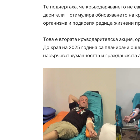
Те подчертаха, че кръводаряването не са
дарители – стимулира обновяването на к
организма и подкрепя редица жизнени п
Това е втората кръводарителска акция, о
До края на 2025 година са планирани ощ
насърчават хуманността и гражданската 