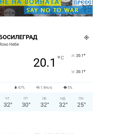
БОСИЛЕГРАД
Ясно Небе
°
20.1
°
C
20.1
°
20.1
47%
1.9m/s
5%
ЧТ
ПТ
СБ
НД
ПН
32
°
30
°
32
°
32
°
25
°