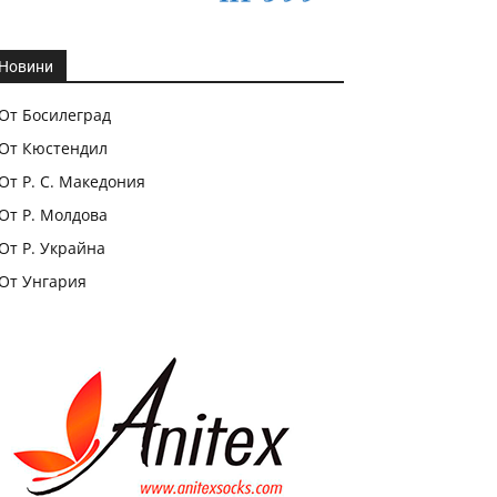
Новини
От Босилеград
От Кюстендил
От Р. С. Македония
От Р. Молдова
От Р. Украйна
От Унгария