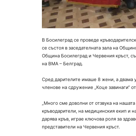
В Босилеград се проведе кръводарителск
се състоя в заседателната зала на Общи
Община Босилеград и Червения кръст, с
на ВМА – Белград.
Сред дарителите имаше 8 жени, а двама уч
членове на сдружение „Коце завинаги“ от
„Много сме доволни от отзвука на нашата
кръводарители, на медицинския екип и н
дарява кръв, играе ключова роля за здра
представители на Червения кръст.