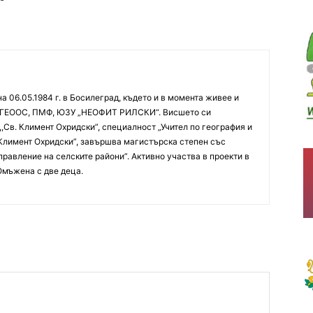
 06.05.1984 г. в Босилеград, където и в момента живее и
ра ГЕООС, ПМФ, ЮЗУ „НЕОФИТ РИЛСКИ“. Висшето си
,Св. Климент Охридски”, специалност „Учител по география и
 Климент Охридски”, завършва магистърска степен със
правление на селските райони”. Активно участва в проекти в
Омъжена с две деца.