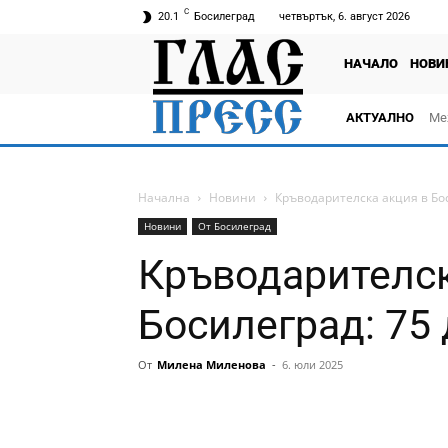
C
20.1
Босилеград
четвъртък, 6. август 2026
НАЧАЛО
НОВИ
АКТУАЛНО
Ме
Начална
Новини
Кръводарителска акция в Бо
Новини
От Босилеград
Кръводарителск
Босилеград: 75
От
Милена Миленова
-
6. юли 2025