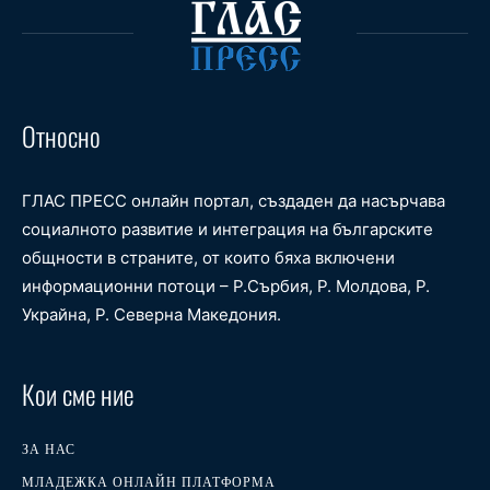
Относно
ГЛАС ПРЕСС онлайн портал, създаден да насърчава
социалното развитие и интеграция на българските
общности в страните, от които бяха включени
информационни потоци – Р.Сърбия, Р. Молдова, Р.
Украйна, Р. Северна Македония.
Кои сме ние
ЗА НАС
МЛАДЕЖКА ОНЛАЙН ПЛАТФОРМА