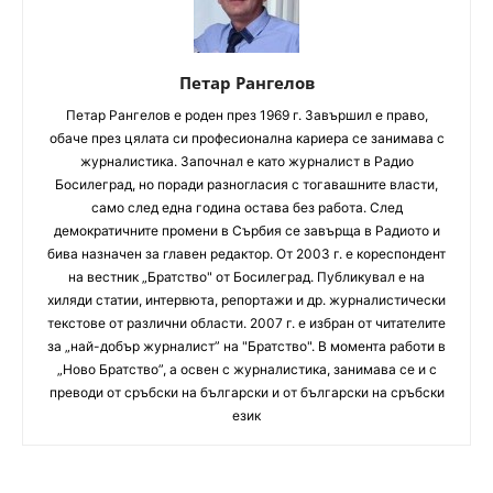
Петар Рангелов
Петaр Рангелов е роден през 1969 г. Завършил е право,
обаче през цялата си професионална кариера се занимава с
журналистика. Започнал е като журналист в Радио
Босилеград, но поради разногласия с тогавашните власти,
само след една година остава без работа. След
демократичните промени в Сърбия се завърща в Радиото и
бива назначен за главен редактор. От 2003 г. е кореспондент
на вестник „Братство" от Босилеград. Публикувал е на
хиляди статии, интервюта, репортажи и др. журналистически
текстове от различни области. 2007 г. е избран от читателите
за „най-добър журналист” на "Братство". В момента работи в
„Ново Братство”, а освен с журналистика, занимава се и с
преводи от сръбски на български и от български на сръбски
език