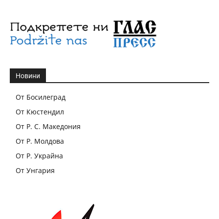
Новини
От Босилеград
От Кюстендил
От Р. С. Македония
От Р. Молдова
От Р. Украйна
От Унгария