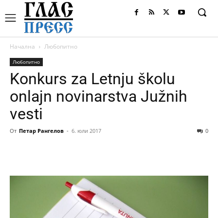
Начална
Любопитно
Любопитно
Konkurs za Letnju školu
onlajn novinarstva Južnih
vesti
От
Петар Рангелов
-
6. юли 2017
0