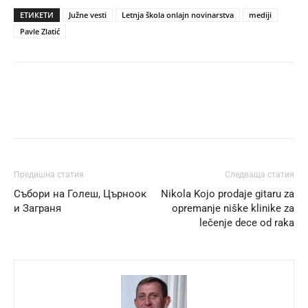
ЕТИКЕТИ
Južne vesti
Letnja škola onlajn novinarstva
mediji
Pavle Zlatić
Предишна статия
Следваща статия
Събори на Голеш, Църноок
Nikola Kojo prodaje gitaru za
и Заграня
opremanje niške klinike za
lečenje dece od raka