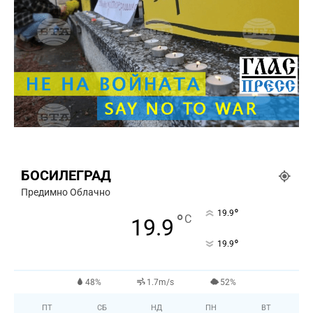
БОСИЛЕГРАД
Предимно Облачно
°
19.9
°
C
19.9
°
19.9
48%
1.7m/s
52%
ПТ
СБ
НД
ПН
ВТ