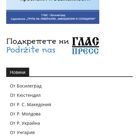
Новини
От Босилеград
От Кюстендил
От Р. С. Македония
От Р. Молдова
От Р. Украйна
От Унгария