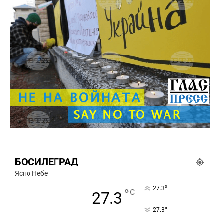
БОСИЛЕГРАД
Ясно Небе
°
27.3
°
C
27.3
°
27.3