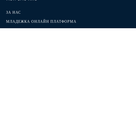
ЗА НАС
МЛАДЕЖКА ОНЛАЙН ПЛАТФОРМА
МИСИЯ И ДЕЙНОСТИ
ИМПРЕСУМ
КОНТАКТИ
ИЗДВОЈ НОВОСТИ НА СРПСКОМ
Следете ни
Facebook
RSS
X
Youtube