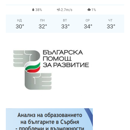
38%
2.7m/s
1%
НД
ПН
ВТ
СР
ЧТ
30
°
32
°
33
°
34
°
33
°