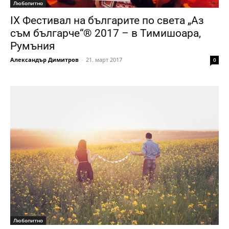
Любопитно
IX Фестивал на българите по света „Аз
съм българче“® 2017 – в Тимишоара,
Румъния
Александър Димитров
-
21. март 2017
0
Любопитно