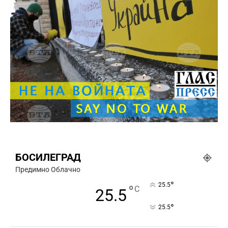
БОСИЛЕГРАД
Предимно Облачно
°
25.5
°
C
25.5
°
25.5