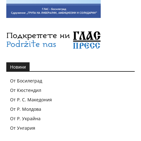
Новини
От Босилеград
От Кюстендил
От Р. С. Македония
От Р. Молдова
От Р. Украйна
От Унгария