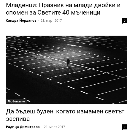
Младенци: Празник на млади двойки и
спомен за Светите 40 мъченици
Сандра Йорданов
-
21. март 2017
0
Любопитно
Да бъдеш буден, когато измамен светът
заспива
Радица Димитрова
-
21. март 2017
0