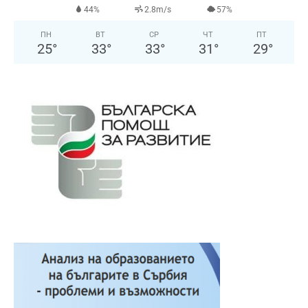
44%
2.8m/s
57%
ПН
ВТ
СР
ЧТ
ПТ
25
°
33
°
33
°
31
°
29
°