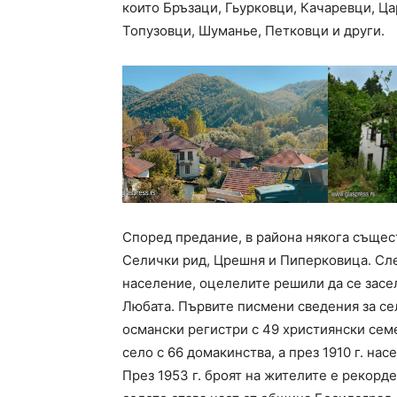
които Бръзаци, Гьурковци, Качаревци, Ц
Топузовци, Шуманье, Петковци и други.
Според предание, в района някога съще
Селички рид, Црешня и Пиперковица. След
население, оцелелите решили да се засе
Любата. Първите писмени сведения за село
османски регистри с 49 християнски семе
село с 66 домакинства, а през 1910 г. на
През 1953 г. броят на жителите е рекорде