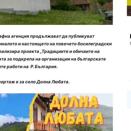
рафна агенция продължават да публикуват
иналото и настоящето на повечето босилеградски
еализира проекта „Традициите и обичаите на
та за подкрепа на организации на българскате
е работи на Р. България.
портаж е за село Долна Любата.