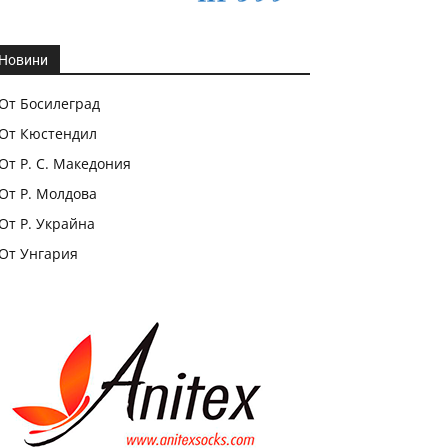
Новини
От Босилеград
От Кюстендил
От Р. С. Македония
От Р. Молдова
От Р. Украйна
От Унгария