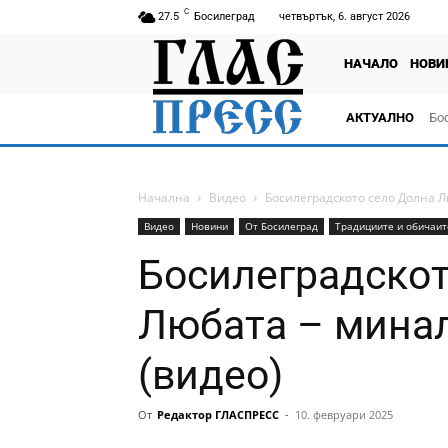
C
27.5
Босилеград
четвъртък, 6. август 2026
НАЧАЛО
НОВИ
АКТУАЛНО
Бо
тв
Начална
Видео
Босилеградското село Долна Л
Видео
Новини
От Босилеград
Традициите и обичаит
Босилеградскот
Любата – минал
(видео)
От
Редактор ГЛАСПРЕСС
-
10. февруари 2025