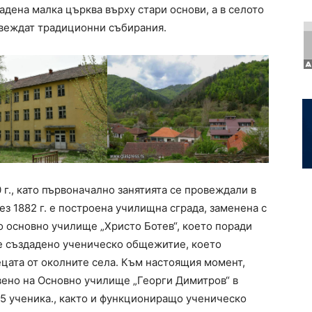
адена малка църква върху стари основи, а в селото
веждат традиционни събирания.
 г., като първоначално занятията се провеждали в
ез 1882 г. е построена училищна сграда, заменена с
ито основно училище „Христо Ботев“, което поради
. е създадено ученическо общежитие, което
ецата от околните села. Към настоящия момент,
ено на Основно училище „Георги Димитров“ в
5 ученика., както и функциониращо ученическо