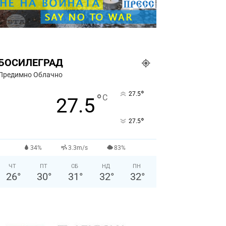
БОСИЛЕГРАД
Предимно Облачно
°
27.5
°
C
27.5
°
27.5
34%
3.3m/s
83%
ЧТ
ПТ
СБ
НД
ПН
26
°
30
°
31
°
32
°
32
°