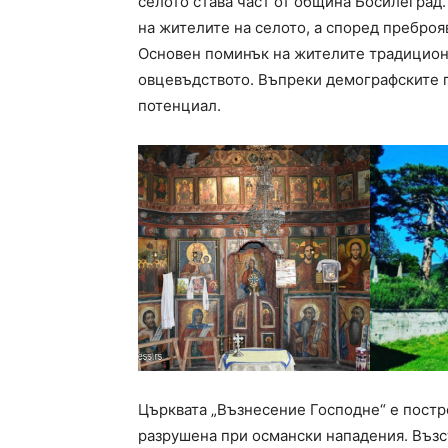
селото става част от община Босилеград
на жителите на селото, а според преброя
Основен поминък на жителите традицион
овцевъдството. Въпреки демографските п
потенциал.
Църквата „Възнесение Господне“ е постро
разрушена при османски нападения. Възст