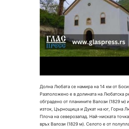
Долна Любата се намира на 14 км от Боси
Разположено е в долината на Любатска ре
обградено от планините Валози (1829 м) 
изток, Църнощица и Дукат на юг, Горна Л
Плоча на северозапад. Най-ниската точка 
връх Валози (1829 м). Селото е от полуп