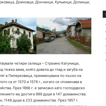
арковица, Доиновци, Дончинци, Кульинци, Долинци,
ствували четири селища – Стръмно Катунище,
 тежка зима, която довела до глад и загуба на
лят в Пиперковица, преименувана по-късно на
то са от 1570 и 1576 г., когато се споменава в
йства. През 1866 г. е записано като господарско
селението му достига 989 души в 147 домакинства.
н, 1148 души в 233 домакинства. През 1957 г.