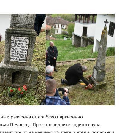
ена и разорена от сръбско паравоенно
ович Печанац. През последните години група
тдават почит на невинно убитите жители, полагайки