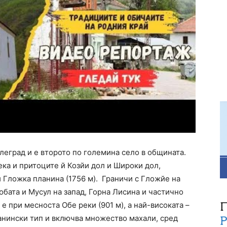
леград и е второто по големина село в общината.
ка и притоците й Козйи дол и Широки дол,
и Гложка планина (1756 м). Граничи с Гложйе на
юбата и Мусул на запад, Горна Лисина и частично
е при месноста Обе реки (901 м), а най-високата –
ланински тип и включва множество махали, сред