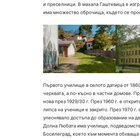
и преселници. В махала Гаштевица е изгр
има множество оброчища, където се про
Първото училище в селото датира от 1860
черквата, а по-късно в частни домове. Пр
нова през 1929/30 г. През 1960 г. е откр
липса на ученици е закрито. През 1970 г
улеснявало достъпа до образование на д
Долна Любата има училище, подведомств
Босилеград, което към момента обхваща 