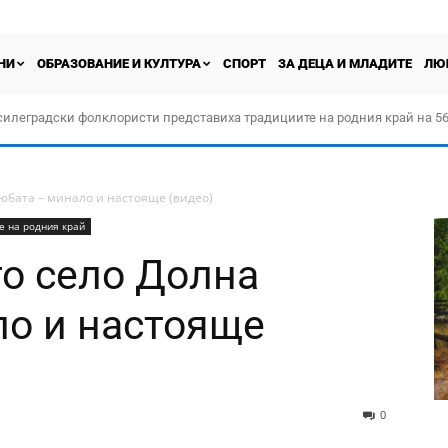
НИ
ОБРАЗОВАНИЕ И КУЛТУРА
СПОРТ
ЗА ДЕЦА И МЛАДИТЕ
ЛЮ
силеградски фолклористи представиха традициите на родния край на 56
орчество „Прођох Левач, прођох Шумадију“
юбата – минало и настояще (видео)
е на родния край
о село Долна
о и настояще
0