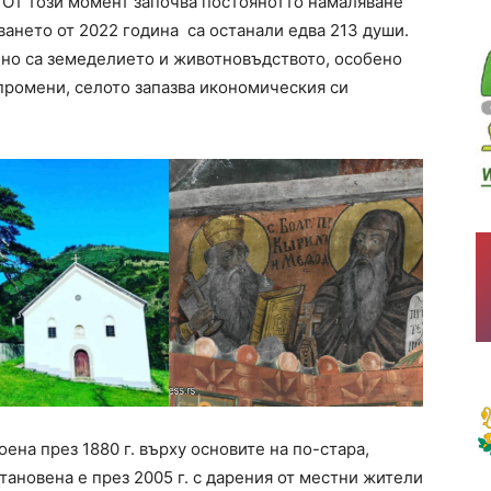
. От този момент започва постоянотто намаляване
ването от 2022 година са останали едва 213 души.
но са земеделието и животновъдството, особено
ромени, селото запазва икономическия си
ена през 1880 г. върху основите на по-стара,
ановена е през 2005 г. с дарения от местни жители