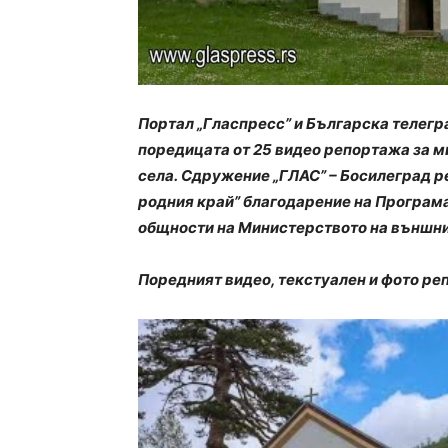
Портал „Гласпресс” и Българска телег
поредицата от 25 видео репортажа за м
села. Сдружение „ГЛАС” – Босилеград р
родния край” благодарение на Програма
общности на Министерството на външнит
Поредният видео, текстуален и фото ре