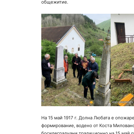
общежитие.
На 15 май 1917 г. Долна Любата е опожар
формирование, водено от Коста Милован
босилеградчани традиционно на 15 май о