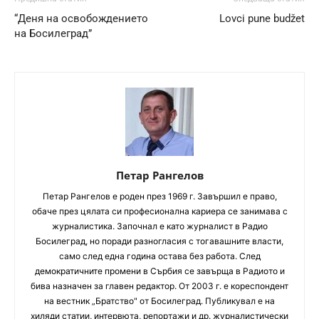
“Деня на освобождението
Lovci pune budžet
на Босилеград”
Петар Рангелов
Петaр Рангелов е роден през 1969 г. Завършил е право,
обаче през цялата си професионална кариера се занимава с
журналистика. Започнал е като журналист в Радио
Босилеград, но поради разногласия с тогавашните власти,
само след една година остава без работа. След
демократичните промени в Сърбия се завърща в Радиото и
бива назначен за главен редактор. От 2003 г. е кореспондент
на вестник „Братство" от Босилеград. Публикувал е на
хиляди статии, интервюта, репортажи и др. журналистически