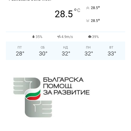
°
28.5
°
C
28.5
°
28.5
35%
4.9m/s
39%
ПТ
СБ
НД
ПН
ВТ
28
°
30
°
32
°
32
°
33
°