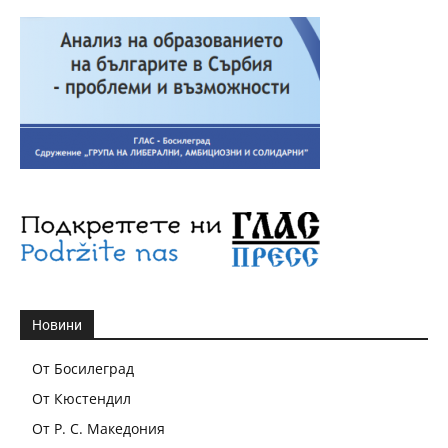
Новини
От Босилеград
От Кюстендил
От Р. С. Македония