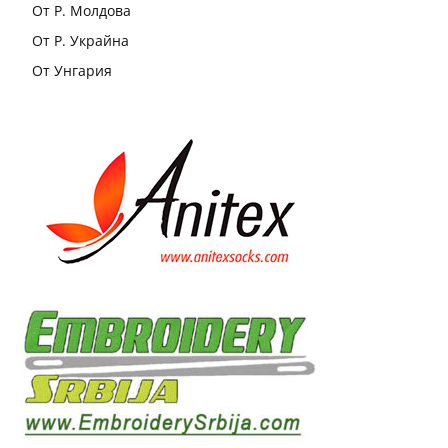
От Р. Молдова
От Р. Украйна
От Унгария