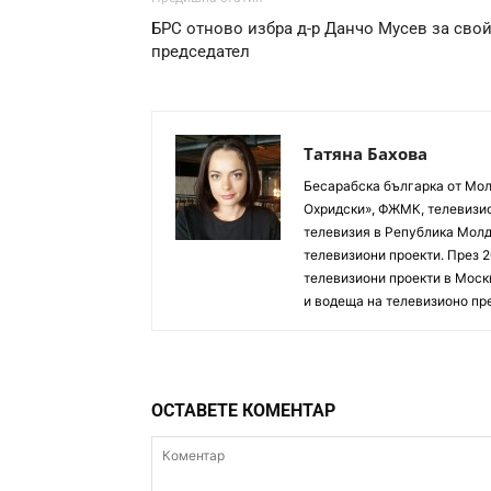
БРС отново избра д-р Данчо Мусев за сво
председател
Татяна Бахова
Бесарабска българка от Мол
Охридски», ФЖМК, телевизио
телевизия в Република Молд
телевизиони проекти. През 2
телевизиони проекти в Москв
и водеща на телевизионо пр
ОСТАВЕТЕ КОМЕНТАР