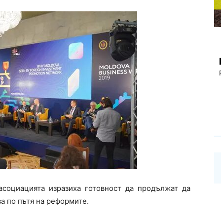
социацията изразиха готовност да продължат да
а по пътя на реформите.