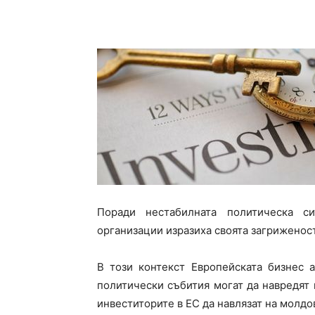
Поради нестабилната политическа с
организации изразиха своята загриженост
В този контекст Европейската бизнес 
политически събития могат да навредят 
инвеститорите в ЕС да навлязат на молдов