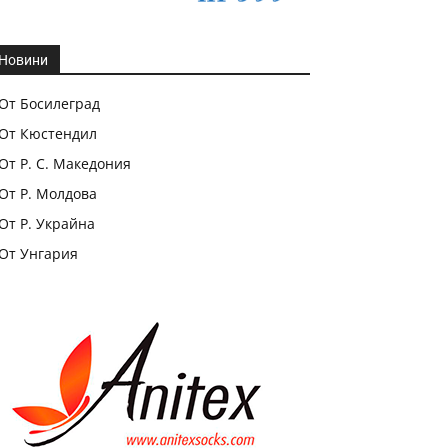
Новини
От Босилеград
От Кюстендил
От Р. С. Македония
От Р. Молдова
От Р. Украйна
От Унгария