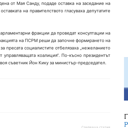
дена от Мая Санду, подаде оставка на заседание на
 оставката на правителството гласуваха депутатите
парламентарни фракции да проведат консултации на
фракцията на ПСРМ реши да започне формирането на
 за пресата социалистите отбелязаха „нежеланието
ят управляващата коалиция“. По-късно президентът
воя съветник Йон Кику за министър-председател.
Следваща статия