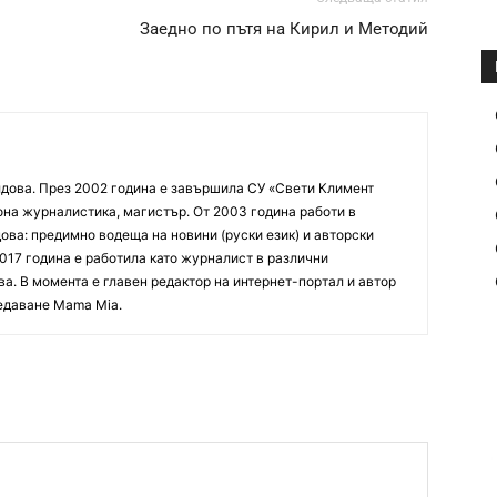
й
Заедно по пътя на Кирил и Методий
дова. През 2002 година е завършила СУ «Свети Климент
на журналистика, магистър. От 2003 година работи в
ова: предимно водеща на новини (руски език) и авторски
017 година е работила като журналист в различни
а. В момента е главен редактор на интернет-портал и автор
едаване Mama Mia.