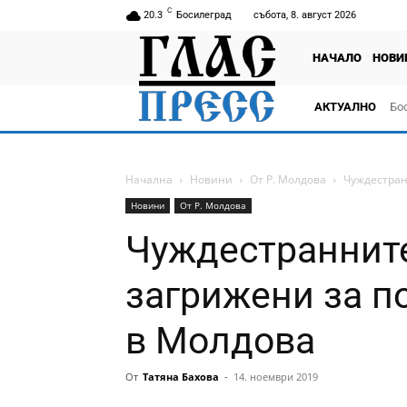
C
20.3
Босилеград
събота, 8. август 2026
НАЧАЛО
НОВИ
АКТУАЛНО
Бо
тв
Начална
Новини
От Р. Молдова
Чуждестран
Новини
От Р. Молдова
Чуждестраннит
загрижени за п
в Молдова
От
Татяна Бахова
-
14. ноември 2019