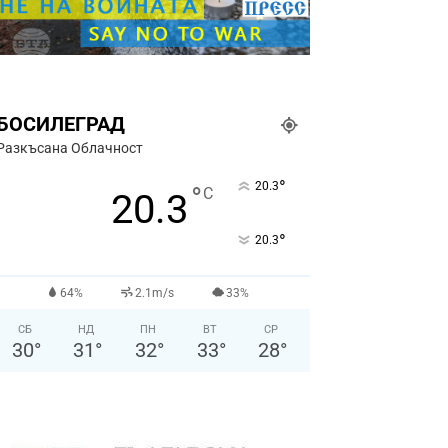
БОСИЛЕГРАД
Разкъсана Облачност
°
20.3
°
C
20.3
°
20.3
64%
2.1m/s
33%
СБ
НД
ПН
ВТ
СР
30
°
31
°
32
°
33
°
28
°