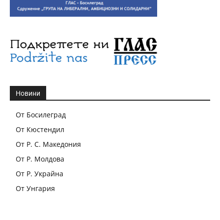
Новини
От Босилеград
От Кюстендил
От Р. С. Македония
От Р. Молдова
От Р. Украйна
От Унгария