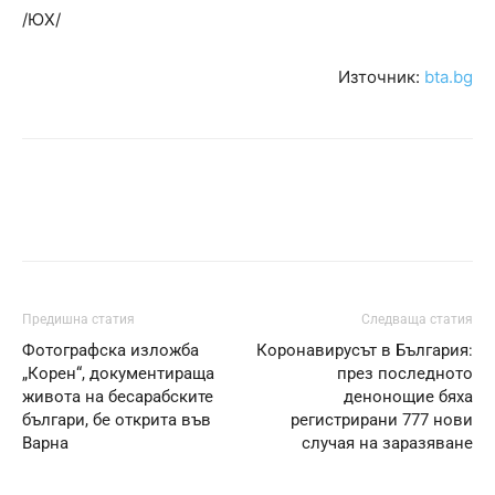
/ЮХ/
Източник:
bta.bg
Предишна статия
Следваща статия
Фотографска изложба
Коронавирусът в България:
„Корен“, документираща
през последното
живота на бесарабските
денонощие бяха
българи, бе открита във
регистрирани 777 нови
Варна
случая на заразяване