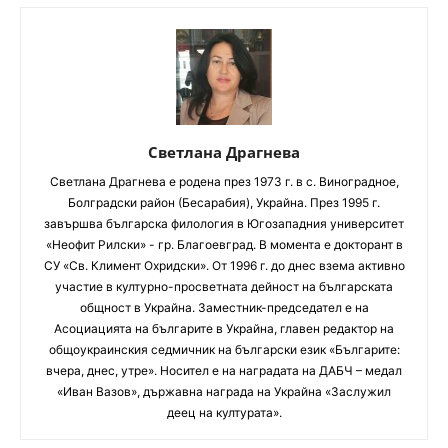
Светлана Драгнева
Светлана Драгнева е родена през 1973 г. в с. Виноградное,
Болградски район (Бесарабия), Украйна. През 1995 г.
завършва българска филология в Югозападния университет
«Неофит Рилски» - гр. Благоевград. В момента е докторант в
СУ «Св. Климент Охридски». От 1996 г. до днес взема активно
участие в културно-просветната дейност на българската
общност в Украйна. Заместник-председател е на
Асоциацията на българите в Украйна, главен редактор на
общоукраинския седмичник на български език «Българите:
вчера, днес, утре». Носител е на наградата на ДАБЧ – медал
«Иван Вазов», държавна награда на Украйна «Заслужил
деец на културата».