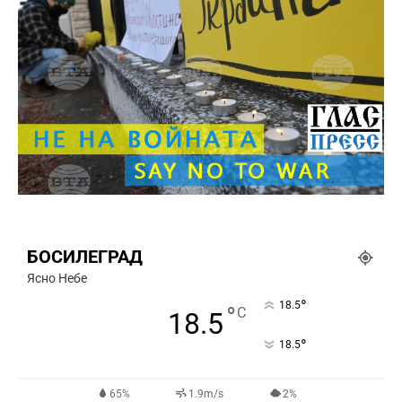
БОСИЛЕГРАД
Ясно Небе
°
18.5
°
C
18.5
°
18.5
65%
1.9m/s
2%