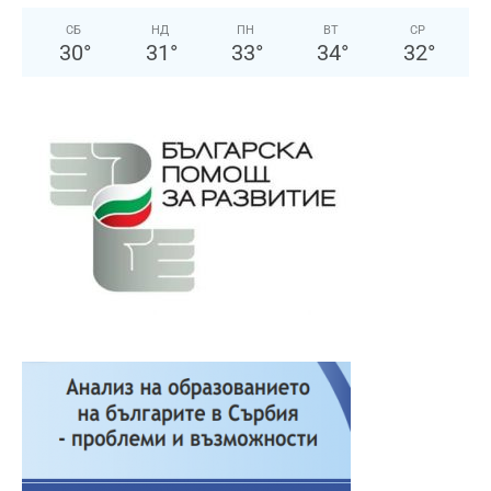
СБ
НД
ПН
ВТ
СР
30
°
31
°
33
°
34
°
32
°