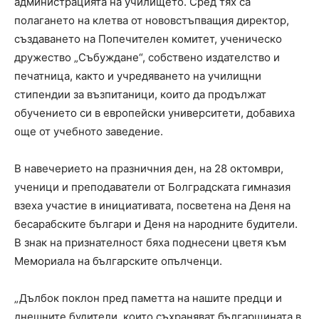
администрацията на училището. Сред тях са
полагането на клетва от нововстъпващия директор,
създаването на Попечителен комитет, ученическо
дружество „Събуждане“, собствено издателство и
печатница, както и учредяването на училищни
стипендии за възпитаници, които да продължат
обучението си в европейски университети, добавиха
още от учебното заведение.
В навечерието на празничния ден, на 28 октомври,
ученици и преподаватели от Болградската гимназия
взеха участие в инициативата, посветена на Деня на
бесарабските българи и Деня на народните будители.
В знак на признателност бяха поднесени цветя към
Мемориала на българските опълченци.
„Дълбок поклон пред паметта на нашите предци и
днешните будители, които съхраняват българщината в