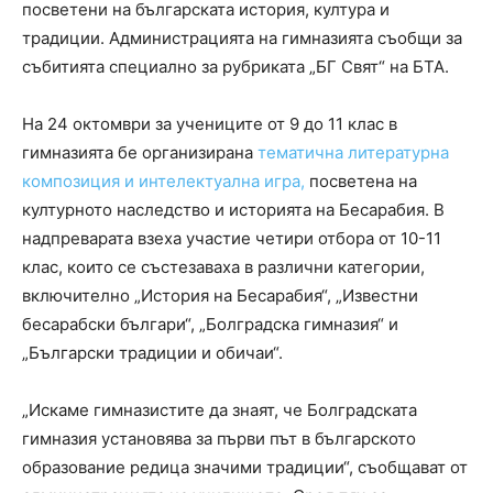
посветени на българската история, култура и
традиции. Администрацията на гимназията съобщи за
събитията специално за рубриката „БГ Свят“ на БТА.
На 24 октомври за учениците от 9 до 11 клас в
гимназията бе организирана
тематична литературна
композиция и интелектуална игра,
посветена на
културното наследство и историята на Бесарабия. В
надпреварата взеха участие четири отбора от 10-11
клас, които се състезаваха в различни категории,
включително „История на Бесарабия“, „Известни
бесарабски българи“, „Болградска гимназия“ и
„Български традиции и обичаи“.
„Искаме гимназистите да знаят, че Болградската
гимназия установява за първи път в българското
образование редица значими традиции“, съобщават от