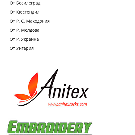
От Босилеград
От Кюстендил
От Р. С. Македония
От Р. Молдова
От Р. Украйна
От Унгария