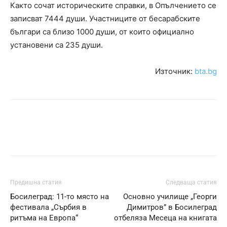
Както сочат историческите справки, в Опълчението се
записват 7444 души. Участниците от бесарабските
българи са близо 1000 души, от които официално
установени са 235 души.
Източник:
bta.bg
Предишна статия
Следваща статия
Босилеград: 11-то място на
Основно училище „Георги
фестивала „Сърбия в
Димитров” в Босилеград
ритъма на Европа“
отбеляза Месеца на книгата