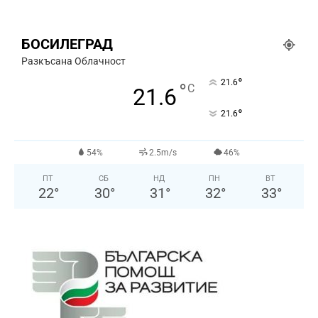
БОСИЛЕГРАД
Разкъсана Облачност
°
21.6
°
C
21.6
°
21.6
54%
2.5m/s
46%
ПТ
СБ
НД
ПН
ВТ
22
°
30
°
31
°
32
°
33
°