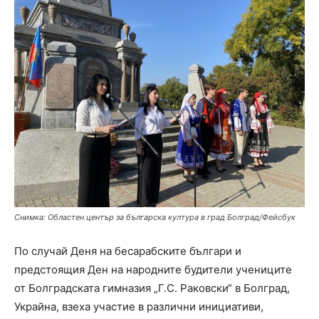
Снимка: Областен център за българска култура в град Болград/Фейсбук
По случай Деня на бесарабските българи и
предстоящия Ден на народните будители учениците
от Болградската гимназия „Г.С. Раковски“ в Болград,
Украйна, взеха участие в различни инициативи,