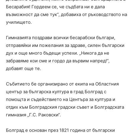
Бесарабия! Гордеем се, че съдбата ни е дала
възможност да сме тук“, добавиха от ръководството на
училището.
Гимназията поздрави всички бесарабски българи,
отправяйки им пожелания за здраве, силен български
дух и още много бъдещи успехи. „Никога да не
забравяме кои сме и гордо да вървим напред!“,
добавят още те.
Събитието бе организирано от екипа на Областния
център за българска култура в град Болград с
помощта и съдействието на Центъра за култура и
отдих към Болградския градски съвет и Болградската
гимназия „Г.С. Раковски“.
Болград е основан през 1821 година от български