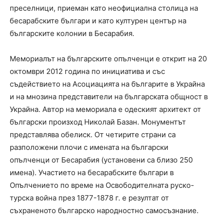
преселници, приеман като неофициална столица на
бесарабските българи и като културен център на
българските колонии в Бесарабия.
Мемориалът на българските опълченци е открит на 20
октомври 2012 година по инициатива и със
съдействието на Асоциацията на българите в Украйна
и на мнозина представители на българската общност в
Украйна. Автор на мемориала е одеският архитект от
български произход Николай Базан. Монументът
представлява обелиск. От четирите страни са
разположени плочи с имената на български
опълченци от Бесарабия (установени са близо 250
имена). Участието на бесарабските българи в
Опълчението по време на Освободителната руско-
турска война през 1877-1878 г. е резултат от
съхраненото българско народностно самосъзнание.