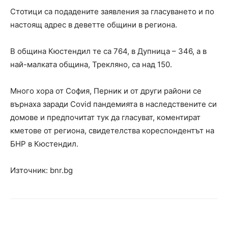
Стотици са подадените заявления за гласуването и по
настоящ адрес в деветте общини в региона.
В община Кюстендил те са 764, в Дупница – 346, а в
най-малката община, Трекляно, са над 150.
Много хора от София, Перник и от други райони се
върнаха заради Covid пандемията в наследствените си
домове и предпочитат тук да гласуват, коментират
кметове от региона, свидетелства кореспондентът на
БНР в Кюстендил.
Източник: bnr.bg