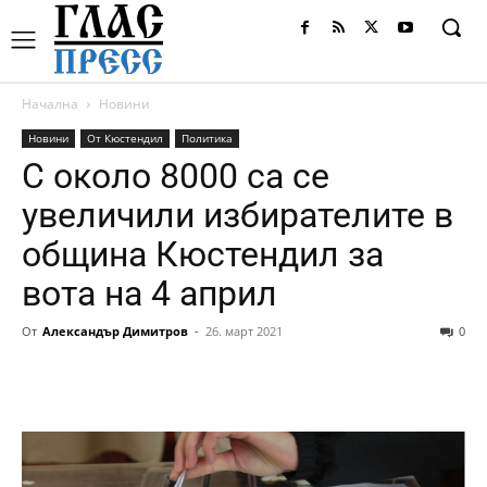
Начална
Новини
Новини
От Кюстендил
Политика
С около 8000 са се
увеличили избирателите в
община Кюстендил за
вота на 4 април
От
Александър Димитров
-
26. март 2021
0