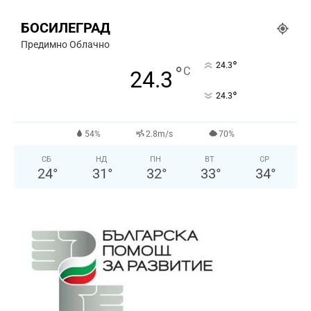
БОСИЛЕГРАД
Предимно Облачно
°
24.3
°
C
24.3
°
24.3
54%
2.8m/s
70%
СБ
НД
ПН
ВТ
СР
24
°
31
°
32
°
33
°
34
°