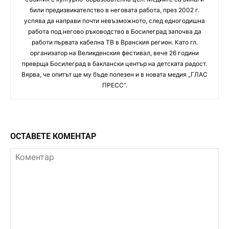
били предизвикателство в неговата работа, през 2002 г.
успява да направи почти невъзможното, след едногодишна
работа под негово ръководство в Босилеград започва да
работи първата кабелна ТВ в Вранския регион. Като гл.
организатор на Великденския фестивал, вече 26 години
преврща Босилеград в баклански център на детската радост.
Вярва, че опитът ще му бъде полезен и в новата медия „ГЛАС
ПРЕСС”.
ОСТАВЕТЕ КОМЕНТАР