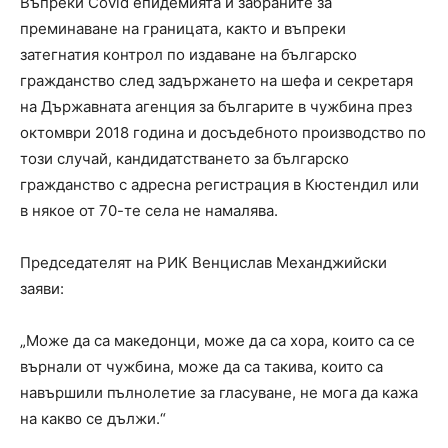
Въпреки Covid епидемията и забраните за
преминаване на границата, както и въпреки
затегнатия контрол по издаване на българско
гражданство след задържането на шефа и секретаря
на Държавната агенция за българите в чужбина през
октомври 2018 година и досъдебното производство по
този случай, кандидатстването за българско
гражданство с адресна регистрация в Кюстендил или
в някое от 70-те села не намалява.
Председателят на РИК Венцислав Механджийски
заяви:
„Може да са македонци, може да са хора, които са се
върнали от чужбина, може да са такива, които са
навършили пълнолетие за гласуване, не мога да кажа
на какво се дължи.“