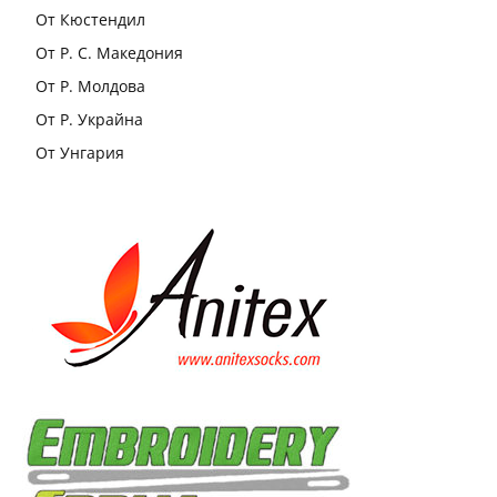
От Кюстендил
От Р. С. Македония
От Р. Молдова
От Р. Украйна
От Унгария