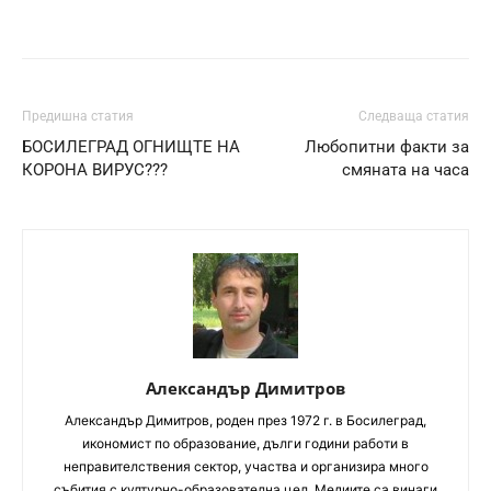
Предишна статия
Следваща статия
БОСИЛЕГРАД ОГНИЩТЕ НА
Любопитни факти за
КОРОНА ВИРУС???
смяната на часа
Александър Димитров
Aлександър Димитров, роден през 1972 г. в Босилеград,
икономист по образование, дълги години работи в
неправителствения сектор, участва и организира много
събития с културно-образователна цел. Медиите са винаги