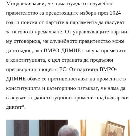
Мицкоски заяви, че
няма нужда от служебно
правителство
за предстоящите
избори
през 2024
г
од. и поиска от партите в парламента да
гласуват
за неговото премахване. От управляващите партии
му отговориха, че служебното правителство
може
да отпадне, ако ВМРО-ДПМНЕ гласува промените
в конституцията, с цел страната да продължи
преговорния процес с ЕС. От партията ВМРО-
ДПМНЕ обаче се противопоставят на промените в
конституцията и категорично изтъкват, че няма да
гласуват за „конституциони промени под български
диктат“.