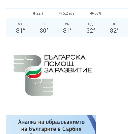
22%
5.2m/s
60%
ЧТ
ПТ
СБ
НД
ПН
31
°
30
°
31
°
32
°
32
°