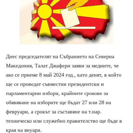
Днес председателят на Събранието на Северна
Македония, Талат Джафери заяви за медиите, че
а
ко
се
прие
ме
8 май
2024 год., като
денят, в който
ще се проведат съвместни президентски и
парламентарни избори, крайните срокове за
обявяване на изборите ще бъдат
27 или 28
на
февруари, а срокът за съставяне на
т.нар.
техническо
или служебно
правителство
ще бъде
в
края на януари
.