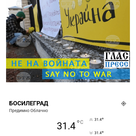
БОСИЛЕГРАД
Предимно Облачно
°
31.4
°
C
31.4
°
31.4