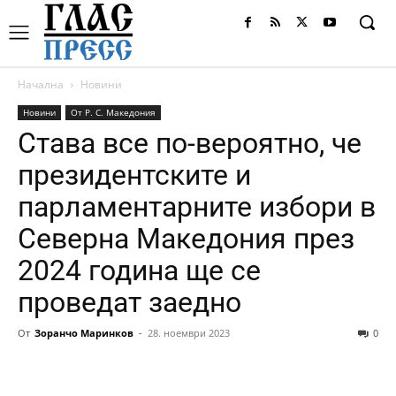
Начална
Новини
Новини
От Р. С. Македония
Става все по-вероятно, че
президентските и
парламентарните избори в
Северна Македония през
2024 година ще се
проведат заедно
От
Зоранчо Маринков
-
28. ноември 2023
0