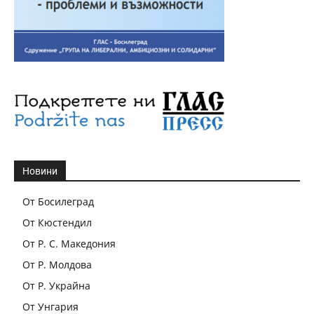
Новини
От Босилеград
От Кюстендил
От Р. С. Македония
От Р. Молдова
От Р. Украйна
От Унгария