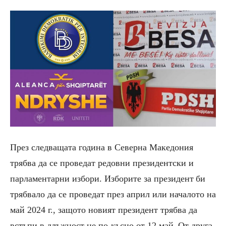
През следващата година в Северна Македония
трябва да се проведат
редовни
президентски и
парламентарни избори
. Изборите за п
резидент
би
трябвало да
се проведат
през
април или началото на
май
2024 г.,
защото
новият президент
трябва да
встъпи в длъжност не по-късно от 12 май
.
От друга