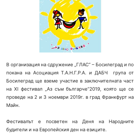
В организация на сдружение „ГЛАС” – Босилеград и по
покана на Асоциация Т.А.Н.Г.Р.А. и ДАБЧ група от
Босилеград ще вземе участие в заключителната част
на XI фестивал „Аз съм българче“2019, която ще се
проведе на 2 и 3 ноември 2019г. в град Франкфурт на
Майн.
Фестивалът е посветен на Деня на Народните
будители и на Европейския ден на езиците.