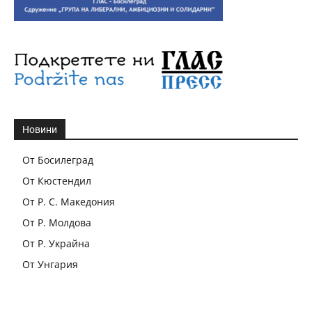
Новини
От Босилеград
От Кюстендил
От Р. С. Македония
От Р. Молдова
От Р. Украйна
От Унгария