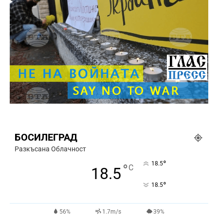
БОСИЛЕГРАД
Разкъсана Облачност
°
18.5
°
C
18.5
°
18.5
56%
1.7m/s
39%