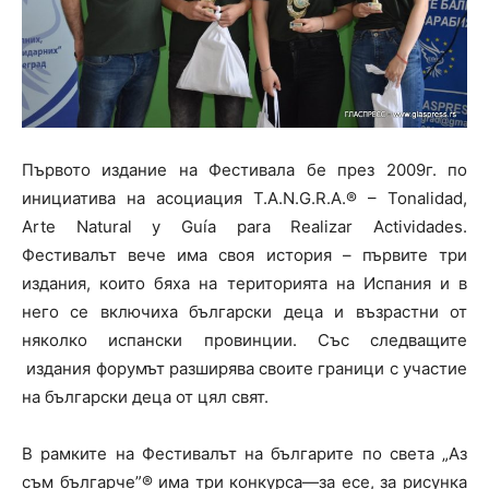
Първото издание на Фестивала бе през 2009г. по
инициатива на асоциация T.A.N.G.R.A.® – Tonalidad,
Arte Natural y Guía para Realizar Actividades.
Фестивалът вече има своя история – първите три
издания, които бяха на територията на Испания и в
него се включиха български деца и възрастни от
няколко испански провинции. Със следващите
издания форумът разширява своите граници с участие
на български деца от цял свят.
В рамките на Фестивалът на българите по света „Аз
съм българче”® има три конкурса—за есе, за рисунка