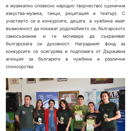
и музикално словесно народно творчество( сценични
изкуства-музика, танци, рецитация и театър). С
участието си в конкурсите, децата в чужбина имат
възможност да покажат родолюбието си, българското
самосъзнание и ги мотивира да съхраняват
българската си духовност. Наградният фонд за
конкурсите се осигурява и подпомага от Държавна
агенция за българите в чужбина и различни
спонсорства.