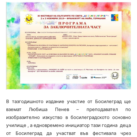
В тазгодишното издание участие от Босилеград ще
вземат Любиша Пенев – преподавател по
изобразително изкуство в босилеградското основно
училище , а едновремено инициатор тази година деца
от Босилеград да участват във фестивала чрез