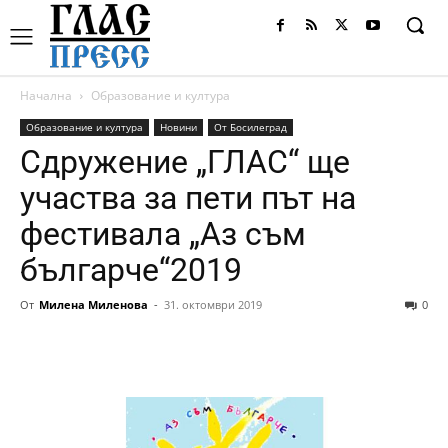
Начална
Образование и култура
Образование и култура
Новини
От Босилеград
Сдружение „ГЛАС“ ще
участва за пети път на
фестивала „Аз съм
българче“2019
От
Милена Миленова
-
31. октомври 2019
0