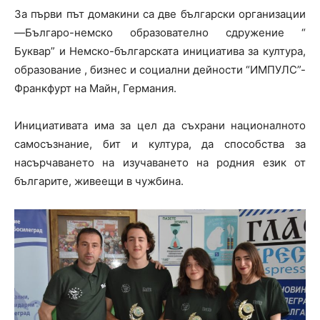
За първи път домакини са две български организации
—Българо-немско образователно сдружение “
Буквар” и Немско-българската инициатива за култура,
образование , бизнес и социални дейности “ИМПУЛС”-
Франкфурт на Майн, Германия.
Инициативата има за цел да съхрани националното
самосъзнание, бит и култура, да способства за
насърчаването на изучаването на родния език от
българите, живеещи в чужбина.