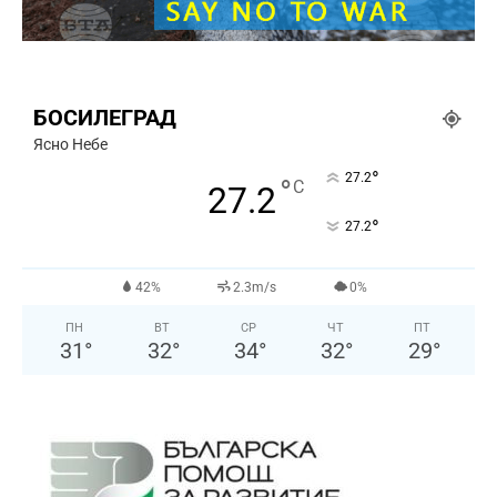
БОСИЛЕГРАД
Ясно Небе
°
27.2
°
C
27.2
°
27.2
42%
2.3m/s
0%
ПН
ВТ
СР
ЧТ
ПТ
31
°
32
°
34
°
32
°
29
°