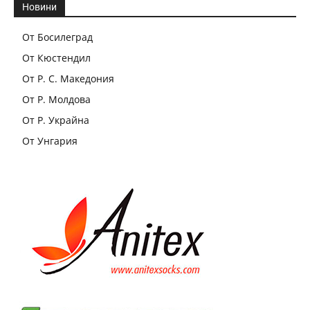
Новини
От Босилеград
От Кюстендил
От Р. С. Македония
От Р. Молдова
От Р. Украйна
От Унгария