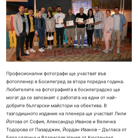
Професионални фотографи ще участват във
фотопленер в Босилегред за втора поредна година.
Любителите на фотографията в босилеградско ще
могат да се запознаят с работата на едни от най-
добрите български майстори на обектива. В
тазгодишното издание на пленера ще участват Лили
Йотова от София, Александър Иванов и Величка
Тодорова от Пазарджик, Йордан Иванов – Дъгласа от
Бяла слатина и Владислав Чанев от Кюстендил.