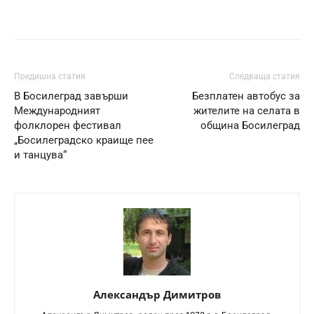
Предишна статия
Следваща статия
В Босилеград завърши
Безплатен автобус за
Международният
жителите на селата в
фолклорен фестивал
община Босилеград
„Босилеградско краище пее
и танцува“
Александър Димитров