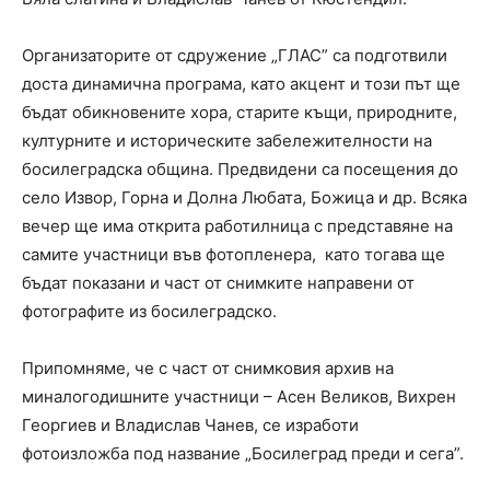
Организаторите от сдружение „ГЛАС” са подготвили
доста динамична програма, като акцент и този път ще
бъдат обикновените хора, старите къщи, природните,
културните и историческите забележителности на
босилеградска община. Предвидени са посещения до
село Извор, Горна и Долна Любата, Божица и др. Всяка
вечер ще има открита работилница с представяне на
самите участници във фотопленера, като тогава ще
бъдат показани и част от снимките направени от
фотографите из босилеградско.
Припомняме, че с част от снимковия архив на
миналогодишните участници – Асен Великов, Вихрен
Георгиев и Владислав Чанев, се изработи
фотоизложба под название „Босилеград преди и сега”.