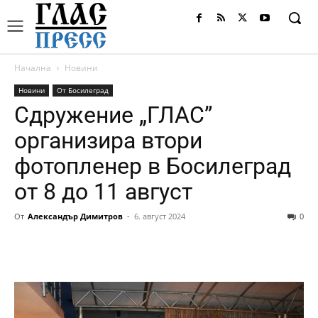
Начална
Новини
Новини
От Босилеград
Сдружение „ГЛАС”
организира втори
фотопленер в Босилеград
от 8 до 11 август
От
Александър Димитров
-
6. август 2024
0