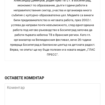
Aлександър Димитров, роден през 1972 г. в Босилеград,
икономист по образование, дълги години работи в
неправителствения сектор, участва и организира много
събития с културно-образователна цел. Медиите са винаги
били предизвикателство в неговата работа, през 2002 г.
успява да направи почти невъзможното, след едногодишна
работа под негово ръководство в Босилеград започва да
работи първата кабелна ТВ в Вранския регион. Като гл.
организатор на Великденския фестивал, вече 26 години
преврща Босилеград в баклански център на детската радост.
Вярва, че опитът ще му бъде полезен и в новата медия „ГЛАС
ПРЕСС”.
ОСТАВЕТЕ КОМЕНТАР