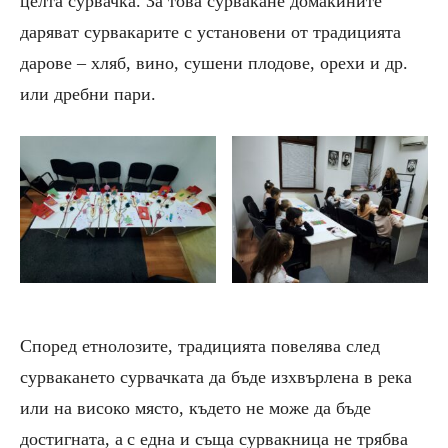
целта сурвачка. За това сурвакане домакините
даряват сурвакарите с установени от традицията
дарове
–
хляб, вино, сушени плодове, орехи
и др.
или дребни пари.
Според етнолозите, традицията повелява след
сурвакането сурвачката да бъде изхвърлена в река
или на високо място, където не може да бъде
достигната
, а
с
една и съща сурвакница
не трябва