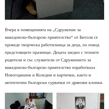
Вчера в помещенията на „С
дружение за
македонско-българско приятелство“ от Битол
я се
проведе творческа работилница за деца, по повод
предстоящите празници. Децата заедно с техните
родители и със служители от
Сдружението за
македонско-българско приятелство
изработваха
Новогодишни и Коледни и картички, както и
автентични
български
сурвачки
от
дрянови
клонки.