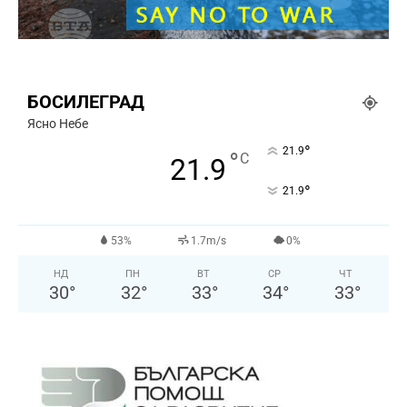
БОСИЛЕГРАД
Ясно Небе
°
21.9
°
C
21.9
°
21.9
53%
1.7m/s
0%
НД
ПН
ВТ
СР
ЧТ
30
°
32
°
33
°
34
°
33
°