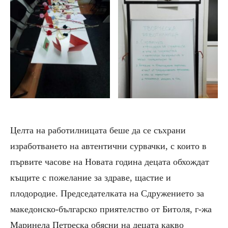
Целта на работилницата беше да се
съхрани
изработването на автентични сурвачки, с които в
първите часове на Новата година деца
та
обхождат
къщите с пожелание за здраве, щастие и
плодороди
е. Председателката на С
дружение
то
за
македонско-българско приятелство от Битол
я, г-жа
Маринела Петреска обясни на децата какво