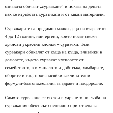
ознавача обичаят „сурвакане“ и показа на децата
как се изработва сурвачката и от какви материали.
Сурвакарите са предимно малки деца на възраст
от
4
до
12 години, или ергени, които носят свежи
дрянови украсени клонки
–
сурвачки. Тези
сурвакари обикалят от къща на къща, влизайки в
домовете, където сурвакат членовете от
семейството,
а в миналото и
добитъка, хамбарите,
оборите и т.н., произнасяйки заклинателни
формули-благопожелания за здраве и плодородие.
Самото сурвакане се състои в удрянето по гърба на
сурвакания обект със специално приготвена за