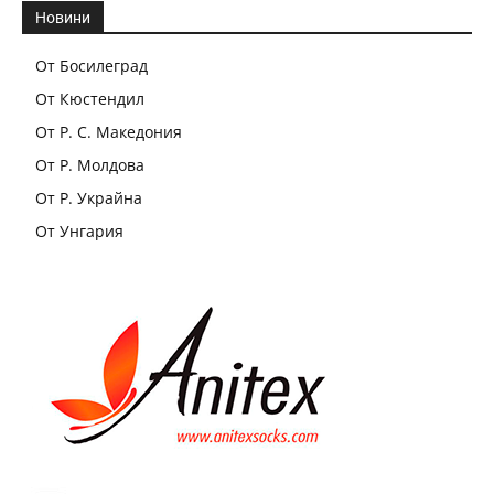
Новини
От Босилеград
От Кюстендил
От Р. С. Македония
От Р. Молдова
От Р. Украйна
От Унгария