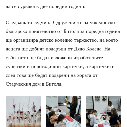
да се сурвака в две поредни години
.
Следващата седмица С
дружение
то
за македонско-
българско приятелство от Битол
я за поредна година
ще организира детско коледно тържество, на което
децата ще добият подаръци от Дядо Коледа. На
събитието ще бъдат изложени изработените
сурвачки и новогодишни картички, а картичките
след това
ще бъдат подарени на хората от
Старческия дом в Битоля.