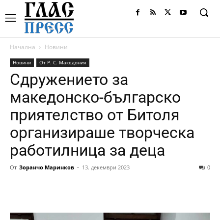
Начална
Новини
Новини
От Р. С. Македония
Сдружението за
македонско-българско
приятелство от Битоля
организираше творческа
работилница за деца
От
Зоранчо Маринков
-
13. декември 2023
0