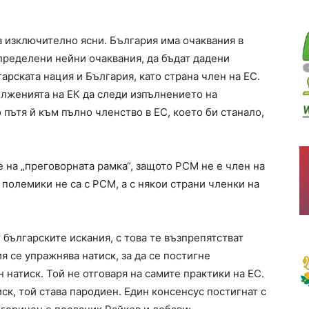
а изключително ясни. България има очаквания в
пределени нейни очаквания, да бъдат дадени
арската нация и България, като страна член на ЕС.
лженията на ЕК да следи изпълнението на
пътя й към пълно членство в ЕС, което би станало,
 на „преговорната рамка“, защото РСМ не е член на
 полемики не са с РСМ, а с някои страни членки на
 българските искания, с това те възпрепятстват
я се упражнява натиск, за да се постигне
 натиск. Той не отговаря на самите практики на ЕС.
ск, той става пародиен. Един консенсус постигнат с