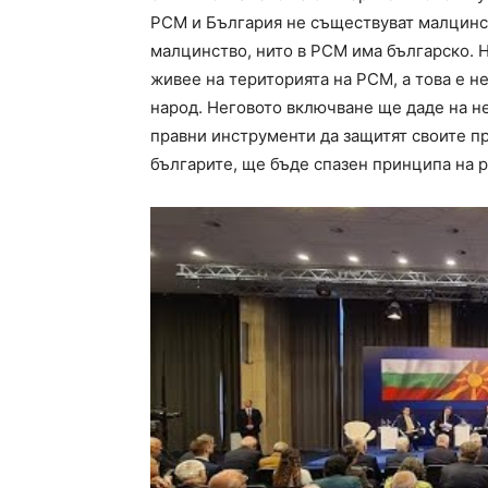
РСМ и България не съществуват малцинс
малцинство, нито в РСМ има българско. Н
живее на територията на РСМ, а това е 
народ. Неговото включване ще даде на н
правни инструменти да защитят своите пр
българите, ще бъде спазен принципа на р