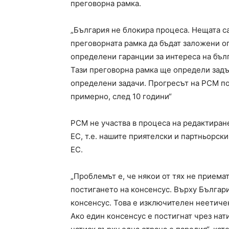
преговорна рамка.
„България не блокира процеса. Нещата с
преговорната рамка да бъдат заложени о
определени гаранции за интереса на бълг
Тази преговорна рамка ще определи задъ
определени задачи. Прогресът на РСМ по 
примерно, след 10 години“
РСМ не участва в процеса на редактиране
ЕС, т.е. нашите приятелски и партньорски
ЕС.
„Проблемът е, че някои от тях не приемат
постигането на консенсус. Върху Българи
консенсус. Това е изключителен неетичен
Ако един консенсус е постигнат чрез нати