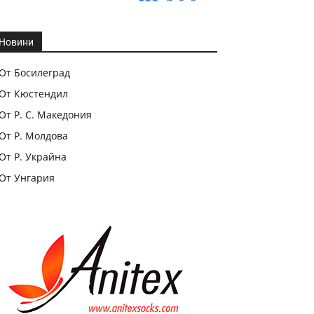
Новини
От Босилеград
От Кюстендил
От Р. С. Македония
От Р. Молдова
От Р. Украйна
От Унгария