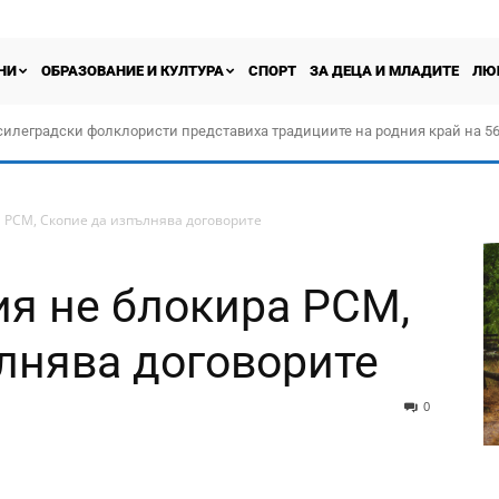
НИ
ОБРАЗОВАНИЕ И КУЛТУРА
СПОРТ
ЗА ДЕЦА И МЛАДИТЕ
ЛЮ
силеградски фолклористи представиха традициите на родния край на 56
орчество „Прођох Левач, прођох Шумадију“
а РСМ, Скопие да изпълнява договорите
ия не блокира РСМ,
лнява договорите
0