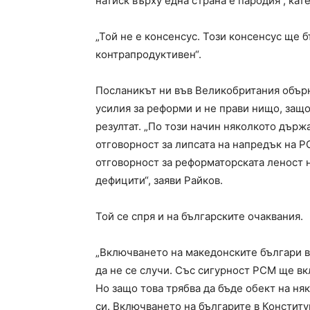
натиск върху една страна е пародия“, кат
„Той не е консенсус. Този консенсус ще 
контрапродуктивен“.
Посланикът ни във Великобритания обърн
усилия за реформи и не прави нищо, защо
резултат. „По този начин няколкото държа
отговорност за липсата на напредък на Р
отговорност за реформаторската леност
дефицити“, заяви Райков.
Той се спря и на българските очаквания.
„Включването на македонските българи в 
да не се случи. Със сигурност РСМ ще в
Но защо това трябва да бъде обект на няк
си. Включването на българите в Констит