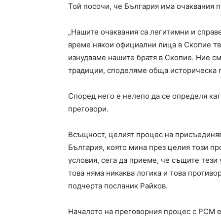
Той посочи, че България има очаквания 
„Нашите очаквания са легитимни и справ
време някои официални лица в Скопие тв
изнудваме нашите братя в Скопие. Ние с
традиции, споделяме обща историческа п
Според него е нелепо да се определя кат
преговори.
Всъщност, целият процес на присъединяв
България, която мина през целия този п
условия, сега да приеме, че същите тези 
това няма никаква логика и това против
подчерта посланик Райков.
Началото на преговорния процес с РСМ е