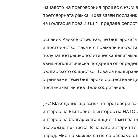
Началото на преговорния процес с РСМ е
преговорната рамка. Това заяви послани
на България през 2013 г., предаде репор
осланик Райков отбеляза, че българската
и достойнство, така и с примери на бълг
получат вътрешнополитическа легитимаци
външнополитическа подкрепа от определе
българското общество. Това са изолирани
оценяваме тези български общественици, 
посланикът ни във Великобритания.
„РС Македония ще започне преговори за 
интерес на България, в интерес на НАТО и
интерес на българската нация. Тази грани
възможно по-ниска. В нашата история тя 
народ. Ние не можем да не се радваме от