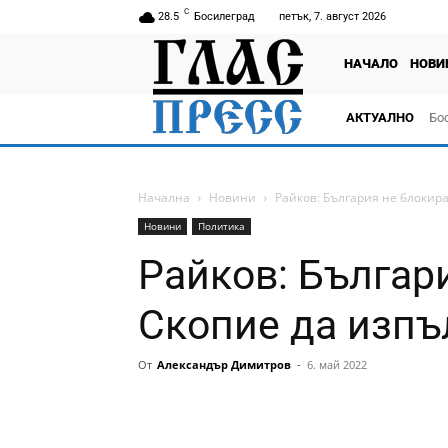
C
28.5
Босилеград
петък, 7. август 2026
НАЧАЛО
НОВИ
АКТУАЛНО
Бо
тв
Начална
Новини
Райков: България не блокир
Новини
Политика
Райков: Българ
Скопие да изпъ
От
Александър Димитров
-
6. май 2022