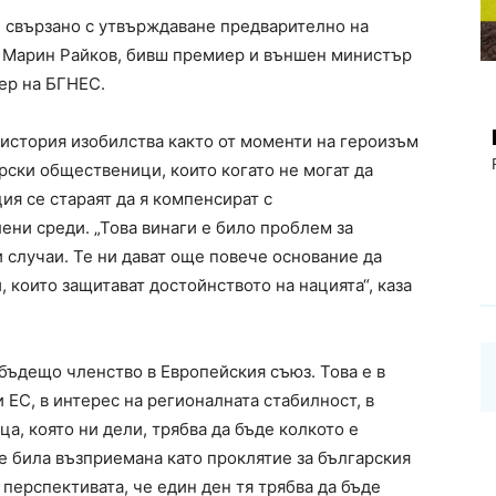
 свързано с утвърждаване предварително на
к Марин Райков, бивш премиер и външен министър
тер на БГНЕС.
 история изобилства както от моменти на героизъм
арски общественици, които когато не могат да
я се стараят да я компенсират с
ни среди. „Това винаги е било проблем за
 случаи. Те ни дават още повече основание да
които защитават достойнството на нацията“, каза
бъдещо членство в Европейския съюз. Това е в
 ЕС, в интерес на регионалната стабилност, в
ца, която ни дели, трябва да бъде колкото е
е била възприемана като проклятие за българския
 перспективата, че един ден тя трябва да бъде