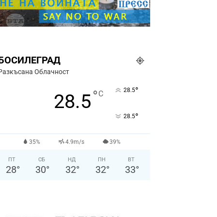
БОСИЛЕГРАД
Разкъсана Облачност
°
28.5
°
C
28.5
°
28.5
35%
4.9m/s
39%
ПТ
СБ
НД
ПН
ВТ
28
°
30
°
32
°
32
°
33
°