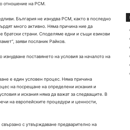
по отношение на РСМ.
едливи. България не изнудва РСМ, както в последно
ърдят много активно. Няма причина ние да
ме братски страни. Споделяме едни и същи езикови
амет“, заяви посланик Райков.
о изнудване поставянето на условия за началото на
ане е един условен процес. Няма причина
роцес на посрещане на определени искания и
условия и искания няма да важат за следващите. В
оречи на европейските процедури и ценности,
 свързано с утвърждаване предварително на