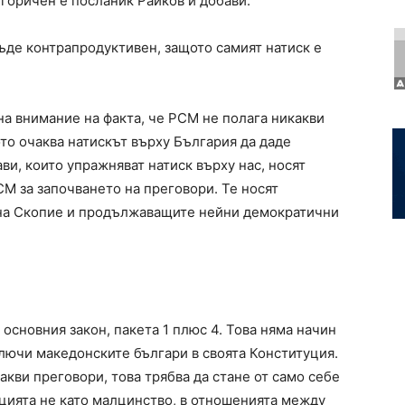
егоричен е посланик Райков и добави:
бъде контрапродуктивен, защото самият натиск е
а внимание на факта, че РСМ не полага никакви
то очаква натискът върху България да даде
ви, които упражняват натиск върху нас, носят
СМ за започването на преговори. Те носят
 на Скопие и продължаващите нейни демократични
основния закон, пакета 1 плюс 4. Това няма начин
ключи македонските българи в своята Конституция.
акви преговори, това трябва да стане от само себе
уцията не като малцинство, в отношенията между