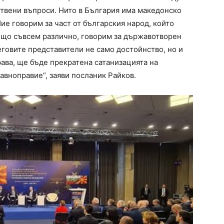
твени въпроси. Нито в България има македонско
ие говорим за част от българския народ, който
нещо съвсем различно, говорим за държавотворен
еговите представители не само достойнство, но и
ава, ще бъде прекратена сатанизацията на
авноправие“, заяви посланик Райков.