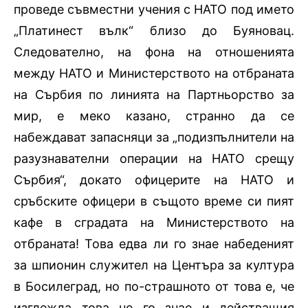
проведе съвместни учения с НАТО под името
„Платинест вълк“ близо до Буяновац.
Следователно, на фона на отношенията
между НАТО и Министерството на отбраната
на Сърбия по линията на Партньорство за
мир, е мек
o
казано, странно да се
набеждават запасняци за „подизпълнители на
разузнавателни операции на НАТО срещу
Сърбия“, докато офицерите на НАТО и
сръбските офицери в същото време си пият
кафе в сградата на Министерството на
отбраната! Това едва ли го знае набеденият
за шпионин служител на Центъра за култура
в Босилеград, но по-страшното от това е, че
изглежда това не го знае и действащия