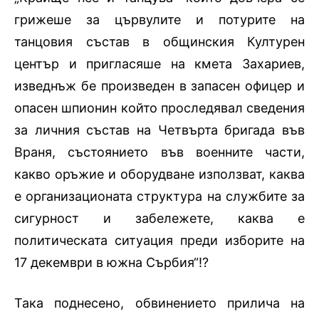
грижеше за цървулите и потурите на
танцовия състав в общинския Културен
център и пригласяше на кмета Захариев,
изведнъж бе произведен в запасен офицер и
опасен шпионин който проследявал сведения
за личния състав на Четвърта бригада във
Враня, състоянието във военните части,
какво оръжие и оборудване използват, каква
е организационата структура на службите за
сигурност и забележете, каква е
политическата ситуация преди изборите на
17 декември в южна Сърбия“!?
Така поднесено, обвинението прилича на