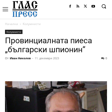
Начална
Колумнисти
Колумнисти
Провинциалната пиеса
„български шпионин“
От
Иван Николов
-
11. декември 2023
0