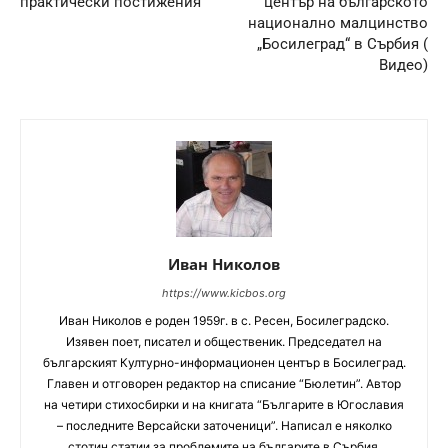
практически постижения
център на българското
национално малцинство
„Босилеград“ в Сърбия (
Видео)
Иван Николов
https://www.kicbos.org
Иван Николов е роден 1959г. в с. Ресен, Босилеградско.
Изявен поет, писател и общественик. Председател на
българският Културно-информационен център в Босилеград.
Главен и отговорен редактор на списание “Бюлетин”. Автор
на четири стихосбирки и на книгата “Българите в Югославия
– последните Версайски заточеници”. Написал е няколко
стотин статии за проблемите на българите в Сърбия.