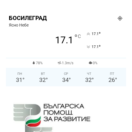
БОСИЛЕГРАД
Ясно Небе
°
17.1
°
C
17.1
°
17.1
78%
1.3m/s
0%
ПН
ВТ
СР
ЧТ
ПТ
31
°
32
°
34
°
32
°
26
°