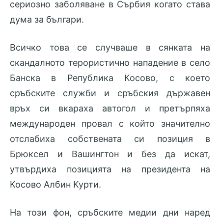
сериозно заболяване в Сърбия когато става
дума за българи.
Всичко това се случваше в сянката на
скандалното терористично нападение в село
Банска в Република Косово, с което
сръбските служби и сръбския държавен
връх си вкараха автогол и претърпяха
международен провал с който значително
отслабиха собствената си позиция в
Брюксел и Вашингтон и без да искат,
утвърдиха позицията на президента на
Косово Албин Курти.
На този фон, сръбските медии дни наред