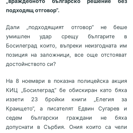
„враждебното българско решение без
подходящ отговор“.
Дали „подходящият отговор“ не беше
умишлен удар срещу българите в
Босилеград които, въпреки неизгодната им
позиция на заложници, все още отстояват
достойнството си?
На 8 ноември в показна полицейска акция
КИЦ „Босилеград“ бе обискиран като бяха
иззети 23 бройки книги „Елегия за
Краището“, а писателят Едвин Сугарев и
седем български граждани не бяха
допуснати в Сърбия. Ония които са чели