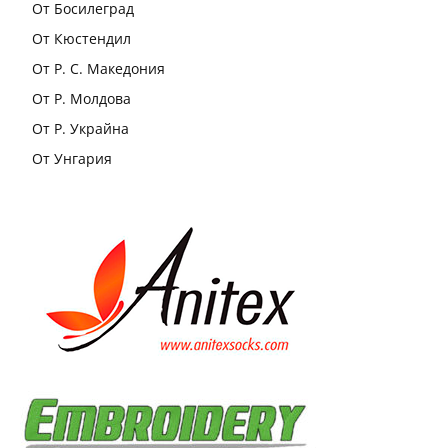
От Босилеград
От Кюстендил
От Р. С. Македония
От Р. Молдова
От Р. Украйна
От Унгария