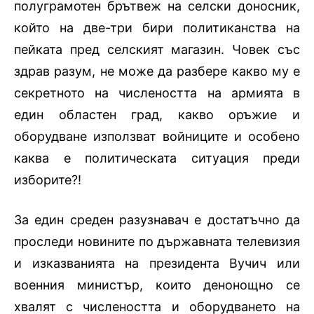
полуграмотен брътвеж на селски доносник,
който на две-три бири политиканства на
пейката пред селският магазин. Човек със
здрав разум, не може да разбере какво му е
секретното на числеността на армията в
един областен град, какво оръжие и
оборудване използват войниците и особено
каква е политическата ситуация преди
изборите?!
За един среден разузнавач е достатъчно да
проследи новините по държавната телевизия
и изказванията на президента Вучич или
военния министър, които денонощно се
хвалят с числеността и оборудването на