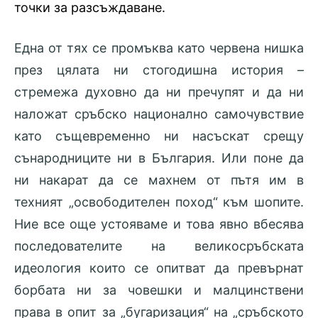
точки за разсъждаване.
Една от тях се промъква като червена нишка
през цялата ни стогодишна история –
стремежа духовно да ни пречупят и да ни
наложат сръбско национално самочувствие
като същевременно ни насъскат срещу
сънародниците ни в България. Или поне да
ни накарат да се махнем от пътя им в
техният „освободителен поход“ към шопите.
Ние все още устояваме и това явно вбесява
последователите на великосръбската
идеология които се опитват да превърнат
борбата ни за човешки и малцинствени
права в опит за „бугаризация“ на „сръбското