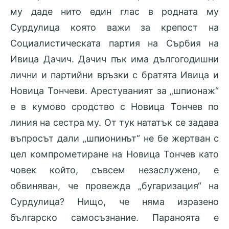
му даде нито един глас в родната му
Сурдулица която важи за крепост на
Социалистическата партия на Сърбия на
Ивица Дачич. Дачич пък има дългогодишни
лични и партийни връзки с братята Ивица и
Новица Тончеви. Арестуваният за „шпионаж“
е в кумово сродство с Новица Тончев по
линия на сестра му. От тук нататък се задава
въпросът дали „шпионинът“ не бе жертван с
цел компрометиране на Новица Тончев като
човек който, съвсем незаслужено, е
обвиняван, че провежда „бугаризация“ на
Сурдулица? Нищо, че няма изразено
българско самосъзнание. Параноята е