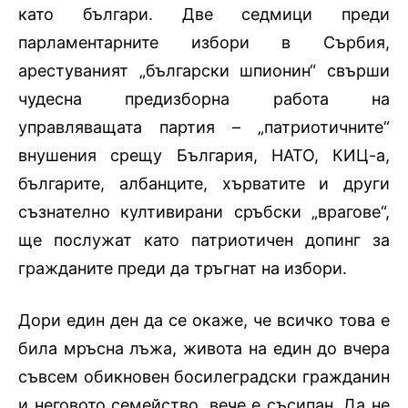
като българи. Две седмици преди
парламентарните избори в Сърбия,
арестуваният „български шпионин“ свърши
чудесна предизборна работа на
управляващата партия – „патриотичните“
внушения срещу България, НАТО, КИЦ-а,
българите, албанците, хърватите и други
съзнателно култивирани сръбски „врагове“,
ще послужат като патриотичен допинг за
гражданите преди да тръгнат на избори.
Дори един ден да се окаже, че всичко това е
била мръсна лъжа, живота на един до вчера
съвсем обикновен босилеградски гражданин
и неговото семейство, вече е съсипан. Да не