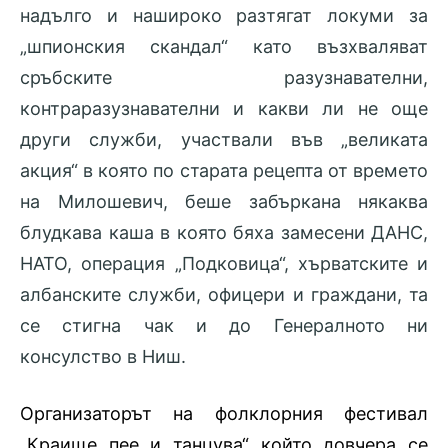
надълго и нашироко разтягат локуми за
„шпионския скандал“ като възхваляват
сръбските разузнавателни,
контраразузнавателни и какви ли не още
други служби, участвали във „великата
акция“ в която по старата рецепта от времето
на Милошевич, беше забъркана някаква
блудкава каша в която бяха замесени ДАНС,
НАТО, операция „Подковица“, хърватските и
албанските служби, офицери и граждани, та
се стигна чак и до Генералното ни
консулство в Ниш.
Организаторът на фолклорния фестивал
„Краище пее и танцува“ който довчера се