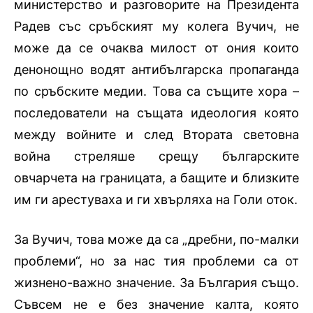
министерство и разговорите на Президента
Радев със сръбският му колега Вучич, не
може да се очаква милост от ония които
денонощно водят антибългарска пропаганда
по сръбските медии. Това са същите хора –
последователи на същата идеология която
между войните и след Втората световна
война стреляше срещу българските
овчарчета на границата, а бащите и близките
им ги арестуваха и ги хвърляха на Голи оток.
За Вучич, това може да са „дребни, по-малки
проблеми“, но за нас тия проблеми са от
жизнено-важно значение. За България също.
Съвсем не е без значение калта, която