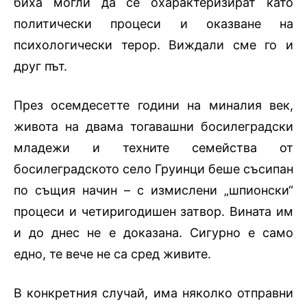
биха могли да се охарактеризират като
политически процеси и оказване на
психологически терор. Виждали сме го и
друг път.
През осемдесетте години на миналия век,
живота на двама тогавашни босилеградски
младежи и техните семейства от
босилеградското село Груинци беше съсипан
по същия начин – с измислени „шпионски“
процеси и четиригодишен затвор. Вината им
и до днес не е доказана. Сигурно е само
едно, те вече не са сред живите.
В конкретния случай, има няколко отправни