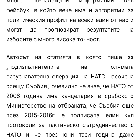
много по-надеждни информации във
фейсбук, в който вече има и алгоритми за
политическия профил на всеки един от нас и
могат да прогнозират резултатите на
изборите с много висока точност.
Авторът на статията в която пише за
„подизпълнителите на голямата
разузнавателна операция на НАТО насочена
срещу Сърбия“
,
очевидно не знае, че НАТО от
2006 година има канцелария в сръбското
Министерство на отбраната, че Сърбия още
през 2015-2016г. е подписала един куп
протоколи за тактическо сътрудничество с
НАТО и че през юни тази година даже