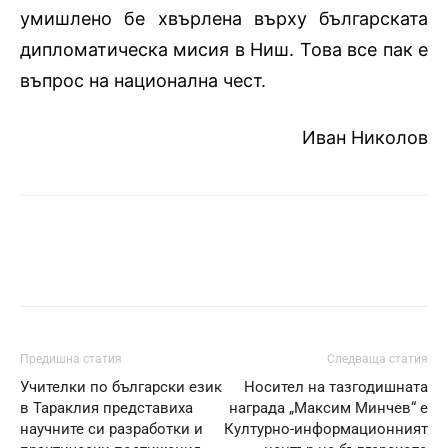
умишлено бе хвърлена върху българската
дипломатическа мисия в Ниш. Това все пак е
въпрос на национална чест.
Иван Николов
Предишна статия
Следваща статия
Учителки по български език
Носител на тазгодишната
в Тараклия представиха
награда „Максим Минчев“ е
научните си разработки и
Културно-информационният