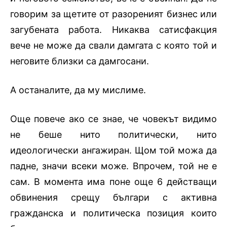
говорим за щетите от разореният бизнес или
загубената работа. Никаква сатисфакция
вече не може да свали дамгата с която той и
неговите близки са дамгосани.
А останалите, да му мислиме.
Още повече ако се знае, че човекът видимо
не беше нито политически, нито
идеологически ангажиран. Щом той можа да
падне, значи всеки може. Впрочем, той не е
сам. В момента има поне още 6 действащи
обвинения срещу българи с активна
гражданска и политическа позиция които