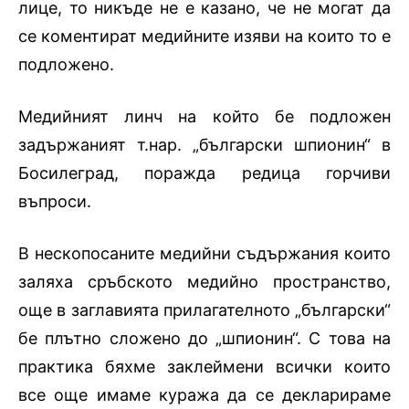
лице, то никъде не е казано, че не могат да
се коментират медийните изяви на които то е
подложено.
Медийният линч на който бе подложен
задържаният т.нар. „български шпионин“ в
Босилеград, поражда редица горчиви
въпроси.
В нескопосаните медийни съдържания които
заляха сръбското медийно пространство,
още в заглавията прилагателното „български“
бе плътно сложено до „шпионин“. С това на
практика бяхме заклеймени всички които
все още имаме куража да се декларираме