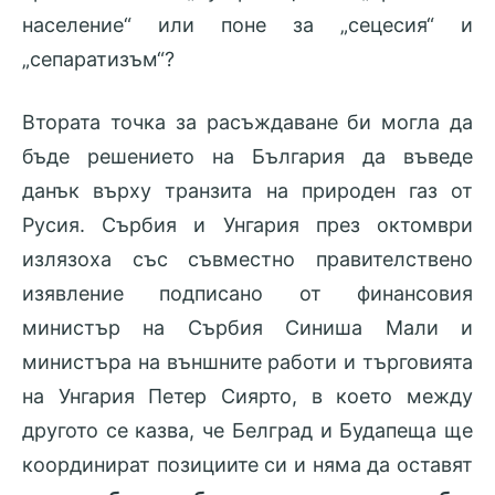
население“ или поне за „сецесия“ и
„сепаратизъм“?
Втората точка за расъждаване би могла да
бъде решението на България да въведе
данък върху транзита на природен газ от
Русия. Сърбия и Унгария през октомври
излязоха със съвместно
правителствено
изявление подписано от финансовия
министър на Сърбия Синиша Мали и
министъра на външните работи и търговията
на Унгария Петер Сиярто, в което между
другото се казва, че Белград и Будапеща ще
координират позициите си и няма да оставят