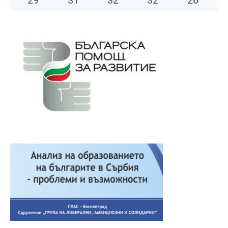
29
°
31
°
32
°
32
°
26
°