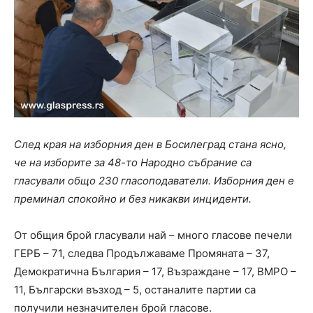
След края на изборния ден в Босилеград стана ясно,
че на изборите за 48-то Народно събрание са
гласували общо 230 гласоподаватели. Изборния ден е
преминал спокойно и без никакви инциденти.
От общия брой гласували най – много гласове печели
ГЕРБ – 71, следва Продължаваме Промяната – 37,
Демократична България – 17, Възраждане – 17, ВМРО –
11, Български възход – 5, останалите партии са
получили незначителен брой гласове.