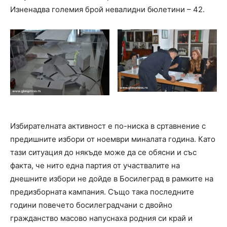
Изненадва големия брой невалидни бюлетини – 42.
Избирателната активност е по-ниска в сртавнение с
предишните избори от ноември миналата година. Като
тази ситуация до някъде може да се обясни и със
факта, че нито една партия от участвалите на
днешните избори не дойде в Босилеград в рамките на
предизборната кампания. Също така последните
години повечето босилеградчани с двойно
гражданство масово напуснаха родния си край и