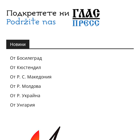
Новини
От Босилеград
От Кюстендил
От Р. С. Македония
От Р. Молдова
От Р. Украйна
От Унгария