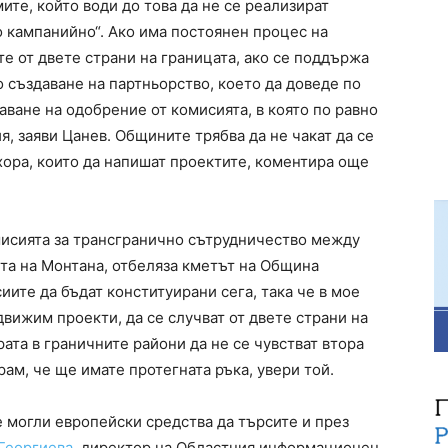
ите, който води до това да не се реализират
ко кампанийно“. Ако има постоянен процес на
 от двете страни на границата, ако се поддържа
о създаване на партньорство, което да доведе по
аване на одобрение от комисията, в която по равно
я, заяви Цанев. Общините трябва да не чакат да се
 хора, които да напишат проектите, коментира още
мисията за трансгранично сътрудничество между
ета на Монтана, отбеляза кметът на Община
иите да бъдат конституирани сега, така че в мое
движим проекти, да се случват от двете страни на
ата в граничните райони да не се чувстват втора
рам, че ще имате протегната ръка, увери той.
е могли европейски средства да търсите и през
Георгиева
, директор на Областния информационен