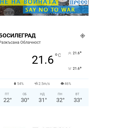
БОСИЛЕГРАД
Разкъсана Облачност
°
21.6
°
C
21.6
°
21.6
54%
2.5m/s
46%
ПТ
СБ
НД
ПН
ВТ
22
°
30
°
31
°
32
°
33
°