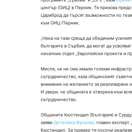
център (ОИЦ) в Перник. Тя призова предс
Цариброд да търсят възможности по тези
към ОИЦ-Перник.
„Нека на тази среща да обединим усилият
българите в Сърбия, да могат да усвояват
началник отдел „Европейски проекти и п
Мисля, че не сме имали големи инфрастр
сътрудничество, каза общинският съветн
внимание на желанието за реализиране н
И увери, че общината е отворена към вс
сътрудничество.
Общините Кюстендил (България) и Сурдул
заяви
Детелина Фускова,
главен експерт 
Кюстендил. За пример тя посочи реализи