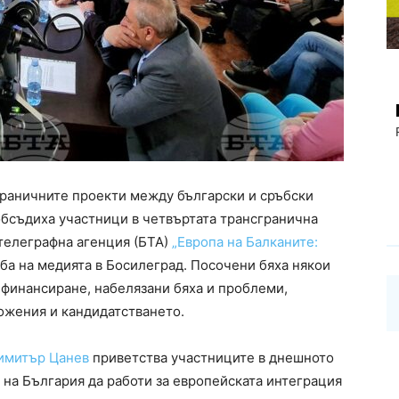
граничните проекти между български и сръбски
обсъдиха участници в четвъртата трансгранична
телеграфна агенция (БТА)
„Европа на Балканите:
уба на медията в Босилеград. Посочени бяха някои
финансиране, набелязани бяха и проблеми,
ожения и кандидатстването.
имитър Цанев
приветства участниците в днешното
 на България да работи за европейската интеграция