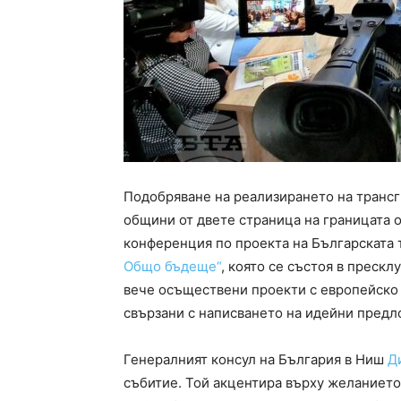
Подобряване на реализирането на транс
общини от двете страница на границата 
конференция по проекта на Българската 
Общо бъдеще“
, която се състоя в прескл
вече осъществени проекти с европейско 
свързани с написването на идейни предл
Генералният консул на България в Ниш
Д
събитие. Той акцентира върху желанието