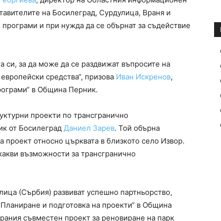
тавителите на Босилеград, Сурдулица, Враня и
 програми и при нужда да се обърнат за съдействие
а си, за да може да се раздвижат въпросите на
 европейски средства“, призова
Иван Искренов
,
рограми“ в Община Перник.
уктурни проекти по трансгранично
ик от Босилеград
Даниел Зарев
. Той обърна
а проект относно църквата в близкото село Извор.
якакви възможности за трансгранично
ица (Сърбия) развиват успешно партньорство,
„Планиране и подготовка на проекти“ в Община
рания съвместен проект за реновиране на парк