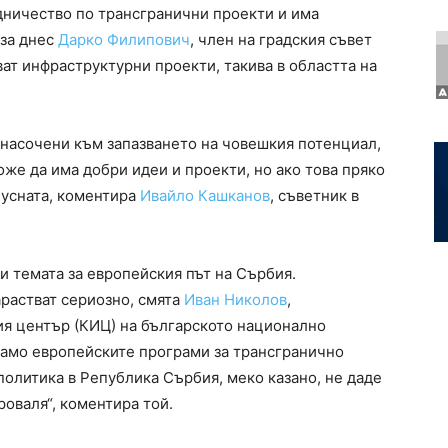
удничество по трансгранични проекти и има
аза днес
Дарко Филипович
, член на градския съвет
ват инфраструктурни проекти, такива в областта на
 насочени към запазването на човешкия потенциал,
же да има добри идеи и проекти, но ако това пряко
зпусната, коментира
Ивайло Кашканов
, съветник в
и темата за европейския път на Сърбия.
растват сериозно, смята
Иван Николов
,
я център (КИЦ) на българското национално
само европейските програми за трансгранично
политика в Република Сърбия, меко казано, не даде
роваля“, коментира той.