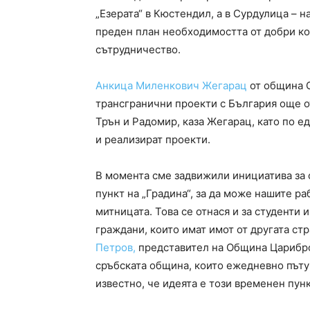
„Езерата“ в Кюстендил, а в Сурдулица – 
преден план необходимостта от добри ко
сътрудничество.
Анкица Миленкович Жегарац
от община С
трансгранични проекти с България още о
Трън и Радомир, каза Жегарац, като по е
и реализират проекти.
В момента сме задвижили инициатива за
пункт на „Градина“, за да може нашите р
митницата. Това се отнася и за студенти 
граждани, които имат имот от другата стр
Петров,
представител на Община Царибро
сръбската община, които ежедневно пъту
известно, че идеята е този временен пунк