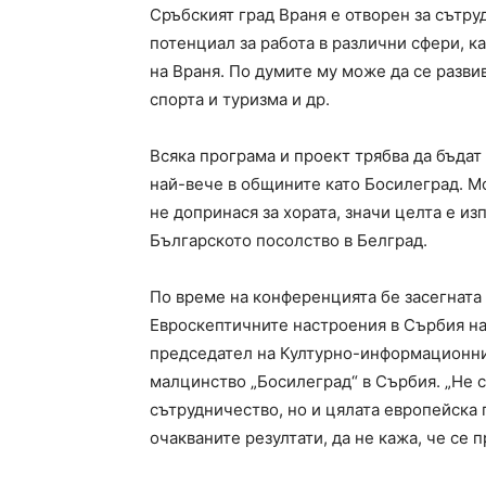
Сръбският град Враня е отворен за сътр
потенциал за работа в различни сфери, к
на Враня. По думите му може да се разви
спорта и туризма и др.
Всяка програма и проект трябва да бъдат
най-вече в общините като Босилеград. Мо
не допринася за хората, значи целта е и
Българското посолство в Белград.
По време на конференцията бе засегната 
Евроскептичните настроения в Сърбия на
председател на Културно-информационни
малцинство „Босилеград“ в Сърбия. „Не 
сътрудничество, но и цялата европейска 
очакваните резултати, да не кажа, че се п