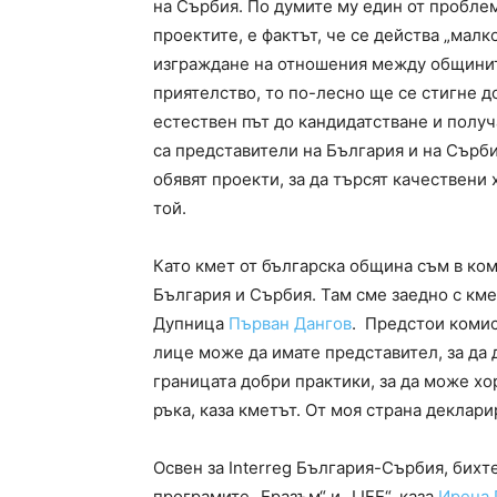
на Сърбия. По думите му един от проблем
проектите, е фактът, че се действа „мал
изграждане на отношения между общините
приятелство, то по-лесно ще се стигне д
естествен път до кандидатстване и получ
са представители на България и на Сърби
обявят проекти, за да търсят качествени
той.
Като кмет от българска община съм в ко
България и Сърбия. Там сме заедно с км
Дупница
Първан Дангов
. Предстои комис
лице може да имате представител, за да 
границата добри практики, за да може хор
ръка, каза кметът. От моя страна деклари
Освен за Interreg България-Сърбия, бихт
програмите „Еразъм“ и „LIFE“, каза
Ирена 