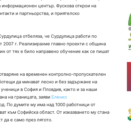
на информационен център. Фускова открои на
нтакти и партньорства, и приятелско
урдулица отбеляза, че Сурдулица работи по
т 2007 г. Реализирахме главно проекти с община
дин от тях е било направено обучение как се пишат
 отваряне на временен контролно-пропускателен
аботещи да минават лесно и без задържане на
и ученици в София и Пловдив, както и за наши
ана на границата, заяви
Еленко
д. По думите му има над 1000 работници от
ват към Софийска област. От изказването му стана
т да е само през лятото.