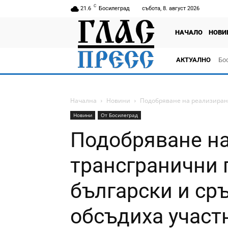
C
21.6
Босилеград
събота, 8. август 2026
НАЧАЛО
НОВИ
АКТУАЛНО
Бо
тв
Начална
Новини
Подобряване на реализиране
Новини
От Босилеград
Подобряване на
трансгранични 
български и ср
обсъдиха участ