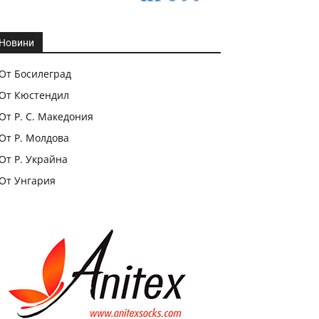
Новини
От Босилеград
От Кюстендил
От Р. С. Македония
От Р. Молдова
От Р. Украйна
От Унгария