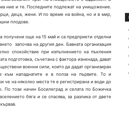
Има ние и те. Последните подлежат на унищожение.
рци, деца, жени. И по време на война, но и в мир,
ашни плодове.
са получени още на 15 май и са предприети отделни
ането започва на другия ден. Бавната организация
телно спокойствие при изпълнението на пъкления
ата подготовка, съчетана с фактора изненада, дават
ъществени военни сили, които да дадат организиран
е към нападнатите е в полза на първите. То и
и че на няколко места тя е регистрирана и води до
о. По този начин Босилеград и селата по Божичка
селението бяга и се спасява, за разлика от двете
-кървав.