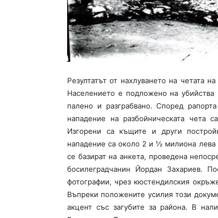
Резултатът от нахлуването на четата на
Населението е подложено на убийства 
палено и разграбвано. Според рапорта
нападение на разбойническата чета с
Изгорени са къщите и други построй
нападение са около 2 и ½ милиона лева
се базират на анкета, проведена непос
босилеградчанин Йордан Захариев. По
фотографии, чрез кюстендилския окръж
Въпреки положените усилия този докуме
акцент със загубите за района. В нал