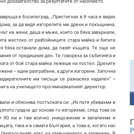
но доказателство за резултатите от насилието.
авръща в Босилеград. „Пристигнах в 9 часа и видях
дома, за да видя изгорелите ми дрехи и покъщнина.
ът на жени, деца и мъже, които се бяха завърнали,
ита жестоко от разбойниците стара майка и битите
я бяха останали дома, да пазят къщата. Те още не
ания от предишния ден. Те говореха за събитията и
ната от бой стара майка лежеше на постел. Дрехите
ени – едни разграбени, а други изгорени. Започна
аздирателните им писъци се разнасяха надалеч” –
книга на училището прогимназиалният директор.
вали и обяснява постъпката си: „Из пътя убивахме и
 цялото градче до основи го изгорихме, след това се
т 60 км и там всичко унищожихме и запалихме и
ата, така и в самата България, а това е, когато нас
”. Омагьосаният кръг на отмъщението е задвижен. В