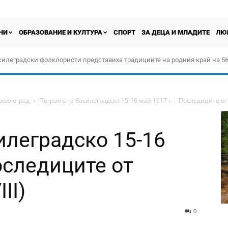
НИ
ОБРАЗОВАНИЕ И КУЛТУРА
СПОРТ
ЗА ДЕЦА И МЛАДИТЕ
ЛЮ
силеградски фолклористи представиха традициите на родния край на 56
орчество „Прођох Левач, прођох Шумадију“
осилеград
Погромът в босилеградско 15-16 май 1917 г. – Последиците от 
илеградско 15-16
оследиците от
II)
0