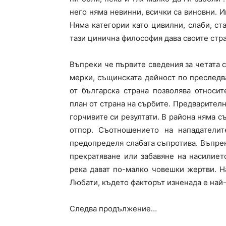
него няма невинни, всички са виновни. 
Няма категории като цивилни, слаби, ста
тази цинична философия дава своите стр
Въпреки че първите сведения за четата 
мерки, същинската дейност по преследв
от българска страна позволява относи
план от страна на сърбите. Предварителн
горчивите си резултати. В района няма с
отпор. Съотношението на нападателит
предопределя слабата съпротива. Въпрек
прекратяване или забавяне на насилиет
река дават по-малко човешки жертви. На
Любати, където факторът изненада е най
Следва продължение…