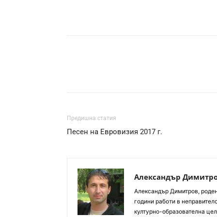
Предишна статия
Песен на Евровизия 2017 г.
Александър Димитр
Aлександър Димитров, роден 
години работи в неправителс
културно-образователна цел