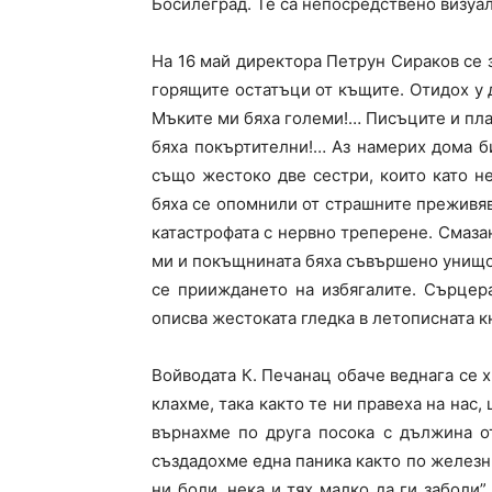
Босилеград. Те са непосредствено визуал
На 16 май директора Петрун Сираков се з
горящите остатъци от къщите. Отидох у 
Мъките ми бяха големи!… Писъците и плач
бяха покъртителни!… Аз намерих дома б
също жестоко две сестри, които като не
бяха се опомнили от страшните преживяв
катастрофата с нервно треперене. Смаза
ми и покъщнината бяха съвършено унищож
се прииждането на избягалите. Сърцер
описва жестоката гледка в летописната 
Войводата К. Печанац обаче веднага се х
клахме, така както те ни правеха на нас,
върнахме по друга посока с дължина о
създадохме една паника както по железниц
ни боли, нека и тях малко да ги заболи