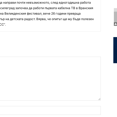
 да направи почти невъзможното, след едногодишна работа
осилеград започва да работи първата кабелна ТВ в Вранския
р на Великденския фестивал, вече 26 години преврща
ър на детската радост. Вярва, че опитът ще му бъде полезен
СС”.