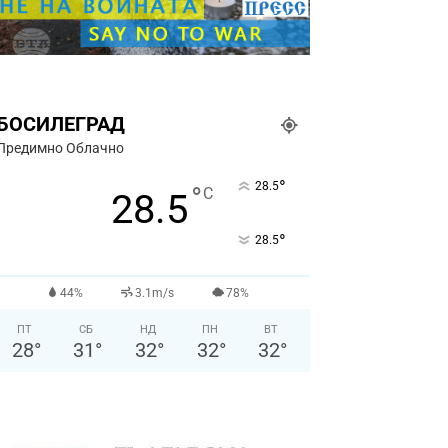
БОСИЛЕГРАД
Предимно Облачно
°
28.5
°
C
28.5
°
28.5
44%
3.1m/s
78%
ПТ
СБ
НД
ПН
ВТ
28
°
31
°
32
°
32
°
32
°