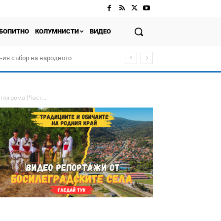
БОПИТНО
КОЛУМНИСТИ
ВИДЕО
-ия събор на народното
погрома (Част...