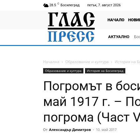
C
28.5
Босилеград
петък, 7. август 2026
НАЧАЛО
НОВИ
АКТУАЛНО
Бо
тв
Начална
Образование и култура
История на Б
Образование и култура
История на Босилеград
Погромът в бос
май 1917 г. – П
погрома (Част VI
От
Александър Димитров
-
10. май 2017