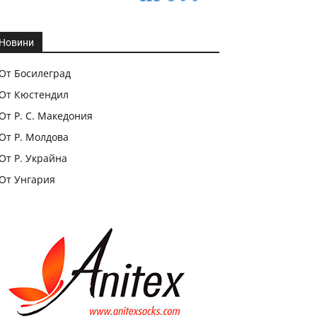
Новини
От Босилеград
От Кюстендил
От Р. С. Македония
От Р. Молдова
От Р. Украйна
От Унгария