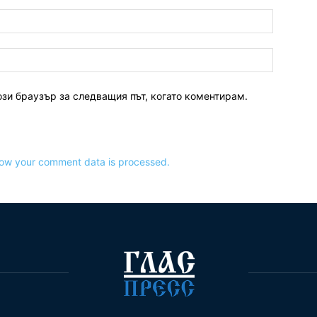
ози браузър за следващия път, когато коментирам.
ow your comment data is processed.