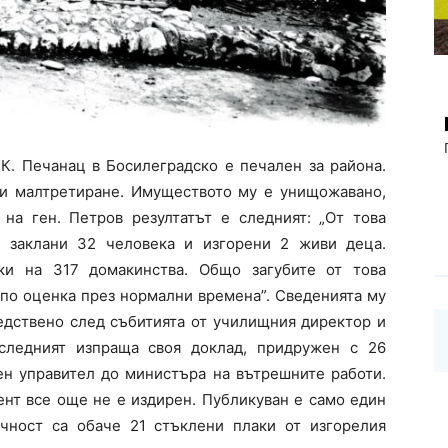
 К. Печанац в Босилеградско е печален за района.
и малтретиране. Имуществото му е унищожавано,
 на ген. Петров резултатът е следният: „От това
а заклани 32 человека и изгорени 2 живи деца.
ки на 317 домакинства. Общо загубите от това
 по оценка през нормални времена”. Сведенията му
редствено след събитията от училищния директор и
следният изпраща своя доклад, придружен с 26
ен управител до министъра на вътрешните работи.
нт все още не е издирен. Публикуван е само един
ичност са обаче 21 стъклени плаки от изгорелия