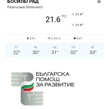
БОСИЛЕГРАД
Разкъсана Облачност
°
21.6
°
C
21.6
°
21.6
54%
2.5m/s
46%
ПТ
СБ
НД
ПН
ВТ
22
°
30
°
31
°
32
°
33
°