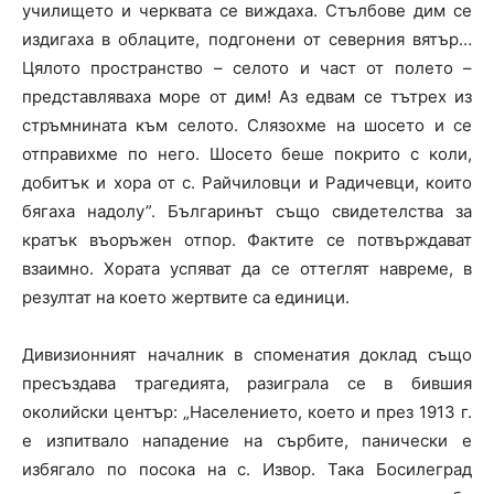
училището и черквата се виждаха. Стълбове дим се
издигаха в облаците, подгонени от северния вятър…
Цялото пространство – селото и част от полето –
представляваха море от дим! Аз едвам се тътрех из
стръмнината към селото. Слязохме на шосето и се
отправихме по него. Шосето беше покрито с коли,
добитък и хора от с. Райчиловци и Радичевци, които
бягаха надолу”. Българинът също свидетелства за
кратък въоръжен отпор. Фактите се потвърждават
взаимно. Хората успяват да се оттеглят навреме, в
резултат на което жертвите са единици.
Дивизионният началник в споменатия доклад също
пресъздава трагедията, разиграла се в бившия
околийски център: „Населението, което и през 1913 г.
е изпитвало нападение на сърбите, панически е
избягало по посока на с. Извор. Така Босилеград