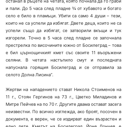
останал в ръцете на четата, която почнала да го граби
и пали. До 5 часа след пладне ¾ от хубавото и богато
село е било в пламъци. Убити са само 4 души – тези,
които не са успели да избягат. Двете деца, които не са
успели също да избягат, се затворили вкъщи и тук
изгорели. Точно в 5 часа след пладне се започнала
престрелка по височините южно от Босилеград – това
е бил църнощичкият кмет със своите 11 въоръжени
селяни. В четата настъпило смут и последната
напуснала горящия Босилеград и се отправила за
селото Долна Лисина”.
Жертви на нападението стават Никола Стоименов на
11 г., Стоян Гергинов на 73 г., Цветко Миладинов и
Митре Пейчев на по 70 г. Другите двама остават засега
неизвестни. По всичко изглежда, ако броят, посочен в
документа, е верен, че се издирват един възрастен и
едно дете. Кметът на Босилеград, Йоне Дончев, е