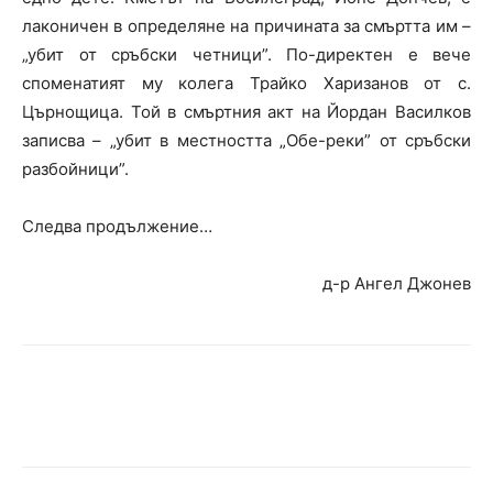
лаконичен в определяне на причината за смъртта им –
„убит от сръбски четници”. По-директен е вече
споменатият му колега Трайко Харизанов от с.
Църнощица. Той в смъртния акт на Йордан Василков
записва – „убит в местността „Обе-реки” от сръбски
разбойници”.
Следва продължение…
д-р Ангел Джонев