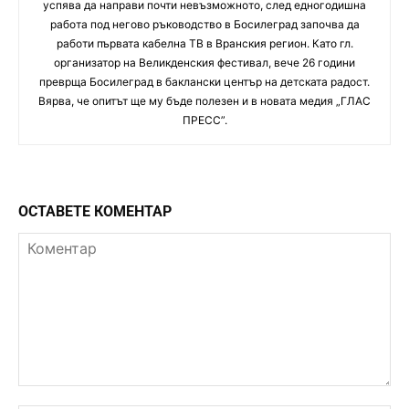
успява да направи почти невъзможното, след едногодишна
работа под негово ръководство в Босилеград започва да
работи първата кабелна ТВ в Вранския регион. Като гл.
организатор на Великденския фестивал, вече 26 години
преврща Босилеград в баклански център на детската радост.
Вярва, че опитът ще му бъде полезен и в новата медия „ГЛАС
ПРЕСС”.
ОСТАВЕТЕ КОМЕНТАР