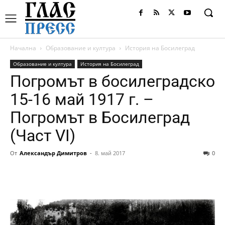
Начална
Образование и култура
История на Босилеград
Образование и култура
История на Босилеград
Погромът в босилеградско
15-16 май 1917 г. –
Погромът в Босилеград
(Част VI)
От
Александър Димитров
-
8. май 2017
0