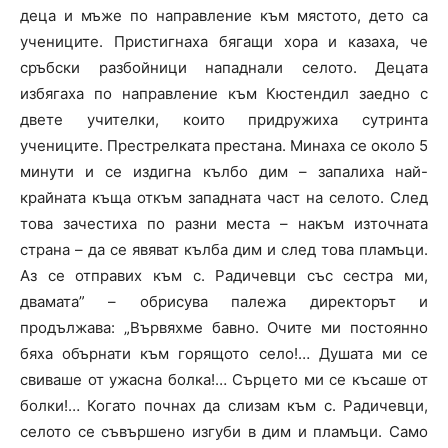
деца и мъже по направление към мястото, дето са
учениците. Пристигнаха бягащи хора и казаха, че
сръбски разбойници нападнали селото. Децата
избягаха по направление към Кюстендил заедно с
двете учителки, които придружиха сутринта
учениците. Престрелката престана. Минаха се около 5
минути и се издигна кълбо дим – запалиха най-
крайната къща откъм западната част на селото. След
това зачестиха по разни места – накъм източната
страна – да се явяват кълба дим и след това пламъци.
Аз се отправих към с. Радичевци със сестра ми,
двамата” – обрисува палежа директорът и
продължава: „Вървяхме бавно. Очите ми постоянно
бяха обърнати към горящото село!… Душата ми се
свиваше от ужасна болка!… Сърцето ми се късаше от
болки!… Когато почнах да слизам към с. Радичевци,
селото се съвършено изгуби в дим и пламъци. Само