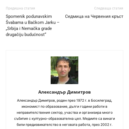
Предишна статия
Следваща статия
Spomenik podunavskim
Седмица на Червения кръст
Švabama u Bačkom Jarku –
„Srbija i Nemačka grade
drugačiju budućnost“
Александър Димитров
Aлександър Димитров, роден през 1972 г. в Босилеград,
икономист по образование, дълги години работи в
неправителствения сектор, участва и организира много
събития с културно-образователна цел. Медиите са винаги
били предизвикателство в неговата работа, през 2002 г.