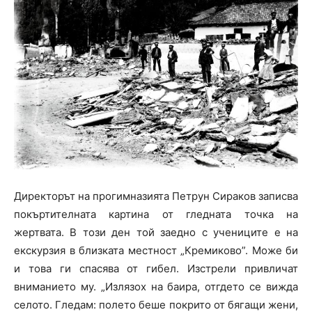
Директорът на прогимназията Петрун Сираков записва
покъртителната картина от гледната точка на
жертвата. В този ден той заедно с учениците е на
екскурзия в близката местност „Кремиково”. Може би
и това ги спасява от гибел. Изстрели привличат
вниманието му. „Излязох на баира, отгдето се вижда
селото. Гледам: полето беше покрито от бягащи жени,