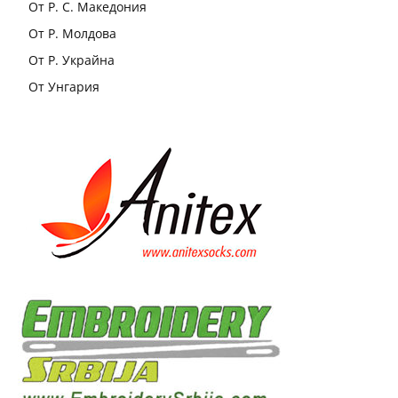
От Р. С. Македония
От Р. Молдова
От Р. Украйна
От Унгария