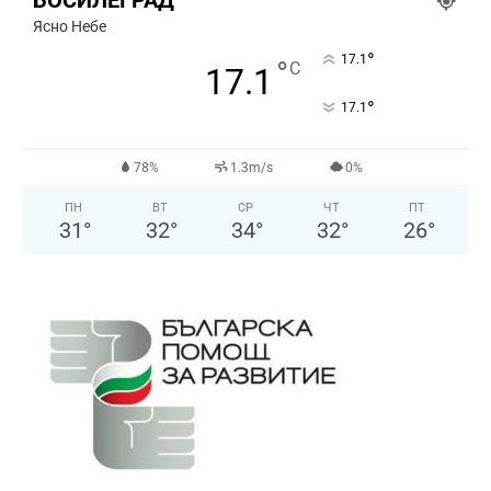
БОСИЛЕГРАД
Ясно Небе
°
17.1
°
C
17.1
°
17.1
78%
1.3m/s
0%
ПН
ВТ
СР
ЧТ
ПТ
31
°
32
°
34
°
32
°
26
°