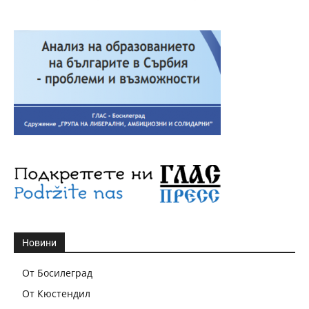
Новини
От Босилеград
От Кюстендил