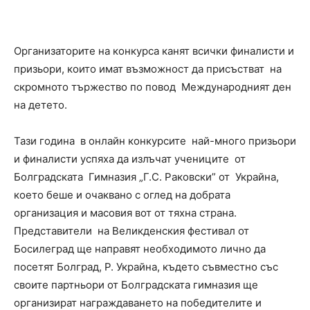
Организаторите на конкурса канят всички финалисти и
призьори, които имат възможност да присъстват на
скромното тържество по повод Международният ден
на детето.
Тази година в онлайн конкурсите най-много призьори
и финалисти успяха да излъчат учениците от
Болградската Гимназия „Г.С. Раковски” от Украйна,
което беше и очаквано с оглед на добрата
организация и масовия вот от тяхна страна.
Представители на Великденския фестивал от
Босилеград ще направят необходимото лично да
посетят Болград, Р. Украйна, където съвместно със
своите партньори от Болградската гимназия ще
организират награждаването на победителите и