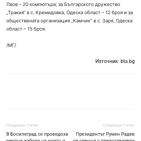
Лвов – 20 компютъра; за Българското дружество
„Тракия“ в с. Кремидовка, Одеска област – 12 броя и за
обществената организация „Камчик“ в с. Заря, Одеска
област – 15 броя.
/МГ/
Източник:
bta.bg
Предишна статия
Следваща статия
В Босилеград се проведоха
Президентът Румен Радев
местни избори на които и
се срещна с представители