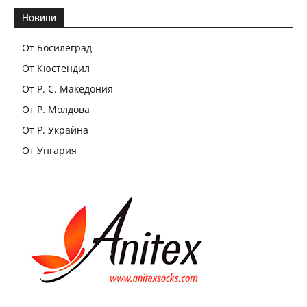
Новини
От Босилеград
От Кюстендил
От Р. С. Македония
От Р. Молдова
От Р. Украйна
От Унгария