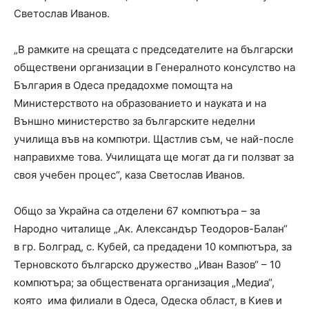
Светослав Иванов.
„В рамките на срещата с председателите на български
обществени организации в Генералното консулство на
България в Одеса предадохме помощта на
Министерството на образованието и науката и на
Външно министерство за българските неделни
училища във на компютри. Щастлив съм, че най-после
направихме това. Училищата ще могат да ги ползват за
своя учебен процес“, каза Светослав Иванов.
Общо за Украйна са отделени 67 компютъра – за
Народно читалище „Ак. Александър Теодоров-Балан“
в гр. Болград, с. Кубей, са предадени 10 компютъра, за
Терновското българско дружество „Иван Вазов“ – 10
компютъра; за обществената организация „Медиа“,
която има филиали в Одеса, Одеска област, в Киев и