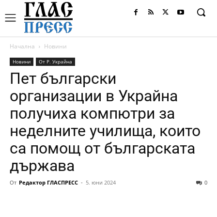
Начална
Новини
Новини
От Р. Украйна
Пет български
организации в Украйна
получиха компютри за
неделните училища, които
са помощ от българската
държава
От
Редактор ГЛАСПРЕСС
-
5. юни 2024
0