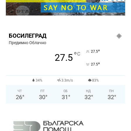
БОСИЛЕГРАД
Предимно Облачно
°
27.5
°
C
27.5
°
27.5
34%
3.3m/s
83%
ЧТ
ПТ
СБ
НД
ПН
26
°
30
°
31
°
32
°
32
°