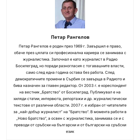
Петар Рангелов
Петaр Рангелов е роден през 1969 г. Завършил е право,
обаче през цялата си професионална кариера се занимава с
журналистика. Започнал е като журналист в Радио
Босилеград, но поради разногласия с тогавашните власти,
само след една година остава без работа. След
демократичните промени в Сърбия се завърща в Радиото и
бива назначен за главен редактор. От 2003 г. е кореспондент
на вестник „Братство" от Босилеград. Публикувал е на
хиляди статии, интервюта, репортажи и др. журналистически
текстове от различни области. 2007 г. е избран от читателите
за „най-добър журналист” на "Братство". В момента работи в
„Ново Братство”, а освен с журналистика, занимава се и с
преводи от сръбски на български и от български на сръбски
език