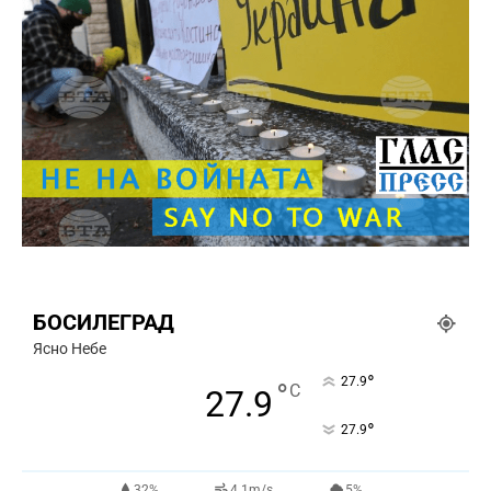
БОСИЛЕГРАД
Ясно Небе
°
27.9
°
C
27.9
°
27.9
32%
4.1m/s
5%