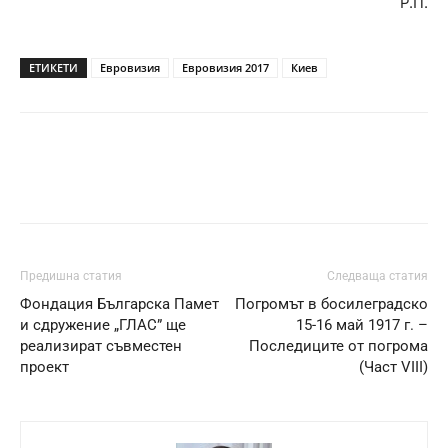
Р.П.
ЕТИКЕТИ
Евровизия
Евровизия 2017
Киев
Предишна статия
Следваща статия
Фондация Българска Памет
Погромът в босилеградско
и сдружение „ГЛАС” ще
15-16 май 1917 г. –
реализират съвместен
Последиците от погрома
проект
(Част VIII)