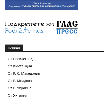
Новини
От Босилеград
От Кюстендил
От Р. С. Македония
От Р. Молдова
От Р. Украйна
От Унгария