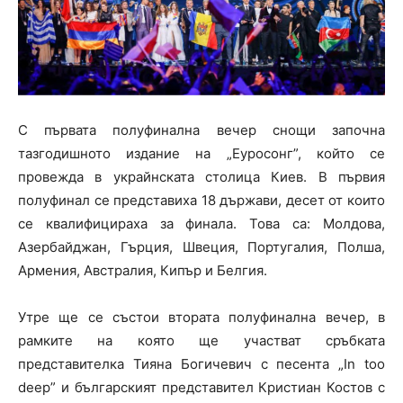
С първата полуфинална вечер снощи започна
тазгодишното издание на „Еуросонг”, който се
провежда в украйнската столица Киев. В първия
полуфинал се представиха 18 държави, десет от които
се квалифицираха за финала. Това са: Молдова,
Азербайджан, Гърция, Швеция, Португалия, Полша,
Армения, Австралия, Кипър и Белгия.
Утре ще се състои втората полуфинална вечер, в
рамките на която ще участват сръбката
представителка Тияна Богичевич с песента „
In too
deep”
и българският представител Кристиан Костов с