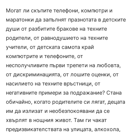
Могат ли скъпите телефони, компютри и
маратонки да запълнят празнотата в детските
души от разбитите бракове на техните
родители, от равнодушието на техните
учители, от детската самота край
компютрите и телефоните, от
несполучливите първи трепети на любовта,
от дискриминацията, от лошите оценки, от
насилието на техните връстници, от
негативните примери за подражание? Стана
обичайно, когато родителите си лягат, децата
им да излизат и необезпокоявани да се
хвърлят в нощния живот. Там ги чакат
предизвикателствата на улицата, алкохола,