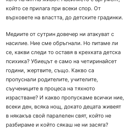
който се прилага при всеки спор. От
върховете на властта, до детските градинки.
Медиите от сутрин довечер ни атакуват с
насилие. Ние сме обръгнали. Но питаме ли
се, какви следи то оставя в крехката детска
психика? Убиецът е само на четиринайсет
години, жертвите, също. Какво са
пропуснали родителите, учителите,
съучениците в процеса на тяхното
израстване? И какво пропускаме всички ние,
всеки ден, всяка нощ, докато децата живеят
в някакъв свой паралелен свят, който не
разбираме и който сякаш не ни засяга?