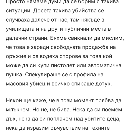
Просто нямаме думи да се борим с такива
ситуации. Досега такива убийства се
случваха далече от нас, там някъде в
училищата и на други публични места в
далечни страни. Бяхме свикнали да мислим,
че това е заради свободната продажба на
оръжие и се водеха спорове за това кой
може да си купи пистолет или автоматична
пушка. Спекулираше се с профила на
масовия убиец и всичко спираше дотук.
Някой ще каже, че в този момент трябва да
млъкнем. Но не, не бива. Нека да си поемем
дъх, нека да си поплачем над убитите деца,
нека да изразим съчувствие на техните