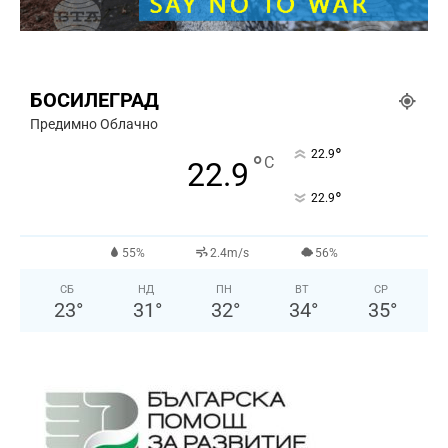
БОСИЛЕГРАД
Предимно Облачно
°
22.9
°
C
22.9
°
22.9
55%
2.4m/s
56%
СБ
НД
ПН
ВТ
СР
23
°
31
°
32
°
34
°
35
°