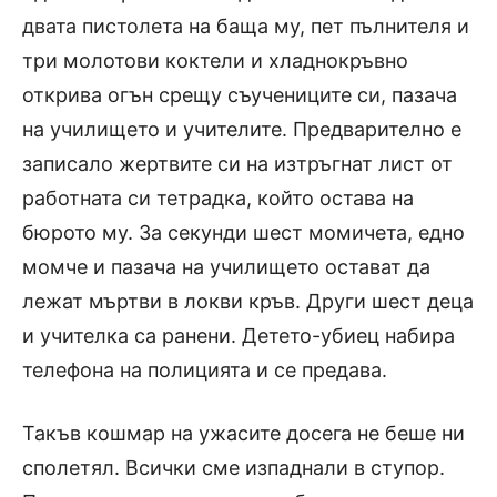
двата пистолета на баща му, пет пълнителя и
три молотови коктели и хладнокръвно
открива огън срещу съучениците си, пазача
на училището и учителите. Предварително е
записало жертвите си на изтръгнат лист от
работната си тетрадка, който остава на
бюрото му. За секунди шест момичета, едно
момче и пазача на училището остават да
лежат мъртви в локви кръв. Други шест деца
и учителка са ранени. Детето-убиец набира
телефона на полицията и се предава.
Такъв кошмар
на
ужасите досега не беше ни
сполетял. Всички сме изпаднали в ступор.