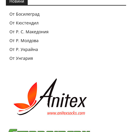
Новини
От Босилеград
От Кюстендил
От Р. С. Македония
От Р. Молдова
От Р. Украйна
От Унгария