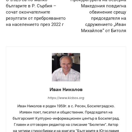
българите в Р. Сърбия –
Македония повдигна
сочат окончателните
обвинение срещу
резултати от преброяването
председателя на
на населението през 2022 г
сдружението „Иван
Михайлов“ от Битоля
Иван Николов
https://www.kicbos.org
Иван Николов е роден 1959г. в с. Ресен, Босилеградско.
Изявен поет, писател и общественик. Председател на
българският Културно-информационен център в Босилеград.
Главен и отговорен редактор на списание “Бюлетин”. Автор
на четири стихосбирки и на книгата “Българите в Югославия