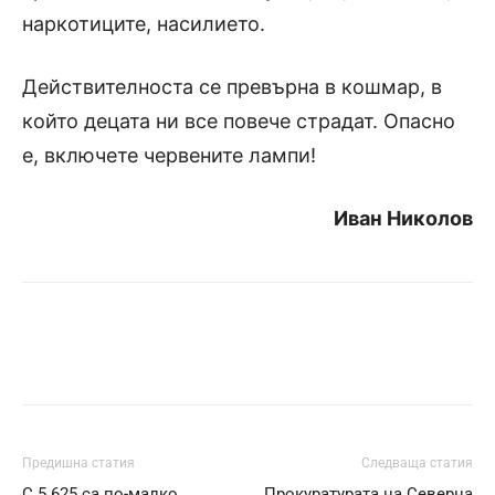
наркотиците, насилието.
Действителноста се превърна в кошмар, в
който децата ни все повече страдат. Опасно
е, включете червените лампи!
Иван Николов
Предишна статия
Следваща статия
С 5.625 са по-малко
Прокуратурата на Северна