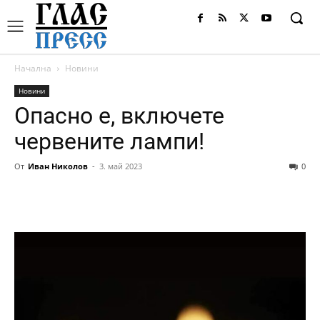
Начална
Новини
Новини
Опасно е, включете
червените лампи!
От
Иван Николов
-
3. май 2023
0