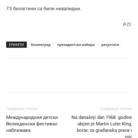
73 бюлетини са били невалидни.
Р.П.
ЕТИКЕТИ
босилеград
президентски избори
резултати
Предишна статия
Следваща статия
Международния детски
Na današnji dan 1968. godine
Великденски фестивал
ubijen je Martin Luter King,
наближава
borac za građanska prava i
mir