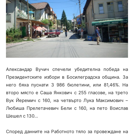
Александар Вучич спечели убедителна победа на
Президентските избори в Босилеградска община. За
него бяха пуснати 3 986 бюлетини, или 81,46%. На
второ място е Саша Янкович с 255 гласове, на трето
Вук Йеремич с 160, на четвърто Лука Максимович –
Любиша Прелетачевич Бели с 160, на пето Воислав
Шешел с 130…
Според данните на Работното тяло за провеждане на