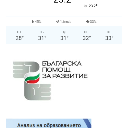
°
23.2
45%
1.6m/s
33%
ПТ
СБ
НД
ПН
ВТ
28
°
31
°
31
°
32
°
33
°