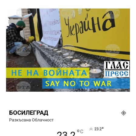
БОСИЛЕГРАД
Разкъсана Облачност
°
23.2
°
C
23.2