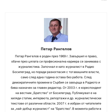
Петар Рангелов
Петaр Рангелов е роден през 1969 г. Завършил е право,
обаче през цялата си професионална кариера се занимава с
журналистика. Започнал е като журналист в Радио
Босилеград, но поради разногласия с тогавашните власти,
само след една година остава без работа. След
демократичните промени в Сърбия се завърща в Радиото и
бива назначен за главен редактор. От 2003 г. е кореспондент
на вестник „Братство" от Босилеград. Публикувал е на
хиляди статии, интервюта, репортажи и др. журналистически
текстове от различни области. 2007 г. е избран от читателите
за „най-добър журналист” на "Братство". В момента работи в