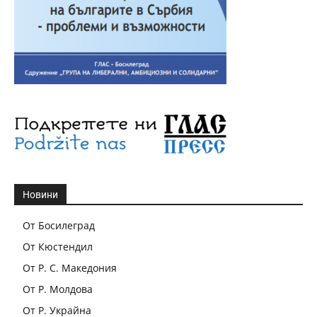
Новини
От Босилеград
От Кюстендил
От Р. С. Македония
От Р. Молдова
От Р. Украйна