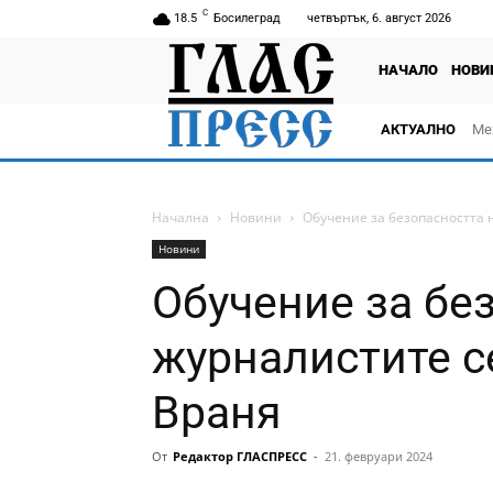
C
18.5
Босилеград
четвъртък, 6. август 2026
НАЧАЛО
НОВИ
АКТУАЛНО
Ме
Начална
Новини
Обучение за безопасността 
Новини
Обучение за бе
журналистите с
Враня
От
Редактор ГЛАСПРЕСС
-
21. февруари 2024