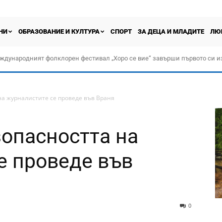
НИ
ОБРАЗОВАНИЕ И КУЛТУРА
СПОРТ
ЗА ДЕЦА И МЛАДИТЕ
ЛЮ
ждународният фолклорен фестивал „Хоро се вие“ завърши първото си и
на журналистите се проведе във Враня
зопасността на
е проведе във
0