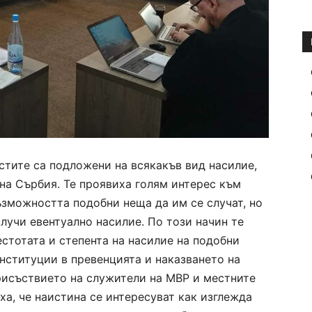
стите са подложени на всякакъв вид насилие,
 на Сърбия. Те проявиха голям интерес към
ъзможността подобни неща да им се случат, но
 случи
евентуално
насилие. По този начин те
естотата и степента на насилие на подобни
институции в превенцията и наказването на
рисъствието на служители на МВР и местните
ха, че наистина се интересуват как изглежда