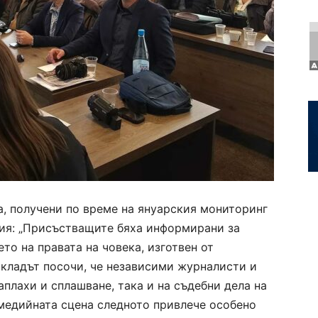
, получени по време на януарския мониторинг
бия: „Присъстващите бяха информирани за
то на правата на човека, изготвен от
окладът посочи, че независими журналисти и
аплахи и сплашване, така и на съдебни дела на
медийната сцена следното привлече особено