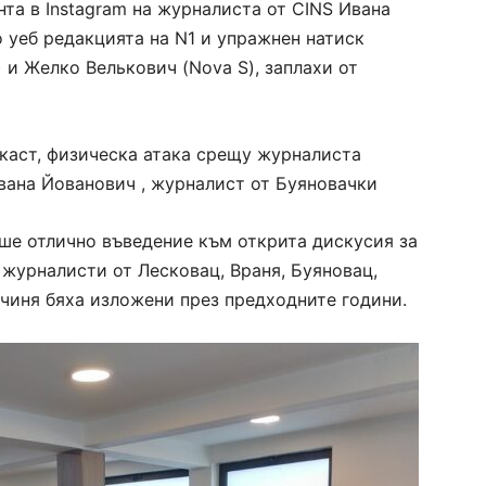
нта в Instagram на журналиста от CINS Ивана
 уеб редакцията на N1 и упражнен натиск
 и Желко Велькович (Nova S), заплахи от
каст, физическа атака срещу журналиста
вана Йованович , журналист от Буяновачки
ше отлично въведение към открита дискусия за
о журналисти от Лесковац, Враня
, Буяновац,
Пчин
я
бяха изложени през предходните години
.