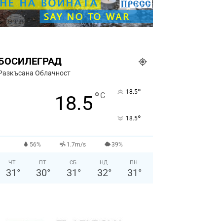
БОСИЛЕГРАД
Разкъсана Облачност
°
18.5
°
C
18.5
°
18.5
56%
1.7m/s
39%
ЧТ
ПТ
СБ
НД
ПН
31
°
30
°
31
°
32
°
31
°