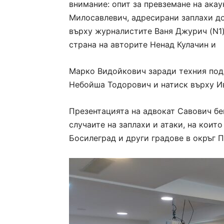
внимание: опит за превземане на акау
Милосавлевич, адресирани заплахи до
върху журналистите Ваня Джурич (N1)
страна на авторите Ненад Кулачин и
Марко Видойкович заради техния под
Небойша Тодорович и натиск върху И
Презентацията на адвокат Савович бе
случаите на заплахи и атаки, на коит
Босилеград
и други градове в окръг 