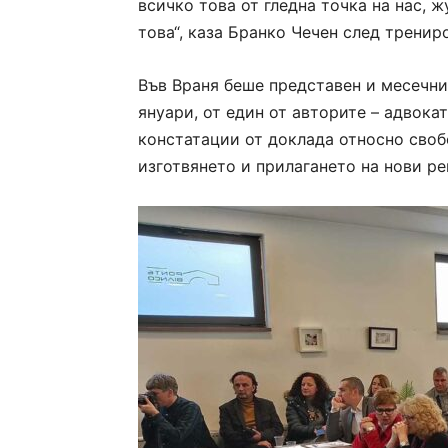
всичко това от гледна точка на нас, 
това“, каза Бранко Чечен след тренир
Във Враня беше представен и месечн
януари, от един от авторите – адвока
констатации от доклада относно свобо
изготвянето и прилагането на нови ре