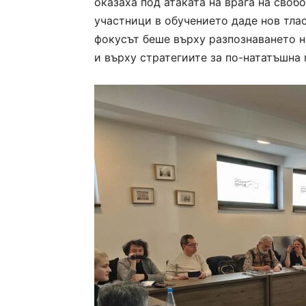
оказаха под атаката на врага на своб
участници в обучението даде нов тлас
фокусът беше върху разпознаването н
и върху стратегиите за по-нататъшна 