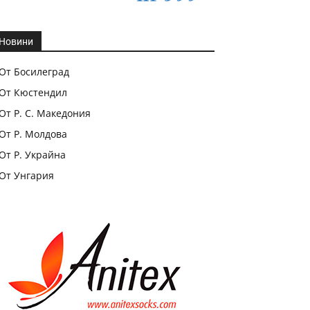
Новини
От Босилеград
От Кюстендил
От Р. С. Македония
От Р. Молдова
От Р. Украйна
От Унгария