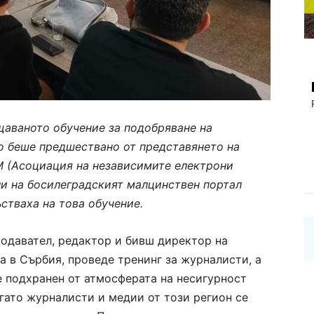
щаваното обучение за подобряване на
о беше предшествано от представянето на
EM
(Асоциация на независимите електрони
и на босилеградският малцинствен портал
стваха на това обучение.
подавател, редактор и бивш директор на
а
в Сърбия
, проведе тренинг за журналисти, а
е подхранен от атмосферата на несигурност
огато журналисти и медии от този регион се