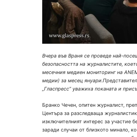
Вчера във Враня се проведе най-посе
безопасността на журналистите, коет
месечния медиен мониторинг на AN
медии)
за месец януари.
Представител
„Гласпресс” уважиха поканата и присъ
Бранко Чечен, опитен журналист, пре
Центъра за разследваща журналистик
изключителният интерес за участие б
заради случаи от близкото минало, к