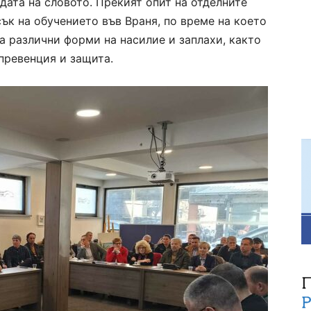
одата на словото. Прекият опит на отделните
ък на обучението във Враня, по време на което
а различни форми на насилие и заплахи, както
превенция и защита.