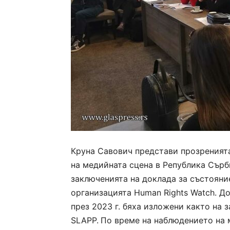
Круна Савович представи прозренията
на медийната сцена в Република Сър
заключенията на доклада за състояние
организацията Human Rights Watch. Д
през 2023 г. бяха изложени както на з
SLAPP.
По време на наблюдението на 