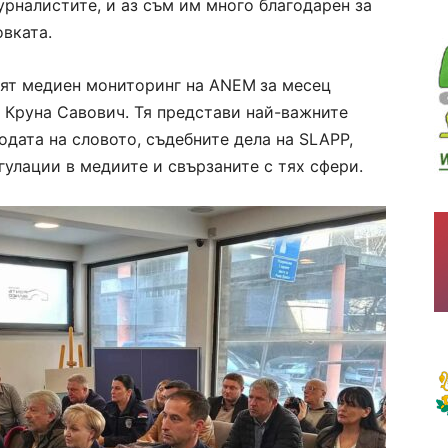
журналистите, и аз съм им много благодарен за
овката.
ият медиен мониторинг на ANEM
за месец
т Круна Савович. Тя представи най-важните
дата на словото, съдебните дела на SLAPP,
гулации в медиите и свързаните с тях сфери.