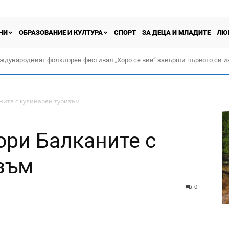
НИ
ОБРАЗОВАНИЕ И КУЛТУРА
СПОРТ
ЗА ДЕЦА И МЛАДИТЕ
ЛЮ
ждународният фолклорен фестивал „Хоро се вие“ завърши първото си и
ните с кулинарен туризъм
ри Балканите с
зъм
0