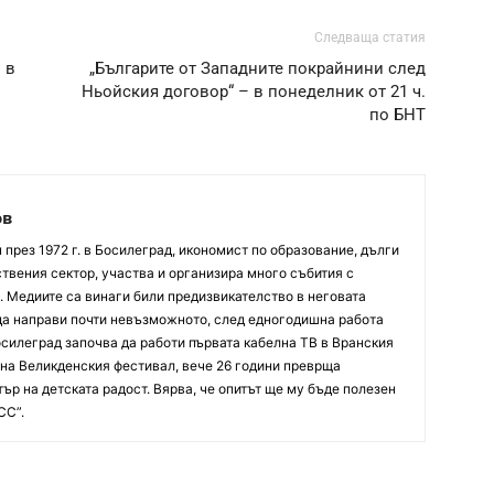
Следваща статия
 в
„Българите от Западните покрайнини след
Ньойския договор“ – в понеделник от 21 ч.
по БНТ
ов
през 1972 г. в Босилеград, икономист по образование, дълги
твения сектор, участва и организира много събития с
. Медиите са винаги били предизвикателство в неговата
 да направи почти невъзможното, след едногодишна работа
осилеград започва да работи първата кабелна ТВ в Вранския
р на Великденския фестивал, вече 26 години преврща
ър на детската радост. Вярва, че опитът ще му бъде полезен
СС”.