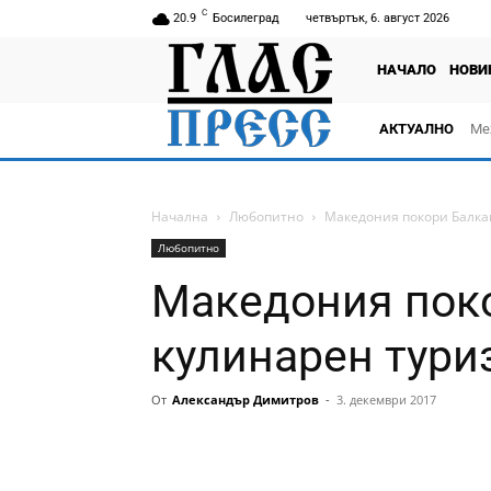
C
20.9
Босилеград
четвъртък, 6. август 2026
НАЧАЛО
НОВИ
АКТУАЛНО
Ме
Начална
Любопитно
Македония покори Балка
Любопитно
Македония поко
кулинарен тури
От
Александър Димитров
-
3. декември 2017