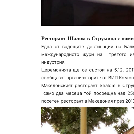
Ресторант Шалом в Струмица с номи
Една от водещите дестинации на Балк
международното жури на третото изд
индустрия.
Церемонията ще се състои на 5.12. 2017
съобщават организаторите от ВИП Комю
Македонският ресторант Shalom в Стру
само два месеца той посрещна над 250
посетен ресторант в Македония през 2017