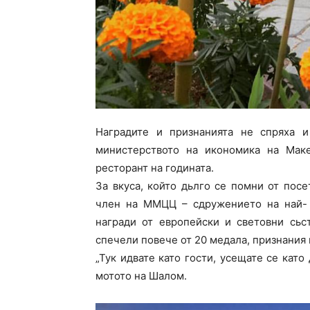
Наградите и признанията не спряха и
министерството на икономика на Мак
ресторант на годината.
За вкуса, който дьлго се помни от пос
член на ММЦЦ – сдружението на най- 
награди от европейски и световни сьс
спечели повече от 20 медала, признания 
„Тук идвате като гости, усещате се като
мотото на Шалом.