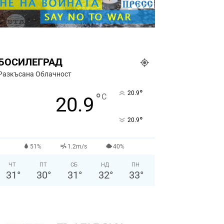
БОСИЛЕГРАД
Разкъсана Облачност
°
20.9
°
C
20.9
°
20.9
51%
1.2m/s
40%
ЧТ
ПТ
СБ
НД
ПН
31
°
30
°
31
°
32
°
33
°