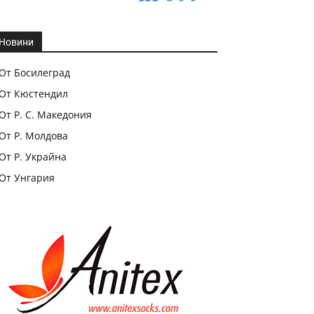
Новини
От Босилеград
От Кюстендил
От Р. С. Македония
От Р. Молдова
От Р. Украйна
От Унгария