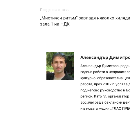
Предишна статия
„Мистичен ритъм“ завладя няколко хиляди
зала 1 на НДК
Александър Димитр
Aлександър Димитров, роден 
години работи в неправителс
културно-образователна цел
работа, през 2002 г. успява
под негово ръководство в Б
регион. Като гл. организато
Босилеград в баклански цент
и в новата медия „ГЛАС ПРЕ