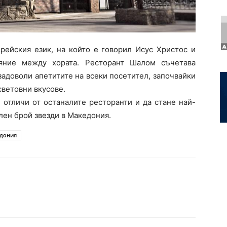
рейския език, на който е говорил Исус Христос и
ояние между хората. Ресторант Шалом съчетава
адоволи апетитите на всеки посетител, започвайки
световни вкусове.
 отличи от останалите ресторанти и да стане най-
лен брой звезди в Македония.
дония