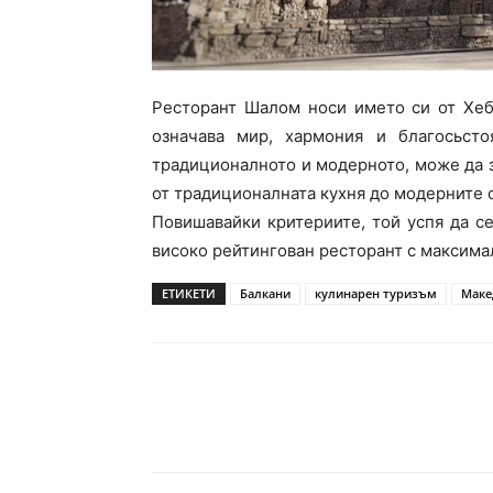
Ресторант Шалом носи името си от Хеб
означава мир, хармония и благосьст
традиционалното и модерното, може да з
от традиционалната кухня до м
одерните 
Повишавайки критериите, той успя да се
високо рейтингован ресторант с максима
ЕТИКЕТИ
Балкани
кулинарен туризъм
Маке