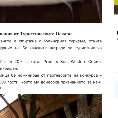
нация от Туристическите Оскари
аните е свързана с Кулинарния туризъм, отчита
ание на Балканските награди за туристическа
 г. от 20 ч. в хотел Premier Best Western София,
никейшън.
мица бе номиниран от партньорите на конкурса –
00 гости, които му донесоха признанието за най-
.