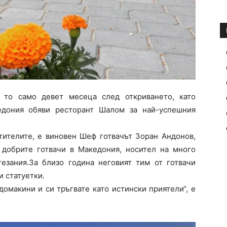
 то само девет месеца след откриването, като
едония обяви ресторант Шалом за най-успешния
етителите, е виновен Шеф готвачът Зоран Андонов,
добрите готвачи в Македония, носител на много
тезания.За близо година неговият тим от готвачи
и статуетки.
 домакини и си тръгвате като истински приятели“, е