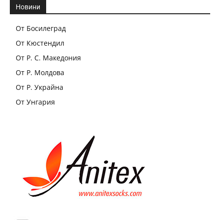
Новини
От Босилеград
От Кюстендил
От Р. С. Македония
От Р. Молдова
От Р. Украйна
От Унгария