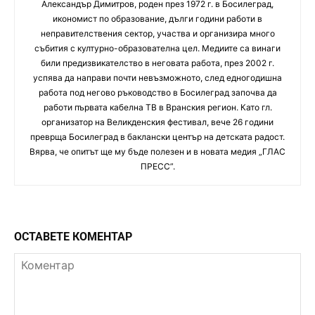
Aлександър Димитров, роден през 1972 г. в Босилеград,
икономист по образование, дълги години работи в
неправителствения сектор, участва и организира много
събития с културно-образователна цел. Медиите са винаги
били предизвикателство в неговата работа, през 2002 г.
успява да направи почти невъзможното, след едногодишна
работа под негово ръководство в Босилеград започва да
работи първата кабелна ТВ в Вранския регион. Като гл.
организатор на Великденския фестивал, вече 26 години
преврща Босилеград в баклански център на детската радост.
Вярва, че опитът ще му бъде полезен и в новата медия „ГЛАС
ПРЕСС”.
ОСТАВЕТЕ КОМЕНТАР