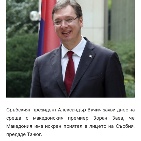
Сръбският президент Александър Вучич заяви днес на
среща с македонския премиер Зоран Заев, че
Македония има искрен приятел в лицето на Сърбия,
предаде Танюг.