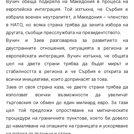
Вучич обеща подкрепа на Македония в процеса на
европейска интеграция. Той изтъкна, че Сърбия е
избрала военен неутралитет, а Македония – членство
в НАТО, но всяка страна трябва да зачита избора на
другата, съобщи пресслужбата на президентството.
Вучич и Заев разговаряха за развитието на
двустранните отношения, ситуацията в региона и
европейската интеграция. Вучич изтъкна, че общата
цел на двете страни трябва да бъдат мирът и
стабилността в региона и че Сърбия е открита за
всички инициативи, които допринасят за това.
Заев от своя страна каза, че двете страни трябва да
използват всички възможности да увеличат
търговския си обмен до един милиард евро. За тази
цел той предложи опростяване на митническите
процедури на граничните пунктове, което би довело
до намаляване на опашките на границата и ускоряване
на потока от пътници и стоки.