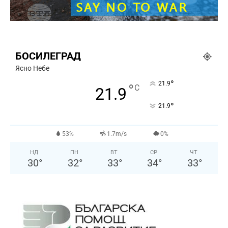
БОСИЛЕГРАД
Ясно Небе
°
21.9
°
C
21.9
°
21.9
53%
1.7m/s
0%
НД
ПН
ВТ
СР
ЧТ
30
°
32
°
33
°
34
°
33
°