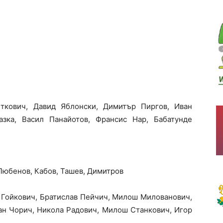
кович, Давид Яблонски, Димитър Пиргов, Иван
азка, Васил Панайотов,
Франсис Нар
, Бабатунде
 Любенов, Кабов, Ташев, Димитров
 Гойкович, Братислав Пейчич, Милош Милованович,
ан Чорич, Никола Радович, Милош Станкович, Игор