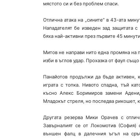
мястото си и без проблем спаси.
Отлична атака на „сините“ в 43-ата мину
Нападателят бе изведен зад защитата с
бяха най-активни през първите 45 минути
Митов не направи нито една промяна на 
изби в ъглов удар. Прохазка от фаул също
Панайотов продължи да бъде активен, к
играта с топка. Нивото спадна, тъй ка
късно
Алекс Боримиров
замени Аденид
Младокът стреля, но последва рикошет, ко
Другата резерва Мики Орачев с отлич
Завърналият се от
Локомотив (София)
ф
външен фалц в далечния ъгъл на сръб