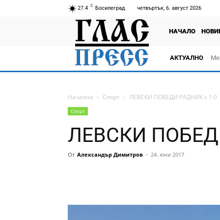
C
27.4
Босилеград
четвъртък, 6. август 2026
НАЧАЛО
НОВИ
АКТУАЛНО
Ме
Начална
Спорт
ЛЕВСКИ ПОБЕДИ РАДНИК с 1:0
Спорт
ЛЕВСКИ ПОБЕДИ
От
Александър Димитров
-
24. юни 2017