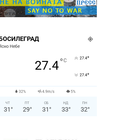
БОСИЛЕГРАД
Ясно Небе
°
27.4
°
C
27.4
°
27.4
32%
4.9m/s
5%
ЧТ
ПТ
СБ
НД
ПН
31
°
29
°
31
°
33
°
32
°