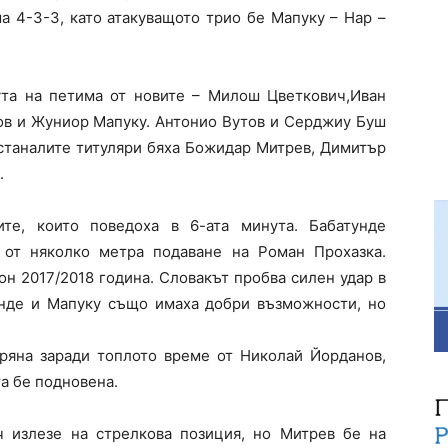
ема 4-3-3, като атакуващото трио бе Мапуку – Нар –
ута на петима от новите –
Милош Цветкович
,
Иван
ов и
Жуниор Мапуку
.
Антонио Вутов
и Серджиу Буш
Останалите титуляри бяха
Божидар Митрев
,
Димитър
.
ите, които поведоха в 6-ата минута.
Бабатунде
 от няколко метра подаване на
Роман Прохазка
.
он 2017/2018 година. Словакът пробва силен удар в
унде и Мапуку също имаха добри възможности, но
пряна заради топлото време от Николай Йорданов,
а бе подновена.
ч излезе на стрелкова позиция, но Митрев бе на