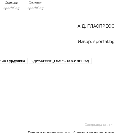
Снимка:
Снимка:
sportal.bg
sportal.bg
A.Д. ГЛАСПРЕСС
Извор: sportal.bg
НИК Сурдулица
СДРУЖЕНИЕ „ГЛАС” – БОСИЛЕГРАД
Следваща статия
Грация и красота на „Кюстендилско лято