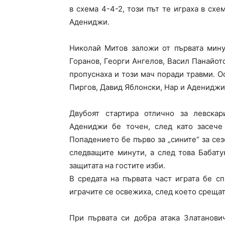
в схема 4-4-2
, този път те играха в сх
Адениджи.
Николай Митов заложи от първата мин
Горанов
,
Георги Ангелов
, Васил Панайот
пропуснаха
и този мач поради травми
. 
Пиргов
,
Давид Яблонски
, Нар и Адениджи
Двубоят стартира отлично за левскар
Адениджи
бе точен, след като засече
Попадението бе първо за „сините“ за сез
следващите минути, а след това Бабат
защитата на гостите изби.
В средата на първата част играта бе с
играчите се освежиха, след което срещат
При първата си добра атака Златанови