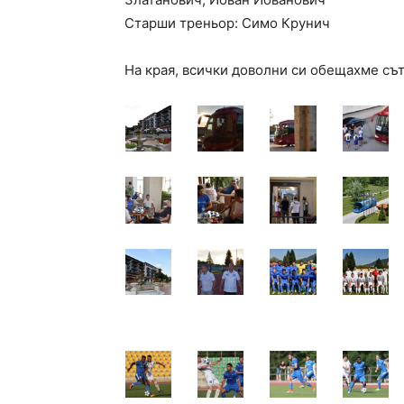
Старши треньор: Симо Крунич
На края, всички доволни си обещахме съ