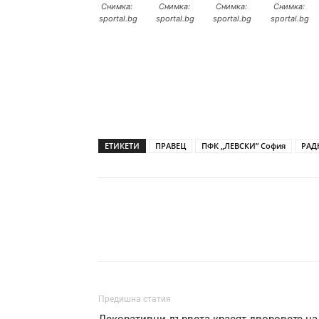
Снимка:
Снимка:
Снимка:
Снимка:
sportal.bg
sportal.bg
sportal.bg
sportal.bg
ЕТИКЕТИ
ПРАВЕЦ
ПФК „ЛЕВСКИ” София
РАД
Предишна статия
Декоративни дървета красят дворовете на