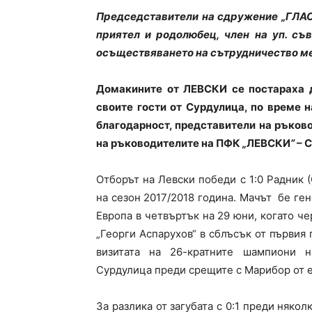
Председставители на сдружение „ГЛАС”
приятел и родолюбец, член на уп. съ
осъществяването на сътрудничество м
Домакините от ЛЕВСКИ се постараха 
своите гости от Сурдулица, по време н
благодарност, представители на ръков
на ръководителите на ПФК
„
ЛЕВСКИ
”
– 
Отборът на
Левски
победи с 1:0
Радник 
на сезон 2017/2018 година.
Мачът бе гене
Европа в четвъртък на 29 юни, когато ч
„
Георги Аспарухов
“ в сблъсък от първия
визитата на 26-кратните шампиони 
Сурдулица
преди срещите с Марибор от 
За разлика
от загубата с 0:1 преди някол