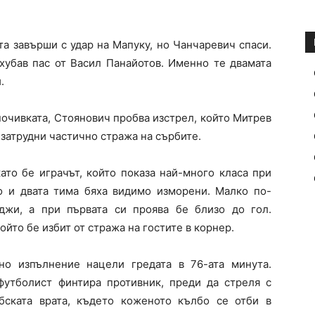
та завърши с удар на Мапуку, но Чанчаревич спаси.
 хубав пас от
Васил Панайотов
. Именно те двамата
.
почивката, Стоянович пробва изстрел, който Митрев
 затрудни частично стража на сърбите.
ато бе играчът, който показа най-много класа при
то и двата тима бяха видимо изморени. Малко по-
жи, а при първата си проява бе близо до гол.
йто бе избит от стража на гостите в корнер.
но изпълнение нацели гредата в 76-ата минута.
утболист финтира противник, преди да стреля с
ската врата, където коженото кълбо се отби в