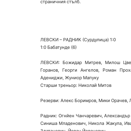
страничния стълб.
ЛЕВСКИ – РАДНИК (Сурдулица) 1:0
1:0 Бабатунде (6)
ЛЕВСКИ: Божидар Митрев, Милош Цвет
Горанов, Георги Ангелов, Роман Прох
Адениджи, Жуниор Мапуку
Старши треньор:
Николай Митов
Резерви: Алекс Боримров,
Мики Орачев
,
Радник: Огнйен Чанчаревич, Александър
Синиша Младенович, Никола Жакула, Ив
Златанович, Йован Йованович