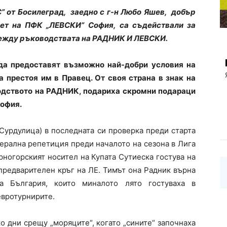
 от Босилеград, заедно с г-н Любо Яшев, добър
вет на ПФК „ЛЕВСКИ” София, са съдействали за
ежду ръководствата на РАДНИК И ЛЕВСКИ.
да предоставят възможно най-добри условия на
а престоя им в Правец. От своя страна в знак на
одството на РАДНИК, подариха скромни подараци
София.
(Сурдулица)
в последната си проверка преди старта
рална репетиция преди началото на сезона в Лига
ерногорският носител на Купата
Сутиеска гостува на
 предварителен кръг на ЛЕ. Тимът она Радник върна
на България,
които миналото лято гостуваха в
евротурнирите.
ко дни срещу „моряците“, когато „сините“ започнаха