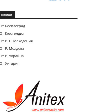
Новини
От Босилеград
От Кюстендил
От Р. С. Македония
От Р. Молдова
От Р. Украйна
От Унгария