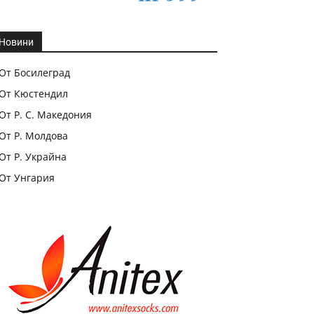
Новини
От Босилеград
От Кюстендил
От Р. С. Македония
От Р. Молдова
От Р. Украйна
От Унгария