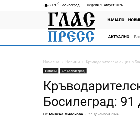
C
21.9
Босилеград
неделя, 9. август 2026
НАЧАЛО
НОВИ
АКТУАЛНО
Бо
тв
Начална
Новини
Кръводарителска акция в Бо
Новини
От Босилеград
Кръводарителск
Босилеград: 91
От
Милена Миленова
-
27. декември 2024