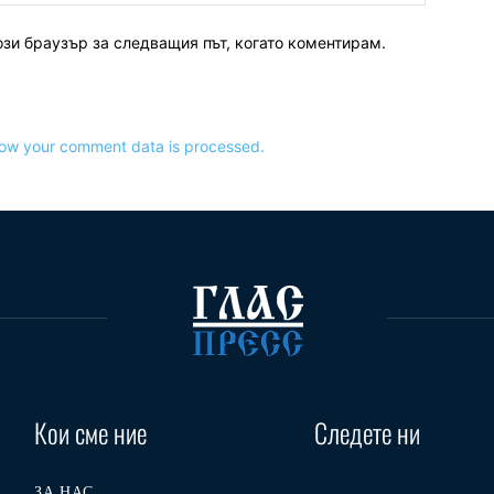
ози браузър за следващия път, когато коментирам.
ow your comment data is processed.
Кои сме ние
Следете ни
ЗА НАС