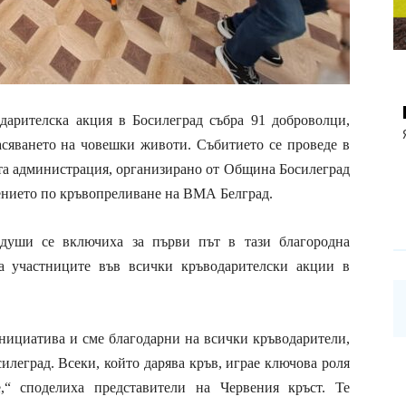
одарителска акция в Босилеград събра 91 доброволци,
пасяването на човешки животи. Събитието се проведе в
ата администрация, организирано от Община Босилеград
лението по кръвопреливане на ВМА Белград.
 души се включиха за първи път в тази благородна
а участниците във всички кръводарителски акции в
нициатива и сме благодарни на всички кръводарители,
леград. Всеки, който дарява кръв, играе ключова роля
,“ споделиха представители на Червения кръст. Те