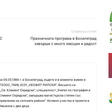
Следваща статия
С
Празничната програма в Босилеград
завърши с много емоции и радост
 06.05.1984 г. в Босилеград, където и в момента живее и
ра ГЕООС, ПМФ, ЮЗУ „НЕОФИТ РИЛСКИ“. Висшето си
,Св. Климент Охридски”, специалност „Учител по география и
 Климент Охридски”, завършва магистърска степен със
правление на селските райони”. Активно участва в проекти в
Омъжена с две деца.