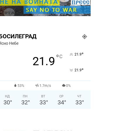
БОСИЛЕГРАД
Ясно Небе
°
21.9
°
C
21.9
°
21.9
53%
1.7m/s
0%
НД
ПН
ВТ
СР
ЧТ
30
°
32
°
33
°
34
°
33
°