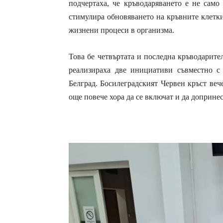
подчертаха, че кръводаряването е не само
стимулира обновяването на кръвните клетк
жизнени процеси в организма.
Това бе четвъртата и последна кръводарител
реализираха две инициативи съвместно 
Белград. Босилеградският Червен кръст веч
още повече хора да се включат и да допринес