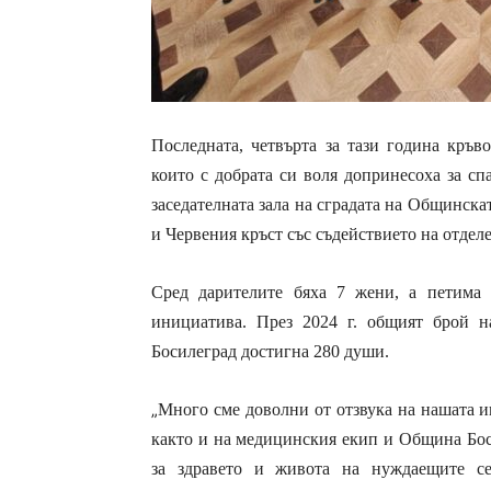
Последната, четвърта за тази година кръв
които с добрата си воля допринесоха за с
заседателната зала на сградата на Общинск
и Червения кръст със съдействието на отде
Сред дарителите бяха 7 жени, а петима
инициатива. През 2024 г. общият брой н
Босилеград достигна 280 души.
„
Много сме доволни от отзвука на нашата и
както и на медицинския екип и Община Боси
за здравето и живота на нуждаещите се