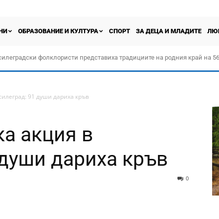
НИ
ОБРАЗОВАНИЕ И КУЛТУРА
СПОРТ
ЗА ДЕЦА И МЛАДИТЕ
ЛЮ
силеградски фолклористи представиха традициите на родния край на 56
орчество „Прођох Левач, прођох Шумадију“
силеград: 91 души дариха кръв
а акция в
 души дариха кръв
0