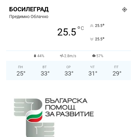
БОСИЛЕГРАД
Предимно Облачно
°
25.5
°
C
25.5
°
25.5
44%
2.8m/s
57%
ПН
ВТ
СР
ЧТ
ПТ
25
°
33
°
33
°
31
°
29
°