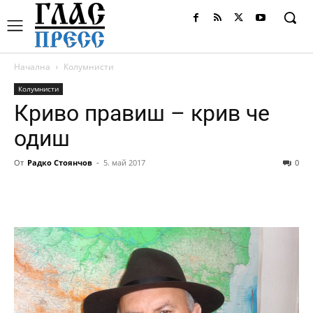
Начална
Колумнисти
Колумнисти
Криво правиш – крив че
одиш
От
Радко Стоянчов
-
5. май 2017
0