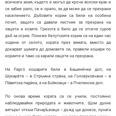
всичката земя, където е могъл да крочи волски крак и
се забие рало, се е орало, за да може да се прехрани
населението. Дъбовите кории са били на особена
почит, защото са давали листник за прехрана на
овцете и козите. Грехота е било да се отсече суров
дъб за огрев. Понеже белутските кории са на един час
ходене от селото, хората през зимата, вместо да
докарват шумата до домовете си, правели кошари по
кориите и тамо са карали овцете на прехрана.
На Парго̀ кошарите били в Башинѝчки дол, на
Шукарѐте – в Стръмна стра̀на, на Голову̀ковчани – в
Па̀витска падѝна, а на Бойковци – в Пчелински дол.
По онова време хората са се учили, постоянно
наблюдавайки природата и животните. Щом духне
вятърът откъм Пачаръ̀зовци – дъжд ще донесе, луната