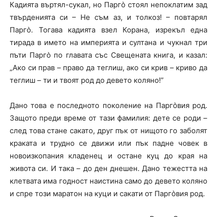
Кадията въртял-сукал, но Парго̀ стоял непоклатим зад
твърденията си – Не съм аз, и толкоз! – повтарял
Парго̀. Тогава кадията взел Корана, изрекъл една
тирада в името на империята и султана и чукнал три
пъти Парго̀ по главата със Свещената книга, и казал:
„Ако си прав – право да теглиш, ако си крив – криво да
теглиш – ти и твоят род до девето коляно!”
Дано това е последното поколение на Парго̀вия род.
Защото преди време от тази фамилия: дете се роди –
след това стане сакато, друг пък от нищото го заболят
краката и трудно се движи или пък падне човек в
новоизкопания кладенец и остане куц до края на
живота си. И така – до ден днешен. Дано тежестта на
клетвата има годност наистина само до девето коляно
и спре този маратон на куци и сакати от Парго̀вия род.