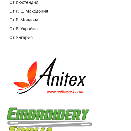
От Кюстендил
От Р. С. Македония
От Р. Молдова
От Р. Украйна
От Унгария