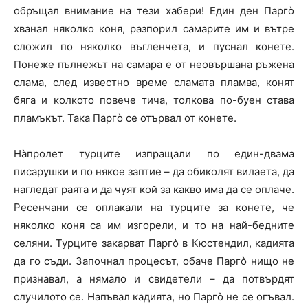
обръщал внимание на тези хабери! Един ден Парго̀
хванал няколко коня, разпорил самарите им и вътре
сложил по няколко въгленчета, и пуснал конете.
Понеже пълнежът на самара е от неовършана ръжена
слама, след известно време сламата пламва, конят
бяга и колкото повече тича, толкова по-буен става
пламъкът. Така Парго̀ се отървал от конете.
На̀пролет турците изпращали по един-двама
писарушки и по някое заптие – да обиколят вилаета, да
нагледат раята и да чуят кой за какво има да се оплаче.
Ресенчани се оплакали на турците за конете, че
няколко коня са им изгорели, и то на най-бедните
селяни. Турците закарват Парго̀ в Кюстендил, кадията
да го съди. Започнал процесът, обаче Парго̀ нищо не
признавал, а нямало и свидетели – да потвърдят
случилото се. Напъвал кадията, но Парго̀ не се огъвал.