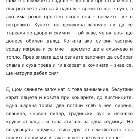
щом е с шкембето надоле – ще вали през тоя месец,
пък роговете ако са й надолу – времето ще е сухо, а
ако има розов пръстен около нея – времето ще е
ветровито. Кучето на домакина започне ли да се
търкаля по двора и скимти – той знае, че вятърът ще
донесе обилен дъжд. Котката ако сутрин застане
срещу изгрева и се мие – времето ще е слънчево и
топло. През зимата щом свинете започнат да събират
слама и суха трева и ги вкарват в кочината – знае се,
ще натрупа дебел сняг.
Е, щом свинете започнат с това занимание, белутани
карат овцете и козите при кошарите, до листниците.
Една шарена торба, две погачи хляб в нея, сирене,
сланина, червен пипер, градински лук и няколко
круши от каца… и това стигало за една седмица. На
следващата седмица отива друг от семейството, със
същите провизии, и така – докато не пукне пролет.