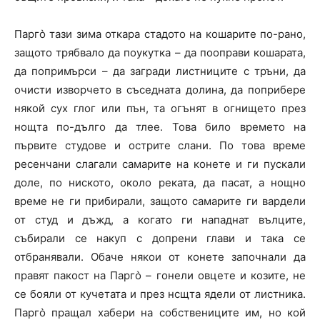
Парго̀ тази зима откара стадото на кошарите по-рано,
защото трябвало да поукутка – да пооправи кошарата,
да попримърси – да загради листниците с тръни, да
очисти изворчето в съседната долина, да поприбере
някой сух глог или пън, та огънят в огнището през
нощта по-дълго да тлее. Това било времето на
първите студове и острите слани. По това време
ресенчани слагали самарите на конете и ги пускали
доле, по ниското, около реката, да пасат, а нощно
време не ги прибирали, защото самарите ги вардели
от студ и дъжд, а когато ги нападнат вълците,
събирали се накуп с допрени глави и така се
отбранявали. Обаче някои от конете започнали да
правят пакост на Парго̀ – гонели овцете и козите, не
се бояли от кучетата и през нсщта ядели от листника.
Парго̀ пращал хабери на собствениците им, но кой