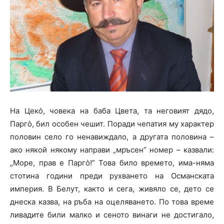
На Цеко̀, човека на баба Цвета, та неговият дядо,
Парго̀, бил особен чешит. Поради чепатия му характер
половин село го ненавиждало, а другата половина –
ако някой някому направи „мръсен” номер – казвали:
„Море, прав е Парго̀!” Това било времето, има-няма
стотина години преди рухването на Османската
империя. В Белут, както и сега, живяло се, дето се
днеска казва, на ръба на оцеляването. По това време
ливадите били малко и сеното винаги не достигало,