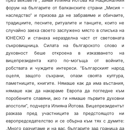
през вековете“, заяви Илияна Йотова на Националния
форум на българите от балканските страни „Мисия –
наследство“ и призова да не забравяме и обичаите,
традициите, песните, ритуалите и танците, които не
случайно заеха своето заслужено място в списъка на
ЮНЕСКО и станаха неразделна част от световната
съкровищница. Силата на българското слово и
духовност беше откроена в изказването на
вицепрезидента като по-могъща от войните,
робствата и чуждите интереси. “Българският народ
оцеля, защото съхрани, опази своята култура,
паметниците, книгите. Нямаше как да има въстания,
нямаше как да накараме Европа да погледне към
поробените славяни, ако ги нямаше първите духовни
апостоли”, подчерта Илияна Йотова. Вицепрезидентът
разказа пред участниците за предстоящото ни
европредседателство и се обърна към тях с думите:
„Много разчитаме и на вас, българите зад граница да