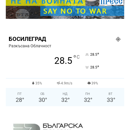
БОСИЛЕГРАД
Разкъсана Облачност
°
28.5
°
C
28.5
°
28.5
35%
4.9m/s
39%
ПТ
СБ
НД
ПН
ВТ
28
°
30
°
32
°
32
°
33
°