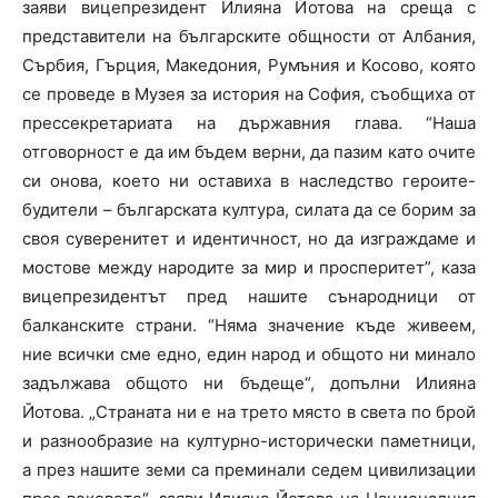
заяви вицепрезидент Илияна Йотова на среща с
представители на българските общности от Албания,
Сърбия, Гърция, Македония, Румъния и Косово, която
се проведе в Музея за история на София, съобщиха от
прессекретариата на държавния глава. “Наша
отговорност е да им бъдем верни, да пазим като очите
си онова, което ни оставиха в наследство героите-
будители – българската култура, силата да се борим за
своя суверенитет и идентичност, но да изграждаме и
мостове между народите за мир и просперитет”, каза
вицепрезидентът пред нашите сънародници от
балканските страни. “Няма значение къде живеем,
ние всички сме едно, един народ и общото ни минало
задължава общото ни бъдеще“, допълни Илияна
Йотова. „Страната ни е на трето място в света по брой
и разнообразие на културно-исторически паметници,
а през нашите земи са преминали седем цивилизации