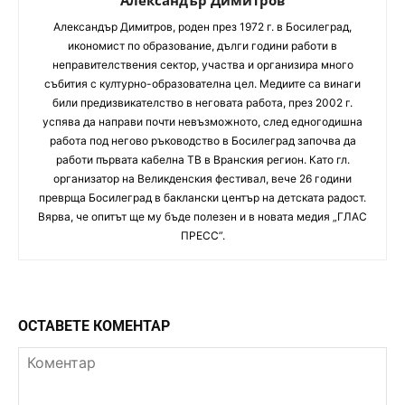
Александър Димитров
Aлександър Димитров, роден през 1972 г. в Босилеград,
икономист по образование, дълги години работи в
неправителствения сектор, участва и организира много
събития с културно-образователна цел. Медиите са винаги
били предизвикателство в неговата работа, през 2002 г.
успява да направи почти невъзможното, след едногодишна
работа под негово ръководство в Босилеград започва да
работи първата кабелна ТВ в Вранския регион. Като гл.
организатор на Великденския фестивал, вече 26 години
преврща Босилеград в баклански център на детската радост.
Вярва, че опитът ще му бъде полезен и в новата медия „ГЛАС
ПРЕСС”.
ОСТАВЕТЕ КОМЕНТАР