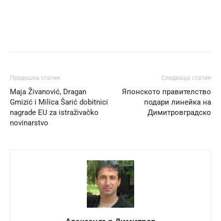
Предишна статия
Следваща статия
Maja Živanović, Dragan
Японското правителство
Gmizić i Milica Šarić dobitnici
подари линейка на
nagrade EU za istraživačko
Димитровградско
novinarstvo