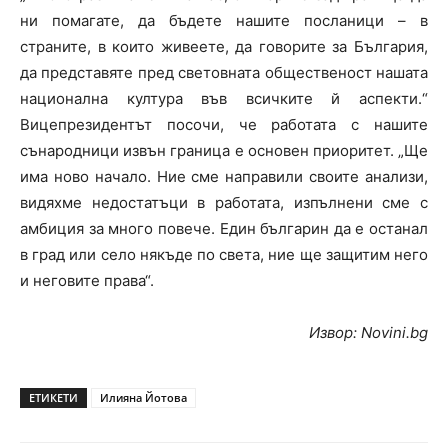
ни помагате, да бъдете нашите посланици – в
страните, в които живеете, да говорите за България,
да представяте пред световната общественост нашата
национална култура във всичките й аспекти.“
Вицепрезидентът посочи, че работата с нашите
сънародници извън граница е основен приоритет. „Ще
има ново начало. Ние сме направили своите анализи,
видяхме недостатъци в работата, изпълнени сме с
амбиция за много повече. Един българин да е останал
в град или село някъде по света, ние ще защитим него
и неговите права“.
Извор: Novini.bg
ЕТИКЕТИ
Илияна Йотова