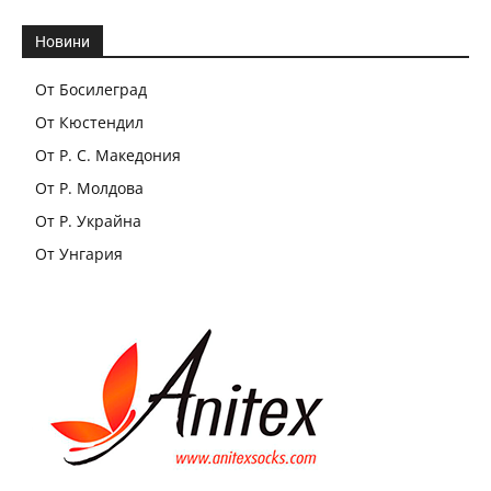
Новини
От Босилеград
От Кюстендил
От Р. С. Македония
От Р. Молдова
От Р. Украйна
От Унгария