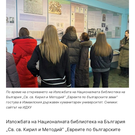
По време на откриването на Изложбата на Националната библиотека на
България „Св. св. Кирил и Методий” „Евреите по българските земи"
гостува в Измаилския държавен хуманитарен университет. Снимки:
сайтът на ИДХУ
Изложбата на Националната библиотека на България
„Св. св. Кирил и Методий” „Евреите по българските