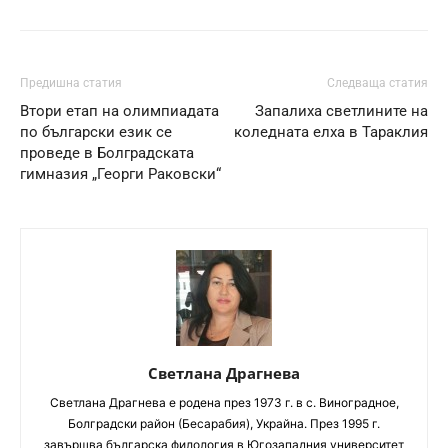
Предишна статия
Следваща статия
Втори етап на олимпиадата
Запалиха светлините на
по български език се
коледната елха в Тараклия
проведе в Болградската
гимназия „Георги Раковски“
Светлана Драгнева
Светлана Драгнева е родена през 1973 г. в с. Виноградное,
Болградски район (Бесарабия), Украйна. През 1995 г.
завършва българска филология в Югозападния университет