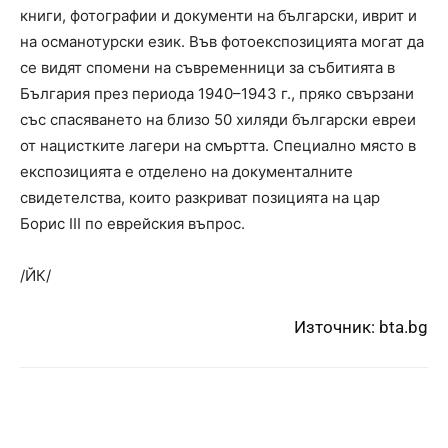
книги, фотографии и документи на български, иврит и
на османотурски език. Във фотоекспозицията могат да
се видят спомени на съвременници за събитията в
България през периода 1940–1943 г., пряко свързани
със спасяването на близо 50 хиляди български евреи
от нацистките лагери на смъртта. Специално място в
експозицията е отделено на документалните
свидетелства, които разкриват позицията на цар
Борис III по еврейския въпрос.
/ЙК/
Източник:
bta.bg