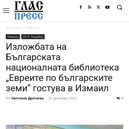
Начална
Новини
Новини
От Р. Украйна
Изложбата на
Българската
националната библиотека
„Евреите по българските
земи“ гостува в Измаил
От
Светлана Драгнева
-
25. декември 2023
0