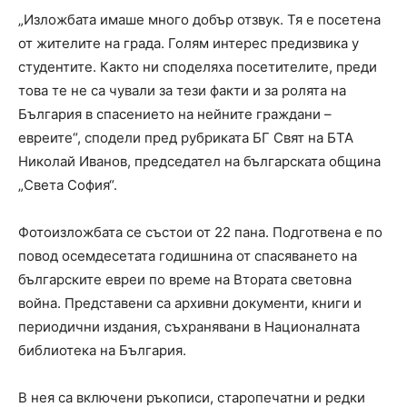
„Изложбата имаше много добър отзвук. Тя е посетена
от жителите на града. Голям интерес предизвика у
студентите. Както ни споделяха посетителите, преди
това те не са чували за тези факти и за ролята на
България в спасението на нейните граждани –
евреите“, сподели пред рубриката БГ Свят на БТА
Николай Иванов, председател на българската община
„Света София“.
Фотоизложбата се състои от 22 пана. Подготвена е по
повод осемдесетата годишнина от спасяването на
българските евреи по време на Втората световна
война. Представени са архивни документи, книги и
периодични издания, съхранявани в Националната
библиотека на България.
В нея са включени ръкописи, старопечатни и редки