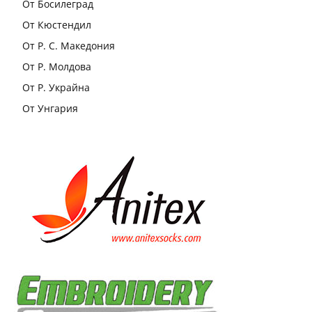
От Босилеград
От Кюстендил
От Р. С. Македония
От Р. Молдова
От Р. Украйна
От Унгария