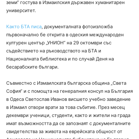
земи“ гостува в Измаилския държавен хуманитарен
университет.
Както БТА писа
, документалната фотоизложба
първоначално бе открита в одеския международен
културен център „УНИОН“ на 29 октомври със
съдействието на ръководството на БТА и
Националната библиотека и по случай Деня на
бесарабските българи.
Съвместно с Измаилската българска община „Света
София“ и с помощта на генералния консул на България
в Одеса Светослав Иванов висшето учебно заведение
в Измаил отвори врати за това събитие. През месец
декември ученици, студенти, както и жители на града
имат възможността да се запознаят с документалните
свидетелства за живота на еврейската общност от