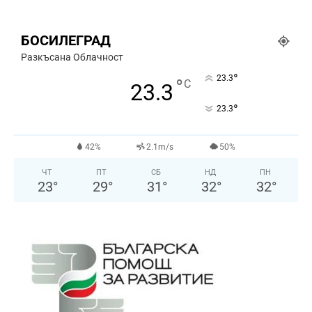
БОСИЛЕГРАД
Разкъсана Облачност
°
23.3
°
C
23.3
°
23.3
42%
2.1m/s
50%
ЧТ
ПТ
СБ
НД
ПН
23
°
29
°
31
°
32
°
32
°