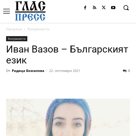
Начална
Колумнисти
Колумнисти
Иван Вазов – Българският
език
От
Радица Божилова
-
22. септември 2021
0