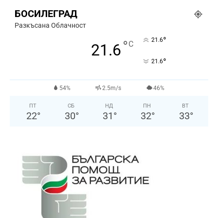
БОСИЛЕГРАД
Разкъсана Облачност
°
21.6
°
C
21.6
°
21.6
54%
2.5m/s
46%
ПТ
СБ
НД
ПН
ВТ
22
°
30
°
31
°
32
°
33
°