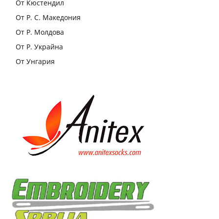
От Кюстендил
От Р. С. Македония
От Р. Молдова
От Р. Украйна
От Унгария