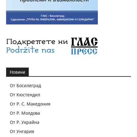
Новини
От Босилеград
От Кюстендил
От Р. С. Македония
От Р. Молдова
От Р. Украйна
От Унгария