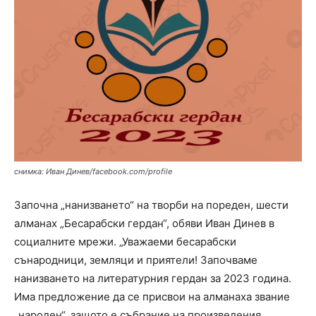
снимка: Иван Динев/facebook.com/profile
Започна „нанизването“ на творби на пореден, шести
алманах „Бесарабски гердан“, обяви Иван Динев в
социалните мрежи. „Уважаеми бесарабски
сънародници, земляци и приятели! Започваме
нанизването на литературния гердан за 2023 година.
Има предложение да се присвои на алманаха звание
„народен“, защото е събрание на произведения,