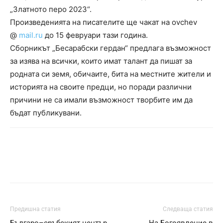
„Златното перо 2023“.
Произведенията на писателите ще чакат на ovchev
@
mail.ru
до 15 февруари тази година.
Сборникът „Бесарабски гердан“ предлага възможност
за изява на всички, които имат талант да пишат за
родната си земя, обичаите, бита на местните жители и
историята на своите предци, но поради различни
причини не са имали възможност творбите им да
бъдат публикувани.
Предишна статия
Следваща статия
Българо–сръбският център
На Богоявление в