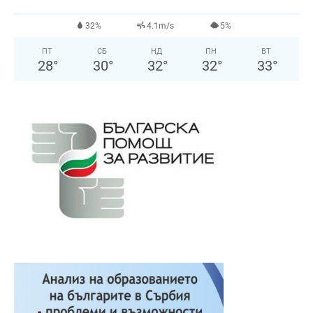
32%
4.1m/s
5%
ПТ
СБ
НД
ПН
ВТ
28
°
30
°
32
°
32
°
33
°