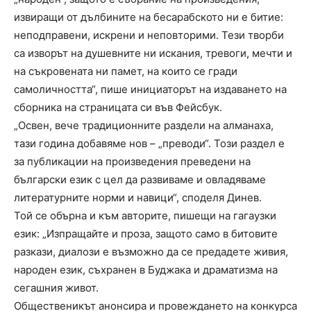
извиращи от дълбините на бесарабското ни е битие:
неподправени, искрени и неповторими. Тези творби
са изворът на душевните ни искания, тревоги, мечти и
на съкровената ни памет, на които се гради
самоличността“, пише инициаторът на издаването на
сборника на страницата си във Фейсбук.
„Освен, вече традиционните раздели на алманаха,
тази година добавяме нов – „преводи“. Този раздел е
за публикации на произведения преведени на
български език с цел да развиваме и овладяваме
литературните норми и навици“, споделя Динев.
Той се обърна и към авторите, пишещи на гагаузки
език: „Изпращайте и проза, защото само в битовите
разкази, диалози е възможно да се предадете живия,
народен език, съхранен в Буджака и драматизма на
сегашния живот.
Общественикът анонсира и провеждането на конкурса