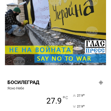
БОСИЛЕГРАД
Ясно Небе
°
27.9
°
C
27.9
°
27.9