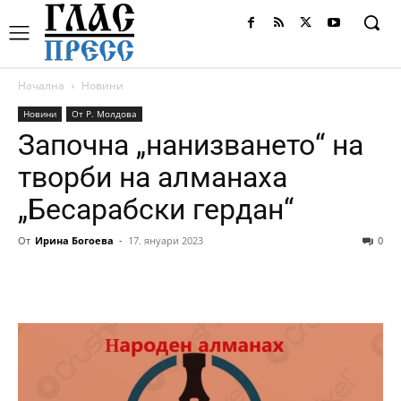
Начална
Новини
Новини
От Р. Молдова
Започна „нанизването“ на
творби на алманаха
„Бесарабски гердан“
От
Ирина Богоева
-
17. януари 2023
0