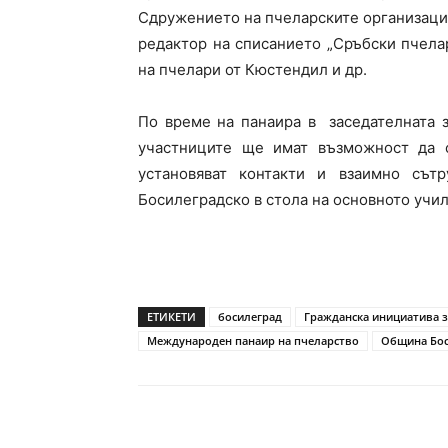
Сдружението на пчеларските организации
редактор на списанието „Сръбски пчела
на пчелари от Кюстендил и др.
По време на панаира в заседателната 
участниците ще имат възможност да с
установяват контакти и взаимно сът
Босилеградско в стола на основното уч
ЕТИКЕТИ
босилеград
Гражданска инициатива 
Международен панаир на пчеларство
Община Бос