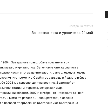
Следваща статия
За честванията и уроците за 24 май
 1969 г. Завършил е право, обаче през цялата си
анимава с журналистика. Започнал е като журналист в
и разногласия с тогавашните власти, само след една година
мократичните промени в Сърбия се завърща в Радиото и бива
 От 2003 г. е кореспондент на вестник „Братство" от
 хиляди статии, интервюта, репортажи и др.
 различни области. 2007 г. е избран от читателите за „най-
во". В момента работи в „Ново Братство”, а освен с
 с преводи от сръбски на български и от български на