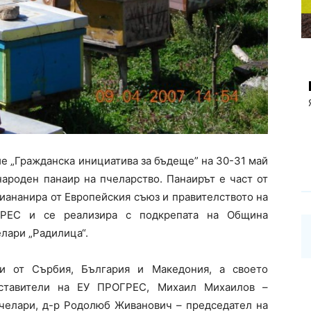
е „Гражданска инициатива за бъдеще” на 30-31 май
народен панаир на пчеларство. Панаирът е част от
фиананира от Европейския съюз и правителството на
ГРЕС и се реализира с подкрепата на Община
лари „Радилица“.
и от Сърбия, България и Македония, а своето
дставители на ЕУ ПРОГРЕС, Михаил Михаилов –
пчелари, д-р Родолюб Живанович – председател на