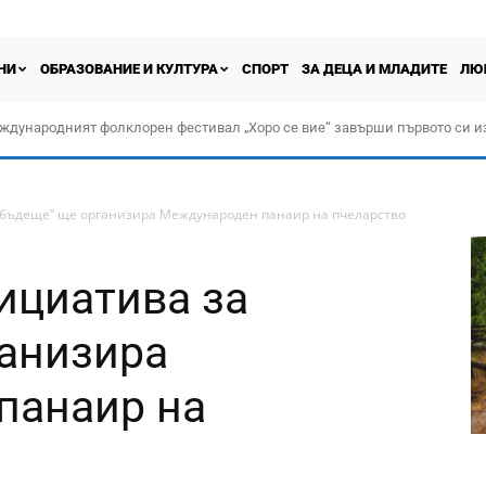
НИ
ОБРАЗОВАНИЕ И КУЛТУРА
СПОРТ
ЗА ДЕЦА И МЛАДИТЕ
ЛЮ
ждународният фолклорен фестивал „Хоро се вие“ завърши първото си и
 бъдеще” ще организира Международен панаир на пчеларство
ициатива за
анизира
панаир на