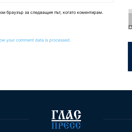
ози браузър за следващия път, когато коментирам.
ow your comment data is processed.