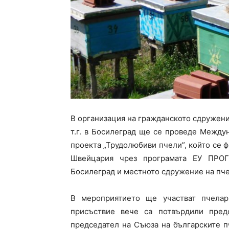
В организация на гражданското сдружени
т.г. в Босилеград ще се проведе Между
проекта „Трудолюбиви пчели”, който се 
Швейцария чрез програмата ЕУ ПРО
Босилеград и местното сдружение на пче
В мероприятието ще участват пчелар
присъствие вече са потвърдили пре
председател на Съюза на българските 