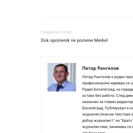
Предишна статия
Dok spomenik ne pomene Merkel
Петар Рангелов
Петaр Рангелов е роден през
професионална кариера се з
Радио Босилеград, но порад
остава без работа. След де
назначен за главен редактор.
Босилеград. Публикувал е на
журналистически текстове от
добър журналист” на "Братст
журналистика, занимава се и
сръбски език