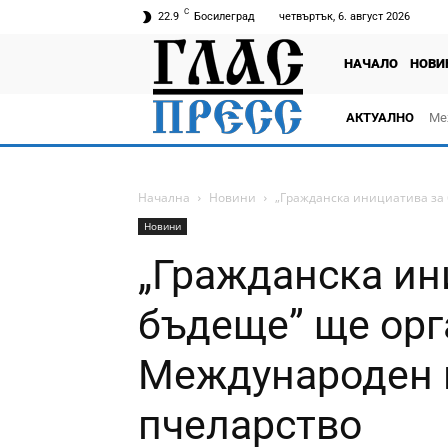
C
22.9
Босилеград
четвъртък, 6. август 2026
НАЧАЛО
НОВИ
АКТУАЛНО
Ме
Начална
Новини
„Гражданска инициатива за
Новини
„Гражданска ин
бъдеще” ще орг
Международен 
пчеларство