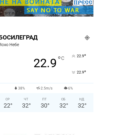
БОСИЛЕГРАД
Ясно Небе
°
22.9
°
C
22.9
°
22.9
38%
2.5m/s
6%
СР
ЧТ
ПТ
СБ
НД
22
°
32
°
30
°
32
°
32
°