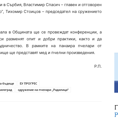
 в Сърбия, Властимир Спасич – главен и отговорен
р”, Тихомир Стоицов – председател на сружението
зала в Общината ще се провеждат конференции, а
и разменят опит и добри практики, както и да
рудничество. В рамките на панаира пчелари от
илище ще представят мед и пчелни произведения.
Р.П.
за бъдеще
ЕУ ПРОГРЕС
илеград
сдружение на пчелари „Радилица“