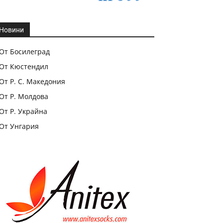
Новини
От Босилеград
От Кюстендил
От Р. С. Македония
От Р. Молдова
От Р. Украйна
От Унгария